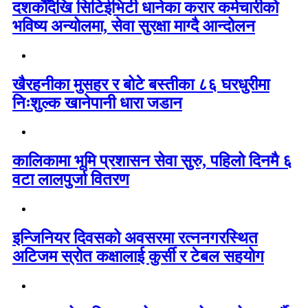
दशकौँदेखि सिटिईभिटी धानेका करार कर्मचारीको
भविष्य अन्योलमा, सेवा सुरक्षा माग्दै आन्दोलन
खैरहनीका मुसहर र बोटे बस्तीका ८६ घरधुरीमा
निःशुल्क खानेपानी धारा जडान
कालिकामा भूमि प्रशासन सेवा सुरु, पहिलो दिनमै ६
वटा लालपुर्जा वितरण
इन्जिनियर दिवसको अवसरमा रत्ननगरस्थित
अटिजम स्रोत कक्षालाई कुर्सी र टेबल सहयोग