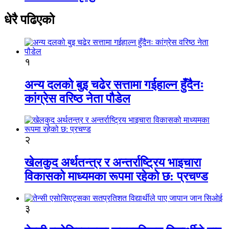
धेरै पढिएको
१
अन्य दलको बुइ चढेर सत्तामा गईहाल्न हुँदैनः
कांग्रेस वरिष्ठ नेता पौडेल
२
खेलकुद अर्थतन्त्र र अन्तर्राष्ट्रिय भाइचारा
विकासको माध्यमका रूपमा रहेको छ: प्रचण्ड
३