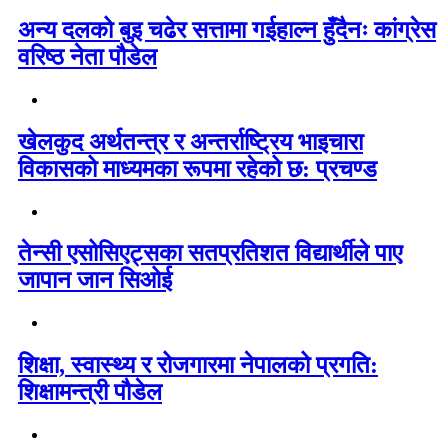
अन्य दलको बुइ चढेर सत्तामा गईहाल्न हुँदैनः कांग्रेस
वरिष्ठ नेता पौडेल
खेलकुद अर्थतन्त्र र अन्तर्राष्ट्रिय भाइचारा
विकासको माध्यमका रूपमा रहेको छ: प्रचण्ड
तेन्सी एसोसिएट्सका सतप्रतिशत विद्यार्थीले पाए
जापान जान सिओई
शिक्षा, स्वास्थ्य र रोजगारमा नेपालको प्रगति:
शिक्षामन्त्री पौडेल