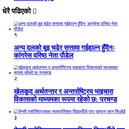
धेरै पढिएको
१
अन्य दलको बुइ चढेर सत्तामा गईहाल्न हुँदैनः
कांग्रेस वरिष्ठ नेता पौडेल
२
खेलकुद अर्थतन्त्र र अन्तर्राष्ट्रिय भाइचारा
विकासको माध्यमका रूपमा रहेको छ: प्रचण्ड
३