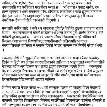
नापित, नरेश श्रेष्ठ, रोजन त्वातीलगायत अन्यको भक्तपुर अस्पतालमा
उपचारपछि घर फर्किएको प्रहरीको भनाइ छ । अधिकांश रथबाट खसेर, रथ
तान्ने क्रममा रथको चक्कामा परेर, डोरीबाट लछारिएर र राति ढुङ्गा हानाहान
हुँदा ढुङ्गाले लागेर घाइते भएको प्रहरी परिसर भक्तपुरका प्रहरी नायब
उपरीक्षक दीपक गिरीले जानकारी दिनुभयो ।
मध्यराति करिब साढे १ बजे रथ नासमना पुगेपछि केहीबेर ढुङ्गा हानाहान भएको
थियो । स्थानीयवासले बीचमै छाडेको रथ आज बिहान पुनः तानेर बिहान ८ बजे
गःहिटी पु¥याइएको छ । यस वर्ष जात्रा औपचारिकतामा मात्रै सीमित गर्ने
जिल्ला प्रशासनको निर्णयविरुद्ध स्थानीयवासी उत्रिएपछि भक्तपुर
नगरपालिकाले तालिका नै बनाएर दिउँसै जात्रा सम्पन्न गर्ने निर्णय गरेको थियो
।
रथलाई माथि लगे सुकुलढोकासम्म र तल लगे नासमना भन्दा वरैबाट फर्काएर
दिउँसै गःहिटी रथ लैजाने नगरपालिकाको तालिका र आह्वानलाई स्थानीयवासीले
बेवास्ता गर्दै मध्यरातिसम्म रथ तान्दा ढुङ्गा हानाहान भएको थियो । भक्तपुरमा
बिस्काः जात्रा भैरवनाथ र भद्रकालीको रथ तानेर शुरु गरिन्छ । विसं अनुसार
सौर्यमासको आधारमा चल्ने यो जात्रा बिःसीत अर्थात् सर्प म¥यो भन्ने आधारमा
लिच्छविकालदेखि मनाउँदै आएको मानिन्छ ।
थिमिमा प्राप्त नेपाल संवत् ५०० को तमसुक पत्रमा यो जात्रा विश्व केतुलाई
सम्झाउने पर्यायका रूपमा बिसिक शब्द उल्लेख भएको पाइएको संस्कृतिविद् एवं
इतिहासविद् पुरुषोत्तम लोचन श्रेष्ठ बताउनुहुन्छ । भक्तपुरको तौमढीस्थित यक्ष
मल्लको पालाको शिलालेखमा बिस्केट जात्रालाई विश्वजात्रा उल्लेख गरिएको छ
भने भक्तपुरको दरबार स्क्वायर नेसं ८०८ र ८१८ को राजा जितामित्र र