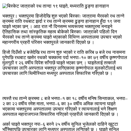
भक्तपुर। भक्तपुरमा हिजोदेखि शुरु भएको बिस्काः जात्रामा भैरवको रथ तान्ने
क्रममा राति रथबाट झर्दा र रथ तान्ने क्रममा ढुङ्गा हानाहान हुँदा १९ जना
घाइते भएका छन् । आठ रात नौ दिनसम्म भव्यरूपमा भक्तपुरमा मनाइने
ऐतिहासिक तथा सांस्कृतिक महत्व बोकेको बिस्काः जात्राको पहिलो दिन
भैरवको रथ तान्ने क्रममा घाइते भएकाको विभिन्न अस्पतालमा उपचार भएको
महानगरीय प्रहरी परिसर भक्तपुरले जानकारी दिएको छ ।
हिजो दिउँसो ४ बजेदेखि रथ तान्न शुरु भएको र राति करिब ७ बजे रथ नासमना
पुगेपछि रथबाट खसेर रथको चक्कामा पर्दा भनपा–१० का ७९ वर्षीय कृष्णगोपाल
मुलगुठी र २६ वर्षीय दिपेश साँगाछें घाइते भएका छन् । घाइतेलाई तत्कालै
उपचारका लागि अस्पताल भक्तपुर लगिएकामा कृष्णगोपाल मुलकोटीलाई थप
उपचारका लागि थिमीस्थित मध्यपुर अस्पताल सिफारिस गरिएको छ ।
त्यस्तै रथ तान्ने क्रममा ८ बजे भनपा–१ का १८ वर्षीय मनिष सिन्ताकल, भनपा–
२ का २२ वर्षीय रमेश माता, भनपा–६ का ३० वर्षीय अमिक त्वायना घाइते
भएकामा भक्तपुरमा अस्पतालमा उपचार गरिएको र त्वायनालाई भने शिक्षण
अस्पताल महाराजगञ्ज सिफारिस गरिएको प्रहरीले जानकारी दिएको छ ।
अर्का घाइते भक्तपुर नपा–६ बस्ने २५ वर्षीय सुनिल भुजेलको दाहिने खुट्टा
भाँच्चिएपछि उपचारका लागि मध्यपुर अस्पताल लगिएको छ । घाइते सुनिल