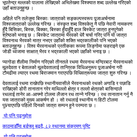
भूपतेन्द्र मल्लको पालामा लेखिएको अभिलेखमा विश्क्यात शब्द उल्लेख गरिएको
उहाँ बताउनुहुन्छ ।
अहिले पनि तलेजुमा बिस्काः जात्राको सङ्कल्पस्वरूप पूजाअर्चनामा
विश्वजात्राको उल्लेख गरिन्छ । संस्कृत शब्द विश्वकेतु नै पछि नेवारी नामकरण
हुँदै बिसिका, बिस्क, बिक्का, बिस्का हुँदाहुँदै हाल बिस्केट जात्रा हुनपुगेको
श्रेष्ठको भनाइ छ । बिस्केट जात्रामा भैरवको धेरै चर्चा गरिए पनि यो जात्रा
विश्वनाथ भैरवको मात्र नभएर उहाँको शक्ति भद्रकालीको पनि भएको
बताउनुहुन्छ । विश्व भैरवनाथको प्रतीकका रूपमा लिङ्गोमा फहराइने एक
जोडी ध्वजामा साक्षात् भैरव र भद्रकाली भएको उहाँको भनाइ छ ।
प्यागोडा शैलीमा निर्माण गरिएको तीनतले रथमा भैरवनाथ मन्दिरबाट भैरवनाथको
मूलदेवता र बेतालको मूलदेवतालाई तान्त्रिक विधिअनुरूप पूजाअर्चना गरी
टौमढीमा ल्याएर रथमा बिराजमान गराएपछि विधिवत्रूपमा जात्रा शुरु गरिन्छ ।
देवतालाई रथमा राखेपछि स्थानीयवासीले भैरवनाथको रथको अगाडि र पछाडि
राखिएको डोरी तानातान गरेर माथिल्लो क्षेत्र र तल्लो क्षेत्रको बासिन्दाले
रथलाई तानेर आ–आफ्नो टोलमा लैजान रथ तान्ने गरिन्छ । रथ तानातान गर्नु नै
यस जात्राको मुख्य आकर्षण हो । सो रथलाई स्थानीय गःहिटी टोलमा
पु¥याएपछि पहिलो दिनको जात्रा सम्पन हुने परम्परा छ ।
यो पनि पढ्नुहोस
काठमाडौँमा बर्डफ्लु बढ्दै, ८२ स्थानमा संक्रमण पुष्टि
यो पनि पढ्नुहोस