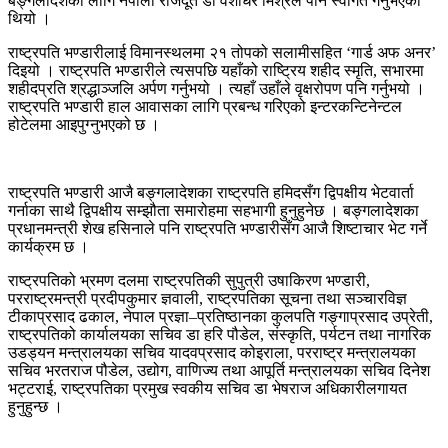
बङ्गलादेशका लागि नेपाली राजदूत डा वंशीधर मिश्रले पनि स्वागत गर्नुभएको
थियो ।
राष्ट्रपति भण्डारीलाई विमानस्थलमा २१ तोपको सलामीसहित ‘गार्ड अफ अनर’
दिइयो । राष्ट्रपति भण्डारीले त्यसपछि यहाँको राष्ट्रिय शहीद स्मृति, सभारमा
शहीदप्रति श्रद्धाञ्जलि अर्पण गर्नुभयो । त्यहाँ उहाँले वृक्षरोपण पनि गर्नुभयो ।
राष्ट्रपति भण्डारी हाल आवासका लागि प्रबन्ध गरिएको इन्टरकन्टिनेन्टल
होटेलमा आइपुग्नुभएको छ ।
राष्ट्रपति भण्डारी आजै बङ्गलादेशका राष्ट्रपति हमिदसँग द्विपक्षीय भेटवार्ता
गर्नाका साथै द्विपक्षीय सम्झौता समारोहमा सहभागी हुनुहुनेछ । बङ्गलादेशका
प्रधानमन्त्री शेख हसिनाले पनि राष्ट्रपति भण्डारीसँग आजै शिष्टाचार भेट गर्ने
कार्यक्रम छ ।
राष्ट्रपतिको भ्रमण दलमा राष्ट्रपतिकी सुपुत्री उषाकिरण भण्डारी,
परराष्ट्रमन्त्री प्रदीपकुमार ज्ञवाली, राष्ट्रपतिका सूचना तथा सञ्चारविज्ञ
टीकाप्रसाद ढकाल, नेपाल प्रज्ञा–प्रतिष्ठानका कुलपति गङ्गाप्रसाद उप्रेती,
राष्ट्रपतिको कार्यालयका सचिव डा हरि पौडेल, संस्कृति, पर्यटन तथा नागरिक
उडड्यन मन्त्रालयका सचिव यादवप्रसाद कोइराला, परराष्ट्र मन्त्रालयका
सचिव भरतराज पौडेल, उद्योग, वाणिज्य तथा आपूर्ति मन्त्रालयका सचिव दिनेश
भट्टराई, राष्ट्रपतिका प्रमुख स्वकीय सचिव डा भेषराज अधिकारीलगायत
हुनुहुन्छ ।