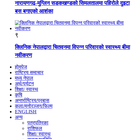
नारायणगढ-मुग्लिन सडकखण्डको सिमलतालमा पहिरोले दुइटा
बस बगाएको आशंका
९
क्लिनिक नेपालद्वारा चितवनमा विपन्न परिवारको स्वास्थ्य बीमा
नवीकरण
होमपेज
राष्ट्रिय समाचार
मध्य नेपाल
अर्थ/पर्यटन
शिक्षा/ स्वास्थ
कृषि
अन्तर्राष्ट्रिय/प्रबास
कला/मनोरञ्जन/फिल्म
ENGLISH
अन्य
पत्रपत्रिका
राशिफल
शिक्षा/ स्वास्थ