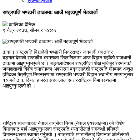
सूचना/प्रबिधि
राष्ट्रपति भण्डारी ढाकामाः आजै महत्वपूर्ण भेटवार्ता
कालिका दैनिक
९ चैत्र २०७७, सोमबार १४:०२
ढाका। राष्ट्रपति विद्यादेवी भण्डारी मित्रराष्ट्र जनवादी गणतन्त्र
बङ्गलादेशको राजकीय भ्रमणका सिलसिलामा आज बिहान यहाँको राजधानी
ढाकामा आइपुग्नुभएको छ । बङ्गलादेशका राष्ट्रपिता शेख मुजिबुर रहमानको
जन्मशताब्दी विशेष समारोहका अवसरमा बङ्गलादेशी राष्ट्रपति मोहम्मद अब्दुल
हमिदका मैत्रीपूर्ण निमन्त्रणामा राष्ट्रपति भण्डारी बिहान स्थानीय समयानुसार
१० बजे ढाकास्थित हजरत सहजलाल अन्तरराष्ट्रिय विमानस्थलमा
आइपुग्नुभएको हो ।
राष्ट्रिय ध्वजावाहक नेपाल वायुसेवा निगम (नेपाल एयरलाइन्स) को विशेष
विमानबाट यहाँ आइपुग्नुभएका राष्ट्रपति भण्डारीलाई समकक्षी हमिदले
विमानस्थलमा स्वागत गर्नुभयो । राष्ट्रपति भण्डारीलाई विमानाट ओर्लेलगत्तै