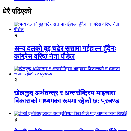
धेरै पढिएको
१
अन्य दलको बुइ चढेर सत्तामा गईहाल्न हुँदैनः
कांग्रेस वरिष्ठ नेता पौडेल
२
खेलकुद अर्थतन्त्र र अन्तर्राष्ट्रिय भाइचारा
विकासको माध्यमका रूपमा रहेको छ: प्रचण्ड
३