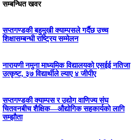
सम्बन्धित खवर
सप्तगण्डकी बहुमुखी क्याम्पसले गर्दैछ उच्च
शिक्षासम्बन्धी राष्ट्रिय सम्मेलन
नारायणी नमुना माध्यमिक विद्यालयको एसईई नतिजा
उत्कृष्ट, ३७ विद्यार्थीले ल्याए ४ जीपीए
सप्तगण्डकी क्याम्पस र उद्योग वाणिज्य संघ
चितवनबीच शैक्षिक—औद्योगिक सहकार्यको लागि
सम्झौता