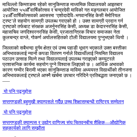
माथिल्लो किम्ताङमा रहेको सानुकिम्ताङ माध्यमिक विद्यालयको आइतबार
आयोजित ५५औँ वार्षिकोत्सव र चन्द्रदेवी माविको गत मङ्गलबार आयोजित
२४औँ वार्षिकोत्सवको अवसरमा ‘एशोदादेवि–भगवानसिंह केसी मेमोरियल
ट्रष्ट’ले सहयोग सामग्री उपलब्ध गराएको हो । उक्त सामग्री प्रदान गर्न
ट्रष्टको तर्फबाट संरक्षक अजर्नुनरसिंह केसी, अध्यक्ष डा केदारनरसिंह केसी,
महासचिव जगदिश्वरनरसिंह केसी, प्रजातान्त्रिक विचार समाजका नेता
कुलचन्द्र वाग्ले, गोकर्ण अर्यालसहितको टोली विद्यालयमा पुग्नुभएको थियो ।
जिल्लाको सबैभन्दा दुर्गम क्षेत्र एवं उच्च पहाडी भूभाग भएकाले उक्त बस्तीका
अभिभावकलाई न्यानो कपडा वितरण गर्नाले विद्यार्थीलाई नियमित विद्यालय
पठाउन उत्साह मिल्ने तथा विद्यालयलाई उपलब्ध गराइएको कम्युटरले
प्रशासनिक कार्यमा सहयोग पुग्ने विश्वास लिइएको छ । आर्थिक अभावको
कारण गम्भीर बिरामी भएका सानुकिम्ताङ माविमा अध्ययरत विद्यार्थीको तीनजना
अभिभावकलाई ट्रष्टले आफ्नै खर्चमा उपचार गरिदिने प्रतिबद्धता जनाएको छ ।
–––
यो पनि पढ्नुहोस
सप्तगण्डकी बहुमुखी क्याम्पसले गर्दैछ उच्च शिक्षासम्बन्धी राष्ट्रिय सम्मेलन
यो पनि पढ्नुहोस
सप्तगण्डकी क्याम्पस र उद्योग वाणिज्य संघ चितवनबीच शैक्षिक—औद्योगिक
सहकार्यको लागि सम्झौता