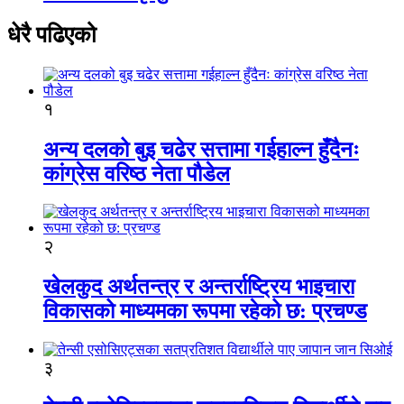
धेरै पढिएको
१
अन्य दलको बुइ चढेर सत्तामा गईहाल्न हुँदैनः
कांग्रेस वरिष्ठ नेता पौडेल
२
खेलकुद अर्थतन्त्र र अन्तर्राष्ट्रिय भाइचारा
विकासको माध्यमका रूपमा रहेको छ: प्रचण्ड
३