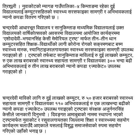
त्रिशूली । नुवाकोटको म्यागङ गाउँपालिका–४ किम्ताङमा रहेका दुई
विद्यालयलाई कम्युटरसहितको स्वास्थ्य सरसफाइका सामग्री र अभिभावकलाई
न्यानो कपडा वितरण गरिएको छ ।
चन्द्रदेवी आधारभूत विद्यालय र सानुकिम्ताङ माध्यमिक विद्यालयलाई उक्त
विद्यालयको वार्षिकोत्सवको अवसरमा विद्यालयमा आयोजित कार्यक्रममा
‘एशोदादेवी–भगवानसिंह केसी मेमोरियल ट्रष्ट’ मार्फत तीन–तीन थान
कम्युटरसहित शिक्षक–विद्यार्थीको लागी कोरोना रोगको सक्रमणबाट बच्न
स्वास्थ्य मास्क, स्यानिटाइजरलगायतका स्वास्थ्य सरसफाइका सामग्री उपलब्ध
गराइएको हो । ट्रष्टको तर्फबाट सानुकिम्ताङ माविलाई रु दुई लाखको कम्युटर,
रु एक लाख बराबरको स्वास्थ्य सहायता सामग्री र विद्यालयका ३०० भन्दा बढी
अभिभावकलाई रु तीन लाख बराबरको न्यानो कपडा ९ज्याकेट० उपलब्ध
गराइएको हो ।
चन्द्रदेवी माविको लागि रु दुई लाखको कम्युटर, रु ५० हजार बराबरको स्वास्थ्य
सहायता सामग्री र विद्यालयका ११० अभिभावकलाई रु एक लाखभन्दा बढीको
न्यानो कपडा ९ज्याकेट० उपलब्ध गराइएको ट्रष्टका संरक्षक अजुर्ननरसिंह
केसीले जानकारी दिनुभयो । दिवङ्गत आमाबुबाको नाममा स्थापना भएको
ट्रष्टमार्फत नुवाकोट र रसुवालगायतका जिल्लामा शिक्षा र स्वास्थ्यमा सहयोग
कार्यक्रम चलाउँदै आएकाले यसलाई विशुद्ध समाजसेवाको रुपमा सहयोग
गरिएको उहाँको भनाइ छ ।