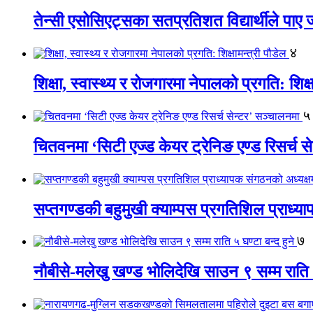
तेन्सी एसोसिएट्सका सतप्रतिशत विद्यार्थीले पा
४
शिक्षा, स्वास्थ्य र रोजगारमा नेपालको प्रगति: शिक्ष
५
चितवनमा ‘सिटी एज्ड केयर ट्रेनिङ एण्ड रिसर्च स
सप्तगण्डकी बहुमुखी क्याम्पस प्रगतिशिल प्राध्
७
नौबीसे-मलेखु खण्ड भोलिदेखि साउन ९ सम्म राति ५