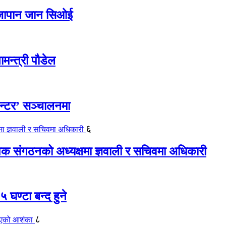
ए जापान जान सिओई
ामन्त्री पौडेल
ेन्टर’ सञ्चालनमा
६
यापक संगठनको अध्यक्षमा ज्ञवाली र सचिवमा अधिकारी
 घण्टा बन्द हुने
८