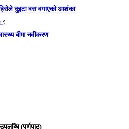
िरोले दुइटा बस बगाएको आशंका
९
्वास्थ्य बीमा नवीकरण
उपलब्धि (पूर्णपाठ)