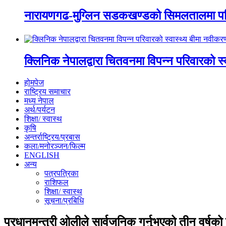
नारायणगढ-मुग्लिन सडकखण्डको सिमलतालमा पह
क्लिनिक नेपालद्वारा चितवनमा विपन्न परिवारको स
होमपेज
राष्ट्रिय समाचार
मध्य नेपाल
अर्थ/पर्यटन
शिक्षा/ स्वास्थ
कृषि
अन्तर्राष्ट्रिय/प्रबास
कला/मनोरञ्जन/फिल्म
ENGLISH
अन्य
पत्रपत्रिका
राशिफल
शिक्षा/ स्वास्थ
सूचना/प्रबिधि
प्रधानमन्त्री ओलीले सार्वजनिक गर्नुभएको तीन वर्षको 