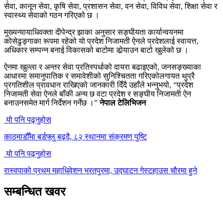
सेवा, कानून सेवा, कृषि सेवा, प्रशासन सेवा, वन सेवा, विविध सेवा, शिक्षा सेवा र
स्वास्थ्य सेवाको गठन गरिएको छ ।
मुख्यन्यायाधिवक्ता दीपेन्द्र झाका अनुसार सङ्घीयता कार्यान्वयनमा
कोसेढुङ्गाका रूपमा रहेको यो प्रदेश निजामती ऐनले प्रदेशलाई स्वायत्त,
अधिकार सम्पन्न बनाई विकासको बाटोमा डोर्‍याउन बाटो खुलेको छ ।
ऐनमा खुल्ला र अन्तर सेवा प्रतिस्पर्धाको दायरा बढाइएको, जनसङ्ख्याका
आधारमा समानुपातिक र समावेशीको सुनिश्चितता गरिएकोलगायत थुप्रै
प्रगतिशील प्रावधान राखिएको जानकारी दिँदै उहाँले भन्नुभयो, “प्रदेश
निजामती सेवा ऐनले बाँकी अन्य छ वटा प्रदेश र सङ्घीय निजामती ऐन
बनाउनसमेत मार्ग निर्देशन गर्नेछ ।”
नेपाल टेलिभिजन
यो पनि पढ्नुहोस
काठमाडौँमा बर्डफ्लु बढ्दै, ८२ स्थानमा संक्रमण पुष्टि
यो पनि पढ्नुहोस
रास्वपाको प्रथम महाधिवेशन भरतपुरमा, उद्घाटन गेस्टहाउस चौरमा हुने
सम्बन्धित खवर