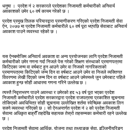
धनुषा । प्रदेश नं २ सरकारले प्रदेशका निजामती कर्मचारीको अनिवार्य
अवकाशको उमेर ६० वर्ष कायम गरेको छ ।
प्रदेश प्रमुख तिलक परियारद्वारा प्रमाणीकरण गरिएको प्रदेश निजामती सेवा
ऐन, २०७७ मा प्रदेश निजामती कर्मचारीले ६० वर्ष पूरा भएपछि सेवाबाट अनिवार्य
अवकाश पाउने व्यवस्था रहेको छ ।
यस ऐनबमोजिम अनिवार्य अवकाश वा अन्य प्रयोजनका लागि प्रदेश निजामती
कर्मचारीको उमेर गणना गर्दा निजले पेस गरेको शिक्षण संस्थाको प्रमाणपत्रमा
किटिएका जन्म वा वर्षबाट हुन आउने उमेर वा निजको नागरिकताको
प्रमाणपत्रमा किटिएको जन्म दिन वा वर्षबाट आउने उमेर वा निजले व्यक्तिगत
विवरणमा लेखी दिएको जन्म दिन वा वर्षबाट आउने उमेरमध्ये जुन उमेरबाट पहिले
अवकाश हुन्छ सोही आधारमा गणना गरिने उल्लेख छ ।
त्यस्तै निवृत्तभरण पाउने अवस्था र उमेरको हद ५३ वर्ष पूरा भएका प्रदेश
निजामती कर्मचारीले प्रदेश सरकारद्वारा प्रदेश राजपत्रमा प्रकाशित सूचनामा
तोकिएको अवधिभित्र सोही सूचनामा उल्लेखित शर्तमा स्वेच्छिक अवकाश लिन
सक्ने व्यवस्था गरिएको छ । सो ऐनअन्तर्गत प्रदेश नं २ को प्रदेश निजामती
सेवामा अधिकृत बाह्रौँ तहदेखि सहायक तेस्रो तहसम्मका कर्मचारी रहने उल्लेख
छ ।
प्रदेश निजामती सेवामा आर्थिक, योजना तथा तथ्याङ्क सेवा, इञ्जिनीयरिङ्ग