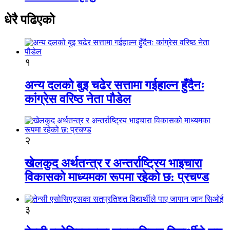
धेरै पढिएको
१
अन्य दलको बुइ चढेर सत्तामा गईहाल्न हुँदैनः
कांग्रेस वरिष्ठ नेता पौडेल
२
खेलकुद अर्थतन्त्र र अन्तर्राष्ट्रिय भाइचारा
विकासको माध्यमका रूपमा रहेको छ: प्रचण्ड
३