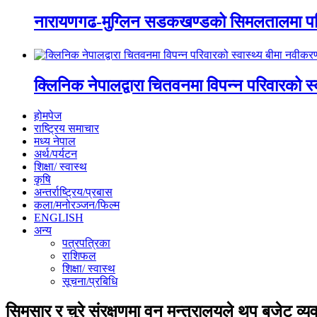
नारायणगढ-मुग्लिन सडकखण्डको सिमलतालमा पह
क्लिनिक नेपालद्वारा चितवनमा विपन्न परिवारको स
होमपेज
राष्ट्रिय समाचार
मध्य नेपाल
अर्थ/पर्यटन
शिक्षा/ स्वास्थ
कृषि
अन्तर्राष्ट्रिय/प्रबास
कला/मनोरञ्जन/फिल्म
ENGLISH
अन्य
पत्रपत्रिका
राशिफल
शिक्षा/ स्वास्थ
सूचना/प्रबिधि
सिमसार र चुरे संरक्षणमा वन मन्त्रालयले थप बजेट व्यवस्