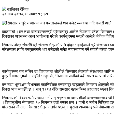
कालिका दैनिक
२० माघ २०७७, मंगलवार १३:३१
काठमाडौं ।वन तथा वातावरणमन्त्री प्रेमबहादुर आलेले नेपालमा रहेका सिमसार क्षे
दिवसका अवसरमा आज आयोजना गरेको कार्यक्रममा मन्त्री आलेले जैविक विविधताको
सिमसार क्षेत्र संँगसँंगै चुरे संरक्षण क्षेत्रको पनि दोहन भइरहेकाले चुरे संरक्षण
संरक्षणका लागि मन्त्रालयले थप बजेटको समेत व्यवस्थापन गर्ने तयारी गरेको जा
कार्यक्रममा वन सचिव डा विश्वकान्त ओलीले सिमसार क्षेत्रको संरक्षणका लागि 
हुनुपर्ने बताउनुभयो । उहाँले भन्नुभयो, “नेपालमा पानीको बढी खपत छ, पानी र सिमस
वन तथा भूसंरक्षण विभागका महानिर्देशक मनबहादुर खड्काले सिमसार क्षेत्रको सं
दिवस आज मनाइँदै छ । सन् १९९७ देखि रामसार महासन्धिमा हस्ताक्षर भएको दिनल
सिमसारको विश्वस्तरमै संरक्षण गर्न सन् १९७१ मा जलपक्षीको वासस्थानसम्बन
।विश्वसूचीमा नेपालका १० सिमसार दर्ता भएका छन् । पानी र जमीन मिश्रित द
पोखराका नौ ताल सिमसार क्षेत्रअन्तर्गत पर्छन् । पुराना अध्ययनहरुले नेपालमा 