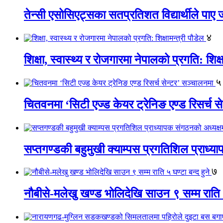
तेन्सी एसोसिएट्सका सतप्रतिशत विद्यार्थीले पा
४
शिक्षा, स्वास्थ्य र रोजगारमा नेपालको प्रगति: शिक्ष
५
चितवनमा ‘सिटी एज्ड केयर ट्रेनिङ एण्ड रिसर्च स
सप्तगण्डकी बहुमुखी क्याम्पस प्रगतिशिल प्राध्
७
नौबीसे-मलेखु खण्ड भोलिदेखि साउन ९ सम्म राति ५