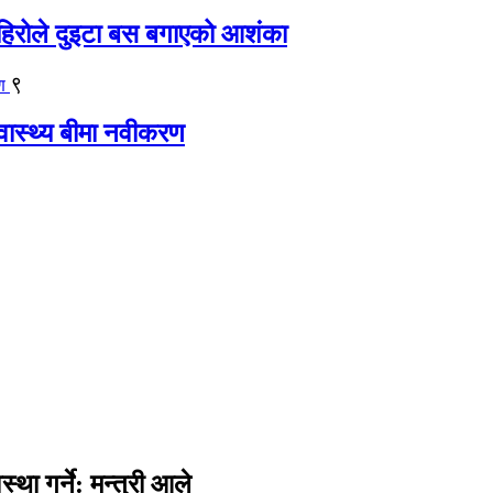
िरोले दुइटा बस बगाएको आशंका
९
्वास्थ्य बीमा नवीकरण
था गर्ने: मन्त्री आले