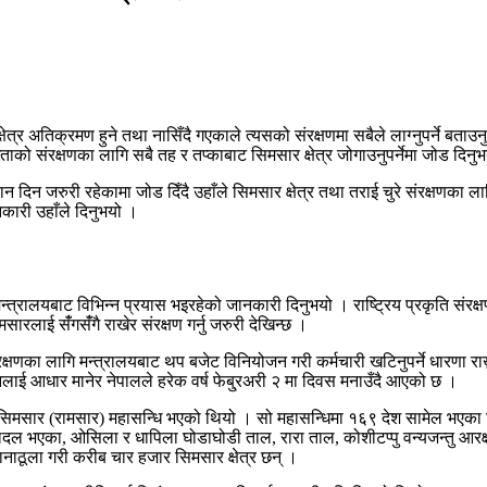
त्र अतिक्रमण हुने तथा नासिँदै गएकाले त्यसको संरक्षणमा सबैले लाग्नुपर्ने बताउन
 संरक्षणका लागि सबै तह र तप्काबाट सिमसार क्षेत्र जोगाउनुपर्नेमा जोड दिनु
मा ध्यान दिन जरुरी रहेकामा जोड दिँदै उहाँले सिमसार क्षेत्र तथा तराई चुरे संरक्षण
नकारी उहाँले दिनुभयो ।
मन्त्रालयबाट विभिन्न प्रयास भइरहेको जानकारी दिनुभयो । राष्ट्रिय प्रकृति संर
ारलाई संँगसंँगै राखेर संरक्षण गर्नु जरुरी देखिन्छ ।
रक्षणका लागि मन्त्रालयबाट थप बजेट विनियोजन गरी कर्मचारी खटिनुपर्ने धारणा रा
ाई आधार मानेर नेपालले हरेक वर्ष फेबु्रअरी २ मा दिवस मनाउँदै आएको छ ।
्धी सिमसार (रामसार) महासन्धि भएको थियो । सो महासन्धिमा १६९ देश सामेल भएक
लदल भएका, ओसिला र धापिला घोडाघोडी ताल, रारा ताल, कोशीटप्पु वन्यजन्तु आरक
सानाठूला गरी करीब चार हजार सिमसार क्षेत्र छन् ।