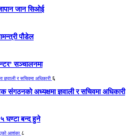
ए जापान जान सिओई
ामन्त्री पौडेल
ेन्टर’ सञ्चालनमा
६
यापक संगठनको अध्यक्षमा ज्ञवाली र सचिवमा अधिकारी
 घण्टा बन्द हुने
८