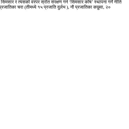
 सिमसार र त्यसको वरपर स्रोत संरक्षण गर्न ‘सिमसार कोष’ स्थापना गर्ने नीति
रजातिका चरा (तीमध्ये १५ प्रजाति दुर्लभ ), नौ प्रजातिका कछुवा, २०