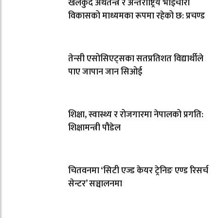
खेलकुद अर्थतन्त्र र अन्तर्राष्ट्रिय भाइचारा
विकासको माध्यमका रूपमा रहेको छ: प्रचण्ड
तेन्सी एसोसिएट्सका सतप्रतिशत विद्यार्थीले
पाए जापान जान सिओई
शिक्षा, स्वास्थ्य र रोजगारमा नेपालको प्रगति:
शिक्षामन्त्री पौडेल
चितवनमा ‘सिटी एज्ड केयर ट्रेनिङ एण्ड रिसर्च
सेन्टर’ सञ्चालनमा