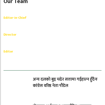
Our Team
Shishir Simkhada
Editor-in-Chief
_________
Akash Banjara
Director
_________
Ramesh Regmi
Editor
धेरैले पढेको
अन्य दलको बुइ चढेर सत्तामा गईहाल्न हुँदैनः
कांग्रेस वरिष्ठ नेता पौडेल