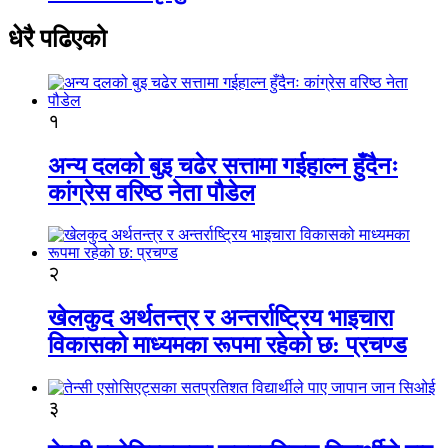
धेरै पढिएको
१
अन्य दलको बुइ चढेर सत्तामा गईहाल्न हुँदैनः
कांग्रेस वरिष्ठ नेता पौडेल
२
खेलकुद अर्थतन्त्र र अन्तर्राष्ट्रिय भाइचारा
विकासको माध्यमका रूपमा रहेको छ: प्रचण्ड
३