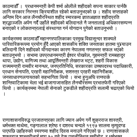
काठमाडौँ । प्रधानमन्त्री केपी शर्मा ओलीले शहीदको सपना साकार पार्नकै
लागि सरकार निरन्तर क्रियाशील रहेको बताउनुभएको छ । शहीद सप्ताहको
अन्तिम दिन आज लैनचौरस्थित शहीद स्मारकमा ज्ञातअज्ञात शहीदप्रति
श्रद्धाञ्जलि अर्पण गर्दै उहाँले शहीदको बलिदानले नै जनतालाई अधिकारसम्पन्न
बनाएको र लोकतन्त्रलाई संस्थागत गर्न योगदान पुगेको बताउनुभयो ।
कार्यक्रममा काठमाडौँ महानगरपालिकाका प्रमुख विद्यासुन्दर शाक्यले
पारिवारिकरूपमा प्रयोग हुँदै आएको शासकीय शक्ति जनताका हातमा पु¥याउन
बलिदानी दिने शहीदको योगदानका कारण नेपालमा गणतन्त्र सफल भएको
बताउनुभयो । सभामा उपप्रधानमन्त्री ईश्वर पोखरेल, गृहमन्त्री रामबहादुर
थापा, उद्योग, वाणिज्य तथा आपूर्तिमन्त्री लेखराज भट्ट, शहरी विकास
राज्यमन्त्री रामवीर मानन्धर, जनप्रतिनिधि, सरकारका उच्चपदस्थ पदाधिकारी,
प्रधान सेनापति, प्रहरी महानिरीक्षक, सशस्त्र प्रहरी महानिरीक्षक,
जनसाधारणलगायतको सहभागिता थियो । सभा हुनुअघि रत्नपार्क
शान्तिवाटिकामा भेला भई बाजागाजासहित लैनचौरसम्म प्रभातफेरी गरिएको
थियो । कार्यक्रममा नेपाली सेनाको टुकडीले शहीदप्रति सलामी चढाएको थियो
।
राणाशासनविरुद्ध प्रजातन्त्रका लागि ज्यान अर्पण गर्ने शुक्रराज शास्त्री,
धर्मभक्त माथेमा, गङ्गालाल श्रेष्ठ र दशरथ चन्दले १९९७ सालमा मृत्युदण्ड
पाएपछि उहाँहरुको स्मरणमा शहीद दिवस मनाउने गरिएको छ । राणाशासकले
शुक्रराज शास्त्रीलाई माघ १० गते टेकु पचलीस्थित खरीबोट, र धर्मभक्त