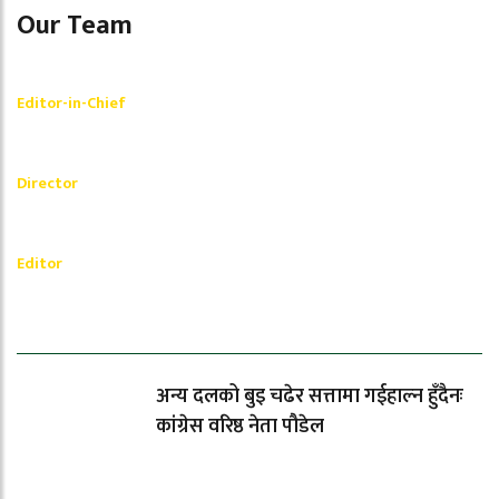
Our Team
Shishir Simkhada
Editor-in-Chief
_________
Akash Banjara
Director
_________
Ramesh Regmi
Editor
धेरैले पढेको
अन्य दलको बुइ चढेर सत्तामा गईहाल्न हुँदैनः
कांग्रेस वरिष्ठ नेता पौडेल