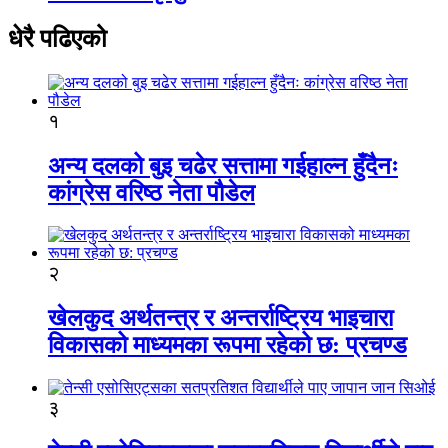
धेरै पढिएको
१
अन्य दलको बुइ चढेर सत्तामा गईहाल्न हुँदैनः
कांग्रेस वरिष्ठ नेता पौडेल
२
खेलकुद अर्थतन्त्र र अन्तर्राष्ट्रिय भाइचारा
विकासको माध्यमका रूपमा रहेको छ: प्रचण्ड
३