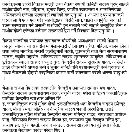
कार्यक्रममा शहरी विकास मन्त्री तथा नेकपा स्थायी कमिटी सदस्य प्रभु साहले
माओवादीको नाम, पहिचान, चुनाव चिन्ह, जातीय स्वायत्तता र आत्मनिर्णयको
अधिकारको एजेण्डा प्रचण्डले त्यागेको बताउनुभयो । अध्यक्ष र प्रधानमन्त्री
पदका लागि एक–एक गरेर सहयोद्धाहरु बिर्सदै जाने, घाइते जनमुक्ति सेनाको
रकम भ्रष्टाचार गर्ने असली माओवादी हुन नसक्ने भन्दै साहले जनमुक्ति सेना र
माओवादीको एजेण्डा वर्तमान सरकारले पूरा गर्ने विश्वास दिलाउनुभयो ।
नेकपा सप्तरीका संयोजक ताराकान्त चौधरीको अध्यक्षतामा भएको भेलामा
कानून, न्याय तथा संसदीय मामिलामन्त्री लीलानाथ श्रेष्ठ, महिला, बालबालिका
तथा ज्येष्ठ नागरिक मन्त्री जुलीकुमारी महतो, पूर्वमन्त्री तथा नेता सत्यनारायण
मण्डल, रघुवीर महासेठ, राष्ट्रियसभा सदस्य सुमनराज प्याकुरेल, संविधानसभा
पूर्वसदस्य ज्वाला साह र रञ्जु ठाकुर, केन्द्रीय सदस्य सुखराम यादव, अखिलेश
झाले जीवनभरि अध्यक्ष बन्ने र चुनाव नजिते पनि प्रधानमन्त्री बन्ने प्रचण्ड र
माधव नेपालको दोहोरो प्रवृत्तिका कारण पार्टी समस्यामा परेको धारणा राख्नुभयो
।
भेलामा राजपा नेपालका तत्कालीन केन्द्रीय उपाध्यक्ष रामनारायण यादव,
केन्द्रीय सदस्य उदयनारायण यादव, नथुनी यादव, मधेस राष्ट्रिय जनतान्त्रिक
पार्टीका केन्द्रीय उपाध्यक्ष अनिल सिं
ह, जनतान्त्रिक तराई मुक्ति मोर्चा ९क्रान्तिकारी०का केन्द्रीय सदस्य उपेन्द्र
यादव, मोर्चा ९भगत सिंह० का केन्द्रीय सदस्य भवानी अरगडिया, तराई
जनतान्त्रिक मुक्ति मोर्चाका केन्द्रीय सदस्य योगेन्द्र यादव, राप्रपाका अशोक
साह, नेविसङ्घ जिल्ला सदस्य दिपक झा, जसपाका युवा नेताहरु मनिष झा,
सन्तोष झा, सुरेश महतो, आनन्द मण्डल, सत्यम साहलगायत दुई हजार नेता,
कार्यकर्ता नेकपामा प्रवेश गरेका थिए ।