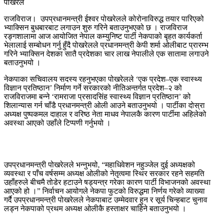
राजविराज। उपप्रधानमन्त्री ईश्वर पोखरेलले कोरोनाविरुद्ध तयार पारिएको
भ्याक्सिन बुधबारबाट लगाउन शुरु गरिने बताउनुभएको छ । राजविराज
रङ्गशालामा आज आयोजित नेपाल कम्युनिष्ट पार्टी नेकपाको बृहत कार्यकर्ता
भेलालाई सम्बोधन गर्नु हुँदै पोखरेलले प्रधानमन्त्री केपी शर्मा ओलीबाट प्रारम्भ
गरिने भ्याक्सिन देशका सातै प्रदेशका चार लाख नेपालीले एक सातामा लगाउने
बताउनुभयो ।
नेकपाका सचिवालय सदस्य रहनुभएका पोखरेलले ‘एक प्रदेश–एक स्वास्थ्य
विज्ञान प्रतिष्ठान’ निर्माण गर्ने सरकारको नीतिअन्तर्गत प्रदेश–२ को
राजविराजमा बन्ने ‘रामराजा प्रसादसिंह स्वास्थ्य विज्ञान प्रतिष्ठान’ को
शिलान्यास गर्न चाँडै प्रधानमन्त्री ओली आउने बताउनुभयो । पार्टीका दोस्रा
अध्यक्ष पुष्पकमल दाहाल र वरिष्ठ नेता माधव नेपालकै कारण पार्टीमा अहिलेको
अवस्था आएको उहाँले टिप्पणी गर्नुभयो ।
उपप्रधानमन्त्री पोखरेलले भन्नुभयो, “महाधिवेशन नहुञ्जेल दुई अध्यक्षको
व्यवस्था र पाँच वर्षसम्म अध्यक्ष ओलीको नेतृत्वमा स्थिर सरकार रहने सहमति
उहाँहरुले बीचमै तोडेर हटाउने षड्यन्त्र गरेका कारण पार्टी विभाजनको अवस्था
आएको हो ।” निर्वाचन आयोगले नेकपा फुटको विरुद्धमा निर्णय गरेको व्याख्या
गर्दै उपप्रधानमन्त्री पोखरेलले नेकपाबाट उम्मेदवार हुन र सूर्य चिन्हबाट चुनाव
लड्न नेकपाको प्रथम अध्यक्ष ओलीकै हस्ताक्षर चाहिने बताउनुभयो ।