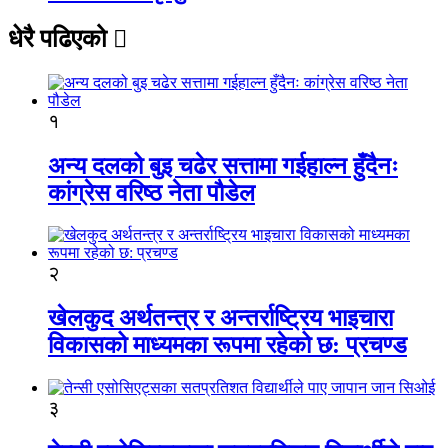
धेरै पढिएको
१
अन्य दलको बुइ चढेर सत्तामा गईहाल्न हुँदैनः
कांग्रेस वरिष्ठ नेता पौडेल
२
खेलकुद अर्थतन्त्र र अन्तर्राष्ट्रिय भाइचारा
विकासको माध्यमका रूपमा रहेको छ: प्रचण्ड
३