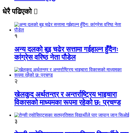
धेरै पढिएको
१
अन्य दलको बुइ चढेर सत्तामा गईहाल्न हुँदैनः
कांग्रेस वरिष्ठ नेता पौडेल
२
खेलकुद अर्थतन्त्र र अन्तर्राष्ट्रिय भाइचारा
विकासको माध्यमका रूपमा रहेको छ: प्रचण्ड
३