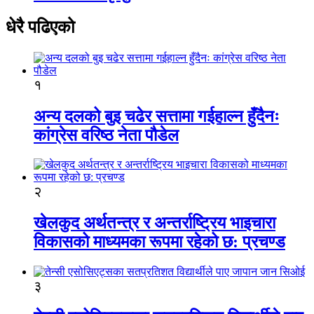
धेरै पढिएको
१
अन्य दलको बुइ चढेर सत्तामा गईहाल्न हुँदैनः
कांग्रेस वरिष्ठ नेता पौडेल
२
खेलकुद अर्थतन्त्र र अन्तर्राष्ट्रिय भाइचारा
विकासको माध्यमका रूपमा रहेको छ: प्रचण्ड
३