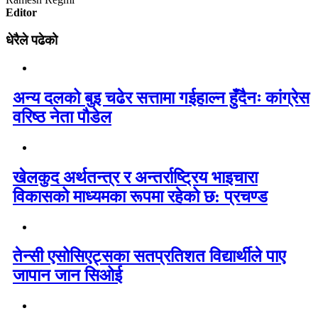
Editor
धेरैले पढेको
अन्य दलको बुइ चढेर सत्तामा गईहाल्न हुँदैनः कांग्रेस
वरिष्ठ नेता पौडेल
खेलकुद अर्थतन्त्र र अन्तर्राष्ट्रिय भाइचारा
विकासको माध्यमका रूपमा रहेको छ: प्रचण्ड
तेन्सी एसोसिएट्सका सतप्रतिशत विद्यार्थीले पाए
जापान जान सिओई