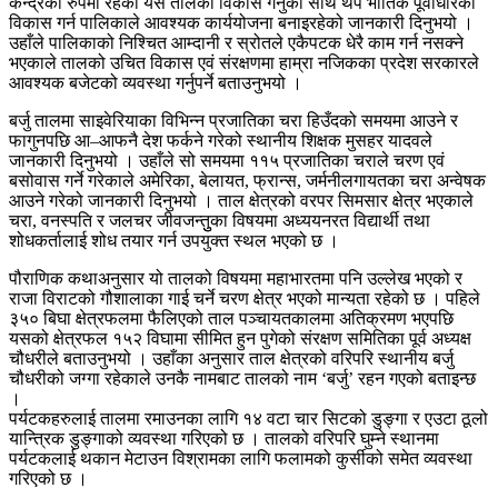
केन्द्रको रुपमा रहेको यस तालको विकास गर्नुका साथै थप भौतिक पूर्वाधारको
विकास गर्न पालिकाले आवश्यक कार्ययोजना बनाइरहेको जानकारी दिनुभयो ।
उहाँले पालिकाको निश्चित आम्दानी र स्रोतले एकैपटक धेरै काम गर्न नसक्ने
भएकाले तालको उचित विकास एवं संरक्षणमा हाम्रा नजिकका प्रदेश सरकारले
आवश्यक बजेटको व्यवस्था गर्नुपर्ने बताउनुभयो ।
बर्जु तालमा साइवेरियाका विभिन्न प्रजातिका चरा हिउँदको समयमा आउने र
फागुनपछि आ–आफनै देश फर्कने गरेको स्थानीय शिक्षक मुसहर यादवले
जानकारी दिनुभयो । उहाँले सो समयमा ११५ प्रजातिका चराले चरण एवं
बसोवास गर्ने गरेकाले अमेरिका, बेलायत, फ्रान्स, जर्मनीलगायतका चरा अन्वेषक
आउने गरेको जानकारी दिनुभयो । ताल क्षेत्रको वरपर सिमसार क्षेत्र भएकाले
चरा, वनस्पति र जलचर जीवजन्तुुका विषयमा अध्ययनरत विद्यार्थी तथा
शोधकर्तालाई शोध तयार गर्न उपयुक्त स्थल भएको छ ।
पौराणिक कथाअनुसार यो तालको विषयमा महाभारतमा पनि उल्लेख भएको र
राजा विराटको गौशालाका गाई चर्ने चरण क्षेत्र भएको मान्यता रहेको छ । पहिले
३५० बिघा क्षेत्रफलमा फैलिएको ताल पञ्चायतकालमा अतिक्रमण भएपछि
यसको क्षेत्रफल १५२ विघामा सीमित हुन पुगेको संरक्षण समितिका पूर्व अध्यक्ष
चौधरीले बताउनुभयो । उहाँका अनुसार ताल क्षेत्रको वरिपरि स्थानीय बर्जु
चौधरीको जग्गा रहेकाले उनकै नामबाट तालको नाम ‘बर्जु’ रहन गएको बताइन्छ
।
पर्यटकहरुलाई तालमा रमाउनका लागि १४ वटा चार सिटको डुङ्गा र एउटा ठूलो
यान्त्रिक डुङ्गाको व्यवस्था गरिएको छ । तालको वरिपरि घुम्ने स्थानमा
पर्यटकलाई थकान मेटाउन विश्रामका लागि फलामको कुर्सीको समेत व्यवस्था
गरिएको छ ।