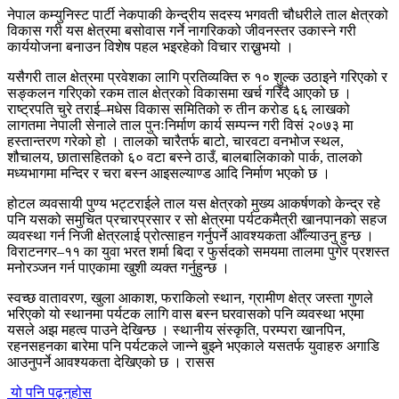
नेपाल कम्युनिस्ट पार्टी नेकपाकी केन्द्रीय सदस्य भगवती चौधरीले ताल क्षेत्रको
विकास गरी यस क्षेत्रमा बसोवास गर्ने नागरिकको जीवनस्तर उकास्ने गरी
कार्ययोजना बनाउन विशेष पहल भइरहेको विचार राख्नुभयो ।
यसैगरी ताल क्षेत्रमा प्रवेशका लागि प्रतिव्यक्ति रु १० शुल्क उठाइने गरिएको र
सङ्कलन गरिएको रकम ताल क्षेत्रको विकासमा खर्च गरिँदै आएको छ ।
राष्ट्रपति चुरे तराई–मधेस विकास समितिको रु तीन करोड ६६ लाखको
लागतमा नेपाली सेनाले ताल पुनःनिर्माण कार्य सम्पन्न गरी विसं २०७३ मा
हस्तान्तरण गरेको हो । तालको चारैतर्फ बाटो, चारवटा वनभोज स्थल,
शौचालय, छातासहितको ६० वटा बस्ने ठाउँ, बालबालिकाको पार्क, तालको
मध्यभागमा मन्दिर र चरा बस्न आइसल्याण्ड आदि निर्माण भएको छ ।
होटल व्यवसायी पुण्य भट्टराईले ताल यस क्षेत्रको मुख्य आकर्षणको केन्द्र रहे
पनि यसको समुचित प्रचारप्रसार र सो क्षेत्रमा पर्यटकमैत्री खानपानको सहज
व्यवस्था गर्न निजी क्षेत्रलाई प्रोत्साहन गर्नुपर्ने आवश्यकता औँल्याउनु हुन्छ ।
विराटनगर–११ का युवा भरत शर्मा बिदा र फुर्सदको समयमा तालमा पुगेर प्रशस्त
मनोरञ्जन गर्न पाएकामा खुशी व्यक्त गर्नुहुन्छ ।
स्वच्छ वातावरण, खुला आकाश, फराकिलो स्थान, ग्रामीण क्षेत्र जस्ता गुणले
भरिएको यो स्थानमा पर्यटक लागि वास बस्न घरवासको पनि व्यवस्था भएमा
यसले अझ महत्व पाउने देखिन्छ । स्थानीय संस्कृति, परम्परा खानपिन,
रहनसहनका बारेमा पनि पर्यटकले जान्ने बुझ्ने भएकाले यसतर्फ युवाहरु अगाडि
आउनुपर्ने आवश्यकता देखिएको छ । रासस
यो पनि पढ्नुहोस