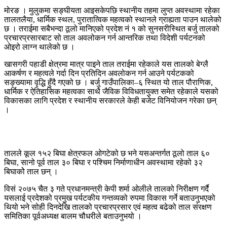
मोरङ । मुलुकमा सङ्घीयता आइसकेपछि स्थानीय तहमा लुप्त अवस्थामा रहेका
तालतलैया, धार्मिक स्थल, पुरातात्विक महत्वको स्थानले ग्राह्यता पाउन थालेको
छ । तराईमा सबैभन्दा ठूलो मानिएको प्रदेश नं १ को सुनसरीस्थित बर्जु तालको
प्रचारप्रसारबाट सो ताल अवलोकन गर्न आन्तरिक तथा विदेशी पर्यटनको
ओइरो लाग्न थालेको छ ।
खासगरी पहाडी क्षेत्रमा मात्र पाइने ताल तराईमा रहेकाले यस तालको बेग्लै
आकर्षण र महत्वले गर्दा दिन प्रतिदिन अवलोकन गर्न आउने पर्यटकको
सङ्ख्यामा वृद्धि हुँदै गएको छ । बर्जु गाउँपालिका–६ स्थित यो ताल पौराणिक,
धार्मिक र ऐतिहासिक महत्वका साथै जैविक विविधतायुक्त समेत रहेकाले यसको
विकासका लागि प्रदेश र स्थानीय सरकारले केही बजेट विनियोजन गरेका छन्
।
तालले कूल १५२ बिघा क्षेत्रफल ओगटेको छ भने यसअन्तर्गत ठूलो ताल ६०
बिघा, सानो पूर्व ताल ३० बिघा र पश्चिम निर्माणाधीन अवस्थामा रहेको ३२
बिघाकोे ताल छन् ।
विसं २०७५ चैत ३ गते प्रधानमन्त्री केपी शर्मा ओलीले तालको निरीक्षण गर्दै
यसलाई प्रदेशको प्रमुख पर्यटकीय गन्तव्यको रुपमा विकास गर्ने बताउनुभएको
थियो भने सोही दिनदेखि तालको प्रचारप्रसार एवं महत्व बढेको ताल संरक्षण
समितिका पूर्वअध्यक्ष बालम चौधरीले बताउनुभयो ।