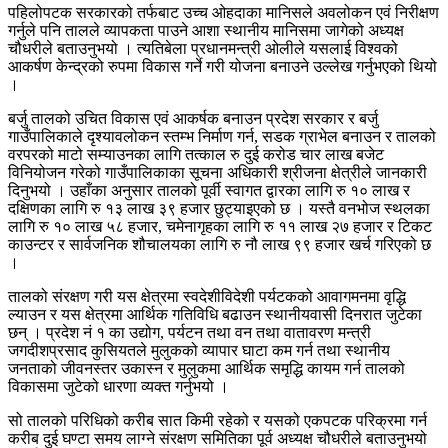
पहिलोपटक सरकारको तर्फबाट उच्च ओहदाका मानिसले अवलोकन एवं निरीक्षण
गर्नुले पनि तालले व्यापकता पाउने आशा स्थानीय मानिसमा जागेको अध्यक्ष
चौधरीले बताउनुभयो । त्यतिबेला प्रधानमन्त्री ओलीले यसलाई विश्वको
आकर्षण केन्द्रको रुपमा विकास गर्ने गरी योजना बनाउने उल्लेख गर्नुभएको थियो
।
बर्जु तालको उचित विकास एवं आकर्षक बनाउन प्रदेश सरकार र बर्जु
गाउँपालिकाले दृश्यावलोकन स्तम्भ निर्माण गर्न, सडक ग्राभेल बनाउन र तालको
वरपरको माटो सम्याउनका लागि तत्काल रु दुई करोड चार लाख बजेट
विनियोजन गरेको गाउँपालिकाका सूचना अधिकारी श्रीजना क्षेत्रीले जानकारी
दिनुभयो । उहाँका अनुसार तालको पूर्वी स्वागत द्वारका लागि रु १० लाख र
दक्षिणका लागि रु १३ लाख ३९ हजार छुट्याइएको छ । यस्तै वनभोज स्थलका
लागि रु १० लाख ५८ हजार, चमेनागृहका लागि रु ११ लाख २७ हजार र टिकट
काउन्टर र सार्वजनिक शौचालयका लागि रु नौ लाख ९९ हजार खर्च गरिएको छ
।
तालको संरक्षण गरी यस क्षेत्रमा स्वदेशीविदेशी पर्यटकको आवागमनमा वृद्धि
ल्याउन र यस क्षेत्रमा आर्थिक गतिविधि बढाउन स्थानीयवासी दिनरात जुटेका
छन् । प्रदेश नं १ का उद्योग, पर्यटन तथा वन तथा वातावरण मन्त्री
जगदीशप्रसाद कुसियतले मुलुकको व्यापार घाटा कम गर्न तथा स्थानीय
जनताको जीवनस्तर उकास्न र मुलुकमा आर्थिक समृद्धि कायम गर्न तालको
विकासमा जुटेको धारणा व्यक्त गर्नुभयो ।
सो तालको परिधिको करीब सात किमी रहेको र यसको एकपटक परिक्रमा गर्न
करीब दुई घण्टा समय लाग्ने संरक्षण समितिका पूर्व अध्यक्ष चौधरीले बताउनुभयो