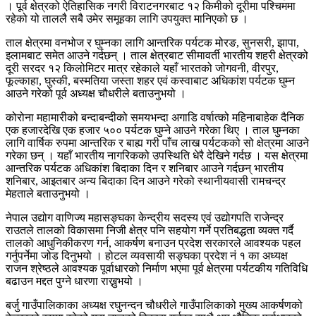
। पूर्व क्षेत्रको ऐतिहासिक नगरी विराटनगरबाट १२ किमीको दूरीमा पश्चिममा
रहेको यो ताललै सबै उमेर समूहका लागि उपयुक्त मानिएको छ ।
ताल क्षेत्रमा वनभोज र घुम्नका लागि आन्तरिक पर्यटक मोरङ, सुनसरी, झापा,
इलामबाट समेत आउने गर्दछन् । ताल क्षेत्रबाट सीमावर्ती भारतीय शहरी क्षेत्रको
दूरी सरदर १२ किलोमिटर मात्र रहेकाले यहाँ भारतको जोगवनी, वीरपुर,
फूल्काहा, घुस्की, बस्मतिया जस्ता शहर एवं कस्वाबाट अधिकांश पर्यटक घुम्न
आउने गरेको पूर्व अध्यक्ष चौधरीले बताउनुभयो ।
कोरोना महामारीको बन्दाबन्दीको समयभन्दा अगाडि वर्षात्को महिनाबाहेक दैनिक
एक हजारदेखि एक हजार ५०० पर्यटक घुम्ने आउने गरेका थिए । ताल घुम्नका
लागि वार्षिक रुपमा आन्तरिक र बाह्य गरी पाँच लाख पर्यटकको सो क्षेत्रमा आउने
गरेका छन् । यहाँ भारतीय नागरिकको उपस्थिति धेरै देखिने गर्दछ । यस क्षेत्रमा
आन्तरिक पर्यटक अधिकांश बिदाका दिन र शनिबार आउने गर्दछन् भारतीय
शनिबार, आइतबार अन्य बिदाका दिन आउने गरेको स्थानीयवासी रामचन्द्र
मेहताले बताउनुभयो ।
नेपाल उद्योग वाणिज्य महासङ्घका केन्द्रीय सदस्य एवं उद्योगपति राजेन्द्र
राउतले तालको विकासमा निजी क्षेत्र पनि सहयोग गर्ने प्रतिबद्धता व्यक्त गर्दै
तालको आधुनिकीकरण गर्न, आकर्षण बनाउन प्रदेश सरकारले आवश्यक पहल
गर्नुपर्नेमा जोड दिनुभयो । होटल व्यवसायी सङ्घका प्रदेश नं १ का अध्यक्ष
राजन श्रेष्ठले आवश्यक पूर्वाधारको निर्माण भएमा पूर्व क्षेत्रमा पर्यटकीय गतिविधि
बढाउन मद्दत पुग्ने धारणा राख्नुभयो ।
बर्जु गाउँपालिकाका अध्यक्ष रघुनन्दन चौधरीले गाउँपालिकाको मुख्य आकर्षणको