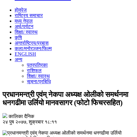
होमपेज
राष्ट्रिय समाचार
मध्य नेपाल
अर्थ/पर्यटन
शिक्षा/ स्वास्थ
कृषि
अन्तर्राष्ट्रिय/प्रबास
कला/मनोरञ्जन/फिल्म
ENGLISH
अन्य
पत्रपत्रिका
राशिफल
शिक्षा/ स्वास्थ
सूचना/प्रबिधि
प्रधानमन्त्री एवंम् नेकपा अध्यक्ष ओलीको समर्थनमा
धनगढीमा उर्लियो मानवसागर (फोटो फिचरसहित)
कालिका दैनिक
२४ पुष २०७७, शुक्रबार १८:११