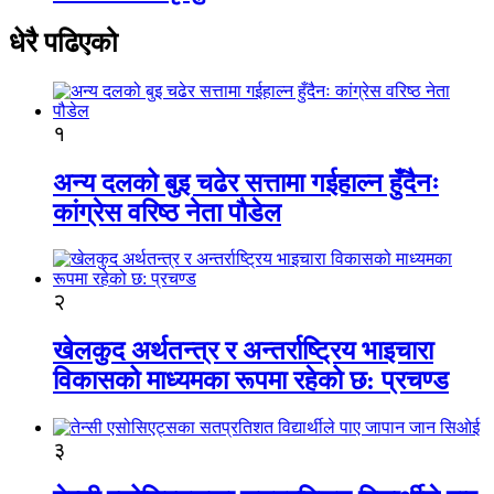
धेरै पढिएको
१
अन्य दलको बुइ चढेर सत्तामा गईहाल्न हुँदैनः
कांग्रेस वरिष्ठ नेता पौडेल
२
खेलकुद अर्थतन्त्र र अन्तर्राष्ट्रिय भाइचारा
विकासको माध्यमका रूपमा रहेको छ: प्रचण्ड
३