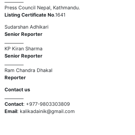
_________
Press Council Nepal, Kathmandu.
Listing Certificate No
.1641
Sudarshan Adhikari
Senior Reporter
_________
KP Kiran Sharma
Senior Reporter
_________
Ram Chandra Dhakal
Reporter
Contact us
_________
Contact
: +977-9803303809
Email
: kalikadainik@gmail.com
© 2026 Copyright Kalika Broadcasting Network Pvt.
Ltd. | All rights reserved