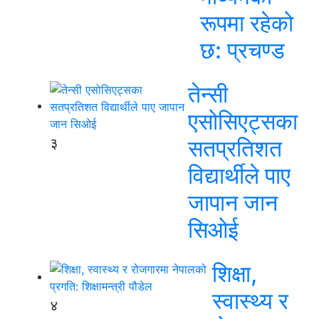
रूपमा रहेको
छ: प्रचण्ड
तेन्सी
एसोसिएट्सका
३
सतप्रतिशत
विद्यार्थीले पाए
जापान जान
सिओई
शिक्षा,
स्वास्थ्य र
४