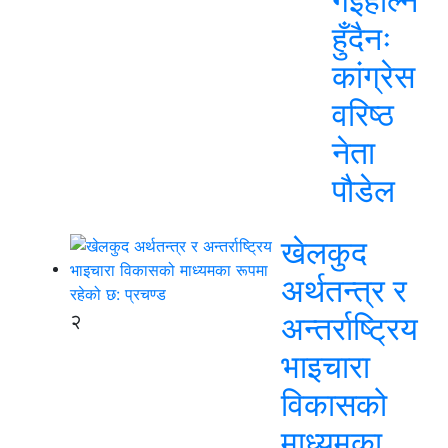
गईहाल्न
हुँदैनः
कांग्रेस
वरिष्ठ
नेता
पौडेल
खेलकुद
अर्थतन्त्र र
२
अन्तर्राष्ट्रिय
भाइचारा
विकासको
माध्यमका