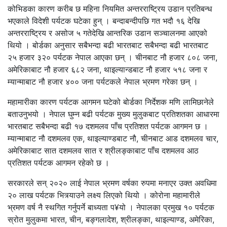
कोभिडका कारण करीब छ महिना नियमित अन्तरराष्ट्रिय उडान प्रतिबन्ध
भएकाले विदेशी पर्यटक घटेका हुन् । बन्दाबन्दीपछि गत भदौ १६ देखि
अन्तरराष्ट्रिय र असोज ५ गतेदेखि आन्तरिक उडान सञ्चालनमा आएको
थियो । बोर्डका अनुसार सबैभन्दा बढी भारतबाट सबैभन्दा बढी भारतबाट
२५ हजार ३२० पर्यटक नेपाल आएका छन् । चीनबाट नौ हजार ८०८ जना,
अमेरिकाबाट नौ हजार ६८२ जना, थाइल्यान्डबाट नौ हजार ५१८ जना र
म्यान्माबाट नौ हजार ४०० जना पर्यटकले नेपाल भ्रमण गरेका छन् ।
महामारीका कारण पर्यटक आगमन घटेको बोर्डका निर्देशक मणि लामिछानेले
बताउनुभयो । नेपाल घुम्न बढी पर्यटक मुख्य मुलुकबाट प्रतिशतका आधारमा
भारतबाट सबैभन्दा बढी १७ दशमलव पाँच प्रतिशत पर्यटक आगमन छ ।
म्यान्माबाट नौ दशमलव एक, थाइल्याण्डबाट नौ, चीनबाट आड दशमलव चार,
अमेरिकाबाट सात दशमलव सात र श्रीलङ्काबाट पाँच दशमलव आठ
प्रतिशत पर्यटक आगमन रहेको छ ।
सरकारले सन् २०२० लाई नेपाल भ्रमण वर्षका रुपमा मनाएर उक्त अवधिमा
२० लाख पर्यटक भित्र्याउने लक्ष्य लिएको थियो । कोरोना महामारीले
भ्रमण वर्ष नै स्थगित गर्नुपर्ने बाध्यता प¥यो । नेपालका प्रमुख १० पर्यटक
स्रोत मुलुकमा भारत, चीन, बङ्गलादेश, श्रीलङ्का, थाइल्याण्ड, अमेरिका,