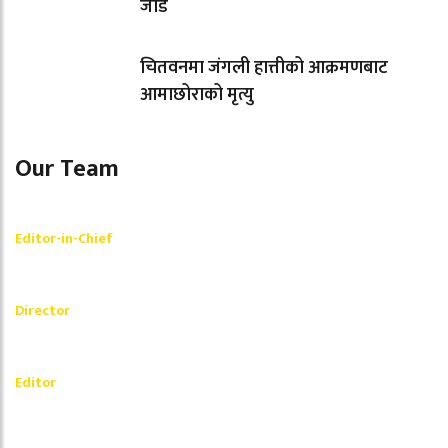
जोड
चितवनमा जंगली हात्तीको आक्रमणबाट
आमाछोराको मृत्यु
Our Team
Shishir Simkhada
Editor-in-Chief
_________
Akash Banjara
Director
_________
Ramesh Regmi
Editor
धेरैले पढेको