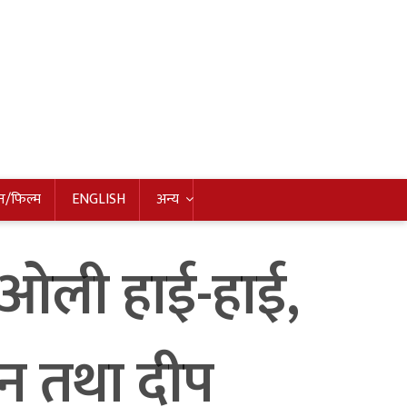
न/फिल्म
ENGLISH
अन्य
ी ओली हाई-हाई,
्शन तथा दीप