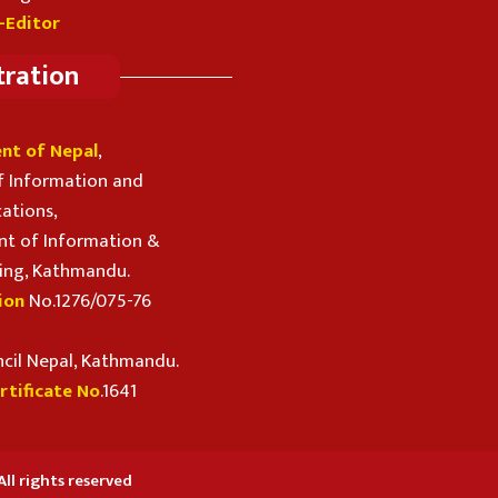
-Editor
tration
nt of Nepal
,
f Information and
ations,
t of Information &
ing, Kathmandu.
ion
No.1276/075-76
ncil Nepal, Kathmandu.
rtificate No
.1641
ll rights reserved