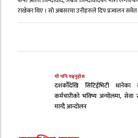
केपी ओली जिन्दावाद, जबज जिन्दावादको नारा लगाएका 
राखेका थिए । सो अबसरमा उनीहरुले दिप प्रज्वलन समेत 
यो पनि पढ्नुहोस
दशकौँदेखि सिटिईभिटी धानेका 
कर्मचारीको भविष्य अन्योलमा, सेवा सु
माग्दै आन्दोलन