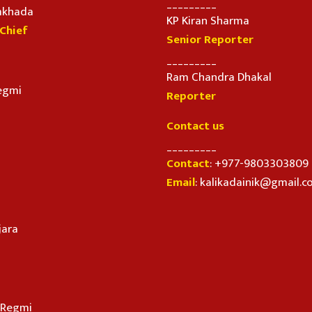
_________
imkhada
KP Kiran Sharma
-Chief
Senior Reporter
_________
Ram Chandra Dhakal
egmi
Reporter
Contact us
_________
Contact
: +977-9803303809
Email
: kalikadainik@gmail.
jara
n Regmi