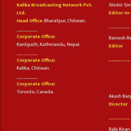
Kalika Broadcasting Network Pvt.
Shishir S
Ltd.
Editor-In
Head Office
: Bharatpur, Chitwan.
_________
_________
Corporate Office:
Ramesh R
Kantipath, Kathmandu, Nepal.
Editor
_________
_________
Corporate Office:
Kalika, Chitwan.
_________
Corporate Office:
Toronto, Canada.
Akash Ban
Director
_________
Rabi Kira