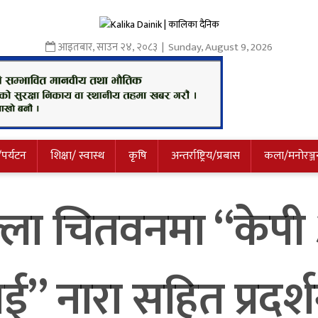
आइतबार
,
साउन
२४
,
२०८३
| Sunday, August 9, 2026
/पर्यटन
शिक्षा/ स्वास्थ
कृषि
अन्तर्राष्ट्रिय/प्रबास
कला/मनोरञ्ज
िल्ला चितवनमा “केप
ाई” नारा सहित प्रदर