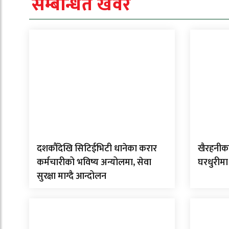
सम्बन्धित खवर
दशकौँदेखि सिटिईभिटी धानेका करार
खैरहनीका
कर्मचारीको भविष्य अन्योलमा, सेवा
घरधुरीमा
सुरक्षा माग्दै आन्दोलन