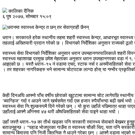
कालिका दैनिक
६ पुष २०७७, सोमबार १५:०९
धरान। सरकारले हरेक स्थानीय तहमा शहरी स्वास्थ्य केन्द्र, आधारभूत स्वास्थ्य के
तहलाई अख्तियारी प्रदान गरेको छ । विभागको निर्देशिका अनुसार राज्यको ठूलो रकम
स्वास्थ्य सेवा विभागको निर्देशिका अनुसार धरान उपमहानगरपालिकाले शहरी विपन
स्वास्थ्य महाशाखा प्रमुख उमेश मेहताका अनुसार धरान उपमहानगरका वडा नंं १, ५ र 
आइएको छ । यस्तै धरान–१५ नं वडामा एचए, स्टाफ नर्स र अनमीसहितको सेवा रहेको
। तर शहरका नागरिकहरु भने सामान्य चोटपटक लाग्दा होस् या गम्भीर प्रकृतिको 
केही दिनअघि आफ्नो पाँच वर्षीय छोराको खुट्टामा सामान्य चोट लागेपछि स्थानीय
‘ब्यान्डिज’ गर्दा र आउने जाने खर्चसमेत गर्दा एक हजार रुपैयाँभन्दा बढी खर्च भ
स्वास्थ्य सेवा निःशुल्करुपमै दिने गरेको छन् । यो कुरा उहाँले पछिमात्र थाहा
उहाँलाई आफ्नै आँगनमा ४७ थरी औषधिसहितको सेवा पाइने थाहा भयो ।
उहाँ जस्तै धरान–१७ का तीर्थ खड्का पनि सरकारी स्वास्थ्य सेवाबारे बेखबर हुनुहुन्
बताउनुहुन्छ । “पहाड भोजपुरका गाउँमा त स्वास्थ्य चौकी थिए, यता पनि सरकारी स्व
सामान्य बिमारमा पनि निजी क्लिनिक नै धाउने गरेका छन् । आफ्नै वडामा भएको स्वा