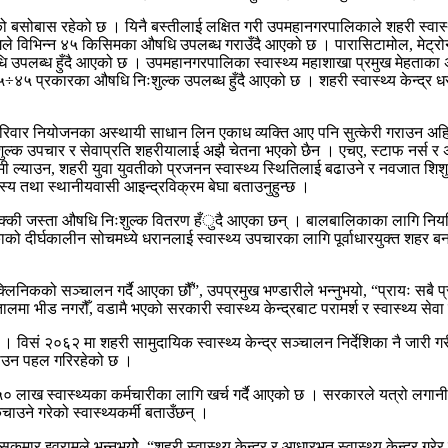
ोबास रहेको छ । यिनै बस्तीलाई लक्षित गरी उपमहानगरपालिकाले शहरी स्वास्थ्य के
ले विभिन्न ४५ किसिमका औषधि उपलब्ध गराउँदै आएको छ । पारासिटामोल, मेट्रोन,
ि उपलब्ध हुँदै आएको छ । उपमहानगरपालिका स्वास्थ्य महाशाखा प्रमुख मेहताका
ाट ४५÷४५ प्रकारका औषधि निःशुल्क उपलब्ध हुँदै आएको छ । शहरी स्वास्थ्य केन्द्र 
। परिवार नियोजनका अस्थायी साधान लिन एकाध व्यक्ति आए पनि सुत्केरी गराउन अह
े निःशुल्क उपचार र सेवाप्रति शहरीयालाई अझै चेतना भएको छैन । एचए, स्टाफ नर्स र
ा कमी ल्याउन, शहरी युवा युवतीको प्रजनन स्वास्थ्य स्थितिलाई बढाउने र नवजात शिश
 सदस्य तथा स्थानीयवासी आइन्द्रविक्रम बेघा बताउनुहुन्छ ।
रन चक्की जस्ता औषधि निःशुल्क वितरण हँुदै आएका छन् । बालबालिकाका लागि नि
दीर्घकालीन सोचमध्ये धरानलाई स्वास्थ्य उपचारका लागि पूर्वाधारयुक्त शहर बनाउ
य क्लिनिकको सञ्चालन गर्दै आएका छौँ”, उपप्रमुख भण्डारीले भन्नुभयो, “प्रायः स
लमा भीड नगरौँ, वडामै भएको सरकारी स्वास्थ्य केन्द्रबाट परामर्श र स्वास्थ्य सेवा
 । विसं २०६२ मा शहरी सामुदायिक स्वास्थ्य केन्द्र सञ्चालन निर्देशिका नै जारी
¥याउन पहल गरिरहेको छ ।
० लाख स्वास्थ्यका कर्मचारीका लागि खर्च गर्दै आएको छ । सरकारले यत्रो लगा
चाउने गरेको स्वास्थ्यकर्मी बताउँछन् ।
र इवरामले भन्नुभयोे, “शहरी स्वास्थ्य केन्द्र र आधारभूत स्वास्थ्य केन्द्र गरे