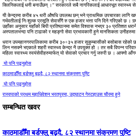
क्लिनिकलाई धनी बनाउँछन् ।” सरकारले सबै नागरिकलाई आधारभूत स्वास्थ्य सेवा 
यी केन्द्रमा करीब ४५ थरी औषधि उपलब्ध छन् भने प्राथमिक उपचारका लागि खर
गर्भवतीलाई निःशुल्क प्रसूति सेवासँगै रु एक हजार भत्ता पनि दिने गरिएको छ । ग
उहाँका अनुसार यहाँको बिपी प्रतिष्ठानमा समेत विश्वास नभएर ३० प्रतिशत धरा
अस्पतालभन्दा पनि टाढाको र महङ्गो सेवा प्रभावकारी हुने मानसिकता उनीहरुमा 
धरान उपमहानगरपालिकामा करीब ३०÷३५ हजार सुकुम्बासीको बसोबास रहेको छ ।
लिन नसक्ने भएकाले शहरी स्वास्थ्य केन्द्र नै उपयुक्त हो । तर सबै विपन्न परि
महिला स्वास्थ्य स्वयंसेवीहरुमार्फत् यो सेवाको प्रचार गर्नु जरुरी छ । आफ्
यो पनि पढ्नुहोस
काठमाडौँमा बर्डफ्लु बढ्दै, ८२ स्थानमा संक्रमण पुष्टि
यो पनि पढ्नुहोस
रास्वपाको प्रथम महाधिवेशन भरतपुरमा, उद्घाटन गेस्टहाउस चौरमा हुने
सम्बन्धित खवर
काठमाडौँमा बर्डफ्लु बढ्दै, ८२ स्थानमा संक्रमण पुष्टि