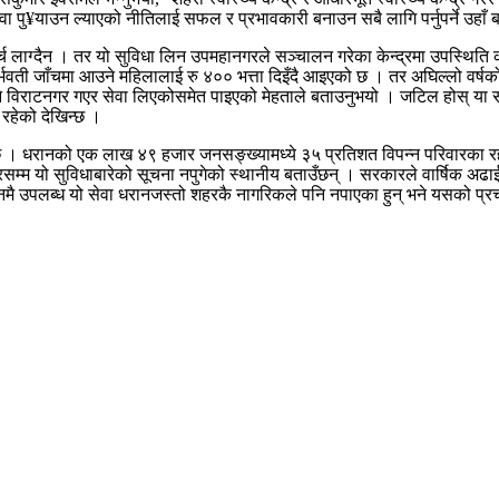
पु¥याउन ल्याएको नीतिलाई सफल र प्रभावकारी बनाउन सबै लागि पर्नुपर्ने उहाँ ब
्च लाग्दैन । तर यो सुविधा लिन उपमहानगरले सञ्चालन गरेका केन्द्रमा उपस्थि
र्र्भवती जाँचमा आउने महिलालाई रु ४०० भत्ता दिइँदै आइएको छ । तर अघिल्लो वर्षको 
ने विराटनगर गएर सेवा लिएकोसमेत पाइएको मेहताले बताउनुभयो । जटिल होस् या सा
रहेको देखिन्छ ।
 धरानको एक लाख ४९ हजार जनसङ्ख्यामध्ये ३५ प्रतिशत विपन्न परिवारका रहे
वारसम्म यो सुविधाबारेको सूचना नपुगेको स्थानीय बताउँछन् । सरकारले वार्षिक अढा
नो आँगनमै उपलब्ध यो सेवा धरानजस्तो शहरकै नागरिकले पनि नपाएका हुन् भने यसको