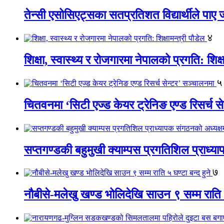
तेन्सी एसोसिएट्सका सतप्रतिशत विद्यार्थीले पा
४
शिक्षा, स्वास्थ्य र रोजगारमा नेपालको प्रगति: शिक्ष
५
चितवनमा ‘सिटी एज्ड केयर ट्रेनिङ एण्ड रिसर्च स
सप्तगण्डकी बहुमुखी क्याम्पस प्रगतिशिल प्राध्
७
नौबीसे-मलेखु खण्ड भोलिदेखि साउन ९ सम्म राति ५