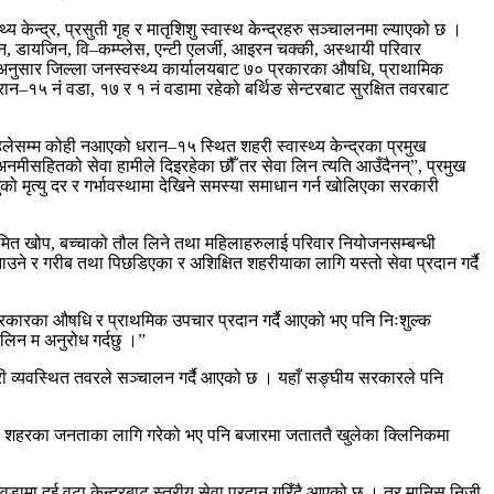
न्द्र, प्रसुती गृह र मातृशिशु स्वास्थ केन्द्रहरु सञ्चालनमा ल्याएको छ ।
 डायजिन, वि–कम्प्लेस, एन्टी एलर्जी, आइरन चक्की, अस्थायी परिवार
 अनुसार जिल्ला जनस्वस्थ्य कार्यालयबाट ७० प्रकारका औषधि, प्राथामिक
धरान–१५ नंं वडा, १७ र १ नं वडामा रहेको बर्थिङ सेन्टरबाट सुरक्षित तवरबाट
िलेसम्म कोही नआएको धरान–१५ स्थित शहरी स्वास्थ्य केन्द्रका प्रमुख
 अनमीसहितको सेवा हामीले दिइरहेका छौँ तर सेवा लिन त्यति आउँदैनन्”, प्रमुख
ुको मृत्यु दर र गर्भावस्थामा देखिने समस्या समाधान गर्न खोलिएका सरकारी
यमित खोप, बच्चाको तौल लिने तथा महिलाहरुलाई परिवार नियोजनसम्बन्धी
ने र गरीब तथा पिछडिएका र अशिक्षित शहरीयाका लागि यस्तो सेवा प्रदान गर्दै
बै प्रकारका औषधि र प्राथमिक उपचार प्रदान गर्दै आएको भए पनि निःशुल्क
 लिन म अनुरोध गर्दछु ।”
 गरी व्यवस्थित तवरले सञ्चालन गर्दै आएको छ । यहाँ सङ्घीय सरकारले पनि
नी शहरका जनताका लागि गरेको भए पनि बजारमा जताततै खुलेका क्लिनिकमा
र वडामा दुई वटा केन्द्रबाट स्तरीय सेवा प्रदान गरिँदै आएको छ । तर मानिस निजी