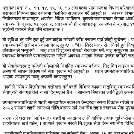
धरानका वडा नं ८, ११, १४, १५, १६, १७ लगायतमा सामान्यतया विपन्न परिवारको बस
धरानका विभिन्न आठ स्थानमा क्लिनिक सञ्चालन गर्दै आएको छ । स्वस्थ्य विभाग
नियोजनका साधानहरु, क्षयरोग, रेविज भ्याक्सिन, कुष्ठरोगलगायतका रोगका औषध
स्वास्थ्य केन्द्रबाट ५८ प्रकार, स्वास्थ्य चौकी र आधारभूत स्वास्थ्य केन्द्रब
सुत्केरी गराउने सेवा पनि उपलब्ध छ ।
यो सुविधा भए पनि एक दुई जनाबाहेक गर्भवती जाँच गराउन यहाँ कोही पुग्दैनन् 
स्वास्थ्यकर्मी सरोज बाँस्तोला बताउनुहुन्छ । “पैसा तिरेर मात्र रोग निको हुन
बाँस्तोलाले भन्नुभयो । मातृ तथा शिशुजन्य रोगको रोकथाम गर्ने, मातृ मृत्युदरम
स्वास्थ्य केन्द्रबारे प्रचारप्रसार गर्नुपर्ने अवस्था आएको नेकपा प्रदेश कमिटी
यी सेवाकेन्द्रबाट गर्भवती महिलाको नियमित स्वास्थ्य परीक्षण, भिटामिन आइ
अस्थायी साधन वितरण गर्ने सेवा प्रदान भई आएको छ । धरान उपमहानगरपालिकाको 
आएको उपप्रमुख मञ्जु भण्डारी बताउनुहुन्छ ।
“हामीले गरीब र पिछडिएका बसोबास गर्ने बस्ती विभिन्न वडामा मातृशिशु स्वास्थ्
सेवाप्रति सेवाग्राहीले चासो दिनुभएको छैन । सामान्य बिमारका लागि ठूलो अस्पता
उपमहानगरपालिकाले शहरी सामुदायिक स्वास्थ्य केन्द्रका रुपमा विकास गरेकोे छ
२०७२ सालमा शहरी स्वास्थ्य नीति बनाएर सबै स्थानीय तहमा स्वास्थ्य सेवा पु
सरकारले धरानका लागि मात्र शहरीया जनताका लागि वार्षिक लगभग दुई करोड ५
शहरीयाहरु खर्च गर्छन् । राज्यले प्रदान गरेको निःशुल्क सेवा लिन स्थानीय हिच्कि
“शहरीयाको मानसिकतामा परिवर्तन हुन सकेको छैन”, धरान–१५ का वडाध्यक्ष नरेसकुमा