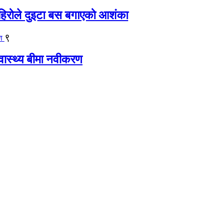
िरोले दुइटा बस बगाएको आशंका
९
्वास्थ्य बीमा नवीकरण