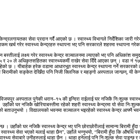
न्द्रलगायतका सेवा प्रदान गर्दै आएको छ । स्वास्थ्य विभागले निर्देशिका जारी गरे
 खर्च गरेर स्वास्थ्य केन्द्रहरु स्थापना भए पनि सरकारले शहरमा स्थापना गरेका य
्न बस्तीलाई लक्ष्य गरेर स्वास्थ्य केन्द्र सञ्चालनमा ल्याएको भए पनि अधिकांश
२० ले अधिकृतसहितका स्वास्थ्यकर्मी राखेर सेवा दिँदै आएका छन् । वडा नं १७ मा शहर
 छ । यीबाहेक हरेक वडामा आधारभूत स्वास्थ्य केन्द्र स्थापना गर्ने सरकारको लक
बिरामीको सङ्केत देखिँदा पनि निजी क्लिनिक र महङ्गो अस्पताल जान्छन्, यी केन्
 विजयपुर अस्पताल पुगेकी धरान–१५ की इन्दिरा राईलाई घर नजिकै निःशुल्क स्वास्थ
यो । उहाँको घर नजिकै खोरियाबस्तीमा रहेको शहरी स्वास्थ्य केन्द्रमा यो सेवा निःश
 पाएको बताउनुभयो । विद्यालयको भवनमा सञ्चालन भइरहेको स्वास्थ्य केन्द्र आफ्नै
छ । उहाँको घर नजिकै स्वास्थ्य केन्द्र भए पनि छोराछोरीलाई सामान्य बिरामी हुँदा धर
ास्थ्य सेवा भएको मलाई थाहा छैन”, उहाँले भन्नुभयो, “बिरामी हुँदा कि औषधि पसल क
स्थ्य सेवाबारे उनीहरुलाई थाहा छैन । थाहा हुनेलाई पनि निःशुल्क सेवा पाइन्छ र 