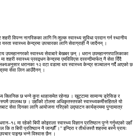
र शहरी विपन्न नागरिकका लागि निःशुल्क स्वास्थ्य सुविधा प्रदान गर्न स्थानीय
स्ता स्वास्थ्य केन्द्रमा उपचारका लागि सेवाग्राही नै जादैनन् ।
 समुदाय उपमहानगरको स्वास्थ्य सेवाबारे बेखबर छन् । धरान उपमहानगरपालिकाका
ी स्वास्थ्य प्रवद्र्धन केन्द्रमा एमविविएस दरवन्दीमार्फत् नै सेवा दिँदै
्ष्यअनुसार धरानका १२ वटा वडामा थप स्वास्थ्य केन्द्र सञ्चालन गर्दै आएको छ
द्रमा सेवा लिन आउँदैनन् ।
्य क्लिनिक छ भन्ने कुरा थाहासमेत रहेनछ । खुट्टामा सामान्य ड्रेसिङ र
ुल्करुपमै उपलब्ध छ । उहाँको टोलमा अधिकृतस्तरको स्वास्थ्यकर्मीसहितले यो
 भवनबाट सेवा दिनका लागि आयोजना गरिएको उद्घाटन कार्यक्रममा पुग्दामात्र
ान–१८ मा रहेको बिपी कोइराला स्वास्थ्य विज्ञान प्रतिष्ठान पुग्ने गर्नुभएको उहाँ
ि त बिपी प्रतिष्ठान नै जान्छौँ ।” इन्दिरा र तीर्थजस्तै शहरमा बस्ने प्रायः
उपचार पाइन्छ भन्ने विश्वास छैन ।