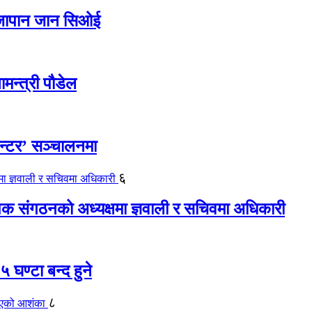
ए जापान जान सिओई
ामन्त्री पौडेल
ेन्टर’ सञ्चालनमा
६
यापक संगठनको अध्यक्षमा ज्ञवाली र सचिवमा अधिकारी
 घण्टा बन्द हुने
८