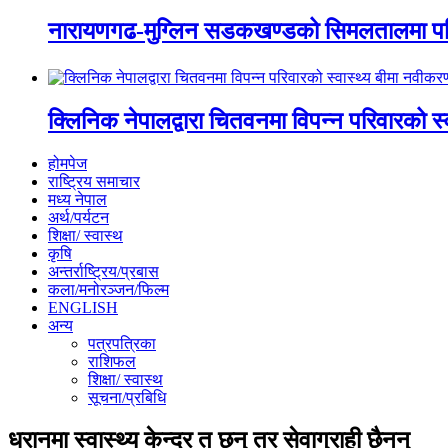
नारायणगढ-मुग्लिन सडकखण्डको सिमलतालमा पह
क्लिनिक नेपालद्वारा चितवनमा विपन्न परिवारको स
होमपेज
राष्ट्रिय समाचार
मध्य नेपाल
अर्थ/पर्यटन
शिक्षा/ स्वास्थ
कृषि
अन्तर्राष्ट्रिय/प्रबास
कला/मनोरञ्जन/फिल्म
ENGLISH
अन्य
पत्रपत्रिका
राशिफल
शिक्षा/ स्वास्थ
सूचना/प्रबिधि
धरानमा स्वास्थ्य केन्द्र त छन् तर सेवाग्राही छैनन्