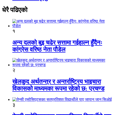
धेरै पढिएको
१
अन्य दलको बुइ चढेर सत्तामा गईहाल्न हुँदैनः
कांग्रेस वरिष्ठ नेता पौडेल
२
खेलकुद अर्थतन्त्र र अन्तर्राष्ट्रिय भाइचारा
विकासको माध्यमका रूपमा रहेको छ: प्रचण्ड
३