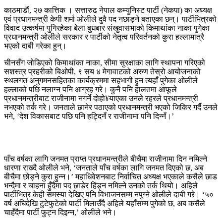
काठमाडाैं, २७ कात्तिक । सत्तारुढ नेपाल कम्युनिस्ट पार्टी (नेकपा) का अध्यक्ष
एवं प्रधानमन्त्री केपी शर्मा ओलीले दुवै पद नछाड्ने बताएका छन्। पार्टीभित्रको
विवाद उत्कर्षमा पुगिरहेका बेला बुधबार संखुवासभाको किमाथांका नाका पुगेका
प्रधानमन्त्री ओलीले सरकार र पार्टीको नेतृत्व परिवर्तनको कुरा हल्लामात्रै
भएको दाबी गरेका हुन्।
चीनसँग जोडिएको किमाथांका नाका, सीमा सुरक्षाका लागि स्थापना गरिएको
सशस्त्र प्रहरीको बिओपी, ९ सय ४ मेगावाटको अरुण तेस्रो आयोजनाको
स्थलगत अनुगमनसहितका कार्यक्रममा सहभागी हुन त्यहाँ पुगेका ओलीले
हल्लाको पछि नलाग्न पनि आग्रह गरे। कुनै पनि हालतमा आफूले
प्रधानमन्त्रीबाट राजीनामा नगर्ने दोहो¥याएका उनले रहरले प्रधानमन्त्री
नभएको तर्क गरे। जनताले छानेर पठाएको प्रधानमन्त्री भएको जिकिर गर्दै उनले
भने, ‘देश विकासबाट पछि पनि हट्दिनँ र राजीनामा पनि दिन्नँ।’
पाँच वर्षका लागि जनमत प्राप्त प्रधानमन्त्रीले बीचैमा राजीनामा दिन नमिल्ने
धारणा राख्दै ओलीले भने, ‘जनताले पाँच वर्षका लागि जनमत दिएको छ, अब
बीचैमा छोड्ने कुरा हुन्न।’ महाधिवेशनबाट निर्वाचित अध्यक्ष भएकाले कसैले छाड
भन्दैमा र चाहना हुँदैमा पद छाडेर हिंड्न नमिल्ने उनको तर्क थियो। अहिले
पार्टीभित्र केही समस्या देखिए पनि विभाजनसम्म नपुग्ने ओलीले दाबी गरे। ‘५०
वर्ष अघिदेखि टुटेफुटेको पार्टी मिलाउँदै अहिले यहाँसम्म पुगेको छ, अब कसैले
चाहँदैमा पार्टी फुट्न दिइन्न,’ ओलीले भने।