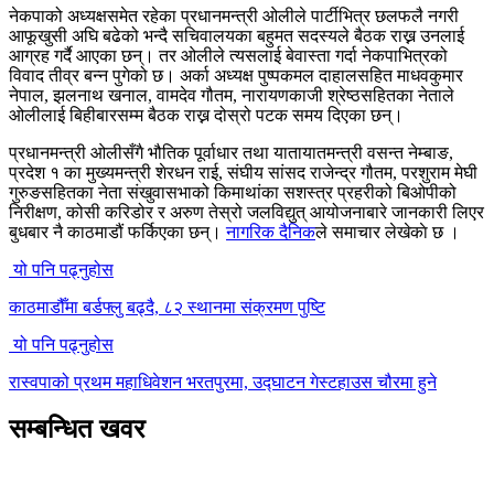
नेकपाको अध्यक्षसमेत रहेका प्रधानमन्त्री ओलीले पार्टीभित्र छलफलै नगरी
आफूखुसी अघि बढेको भन्दै सचिवालयका बहुमत सदस्यले बैठक राख्न उनलाई
आग्रह गर्दै आएका छन्। तर ओलीले त्यसलाई बेवास्ता गर्दा नेकपाभित्रको
विवाद तीव्र बन्न पुगेको छ। अर्का अध्यक्ष पुष्पकमल दाहालसहित माधवकुमार
नेपाल, झलनाथ खनाल, वामदेव गौतम, नारायणकाजी श्रेष्ठसहितका नेताले
ओलीलाई बिहीबारसम्म बैठक राख्न दोस्रो पटक समय दिएका छन्।
प्रधानमन्त्री ओलीसँगै भौतिक पूर्वाधार तथा यातायातमन्त्री वसन्त नेम्बाङ,
प्रदेश १ का मुख्यमन्त्री शेरधन राई, संघीय सांसद राजेन्द्र गौतम, परशुराम मेघी
गुरुङसहितका नेता संखुवासभाको किमाथांका सशस्त्र प्रहरीको बिओपीको
निरीक्षण, कोसी करिडोर र अरुण तेस्रो जलविद्युत् आयोजनाबारे जानकारी लिएर
बुधबार नै काठमाडौं फर्किएका छन्।
नागरिक दैनिक
ले समाचार लेखेकाे छ ।
यो पनि पढ्नुहोस
काठमाडौँमा बर्डफ्लु बढ्दै, ८२ स्थानमा संक्रमण पुष्टि
यो पनि पढ्नुहोस
रास्वपाको प्रथम महाधिवेशन भरतपुरमा, उद्घाटन गेस्टहाउस चौरमा हुने
सम्बन्धित खवर