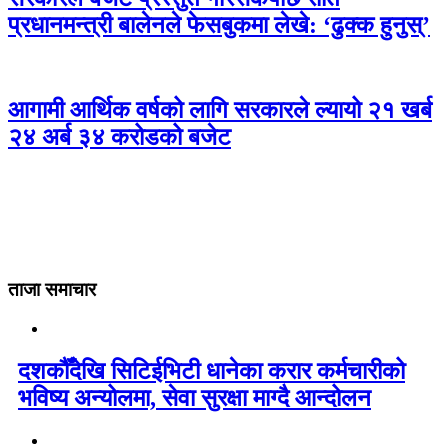
प्रधानमन्त्री बालेनले फेसबुकमा लेखे: ‘ढुक्क हुनुस्’
आगामी आर्थिक वर्षको लागि सरकारले ल्यायो २१ खर्ब
२४ अर्ब ३४ करोडको बजेट
ताजा समाचार
दशकौँदेखि सिटिईभिटी धानेका करार कर्मचारीको
भविष्य अन्योलमा, सेवा सुरक्षा माग्दै आन्दोलन