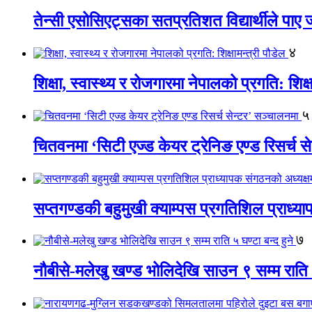
तेन्सी एसोसिएट्सका सतप्रतिशत विद्यार्थीले पा
४
शिक्षा, स्वास्थ्य र रोजगारमा नेपालको प्रगति: शिक्ष
५
चितवनमा ‘सिटी एज्ड केयर ट्रेनिङ एण्ड रिसर्च स
सप्तगण्डकी बहुमुखी क्याम्पस प्रगतिशिल प्राध्
७
नौबीसे-मलेखु खण्ड भोलिदेखि साउन ९ सम्म राति ५