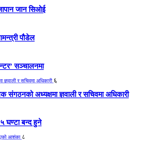
ए जापान जान सिओई
ामन्त्री पौडेल
ेन्टर’ सञ्चालनमा
६
यापक संगठनको अध्यक्षमा ज्ञवाली र सचिवमा अधिकारी
 घण्टा बन्द हुने
८