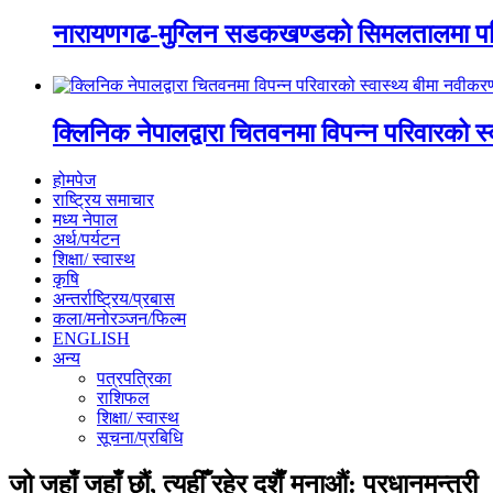
नारायणगढ-मुग्लिन सडकखण्डको सिमलतालमा पह
क्लिनिक नेपालद्वारा चितवनमा विपन्न परिवारको स
होमपेज
राष्ट्रिय समाचार
मध्य नेपाल
अर्थ/पर्यटन
शिक्षा/ स्वास्थ
कृषि
अन्तर्राष्ट्रिय/प्रबास
कला/मनोरञ्जन/फिल्म
ENGLISH
अन्य
पत्रपत्रिका
राशिफल
शिक्षा/ स्वास्थ
सूचना/प्रबिधि
जो जहाँ जहाँ छौं, त्यहीँ रहेर दशैँ मनाऔं: प्रधानमन्त्री