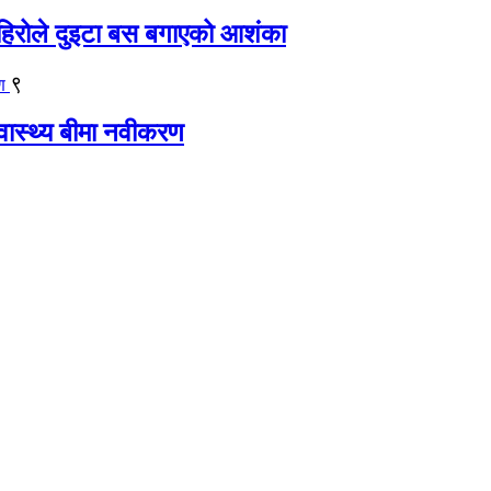
िरोले दुइटा बस बगाएको आशंका
९
्वास्थ्य बीमा नवीकरण