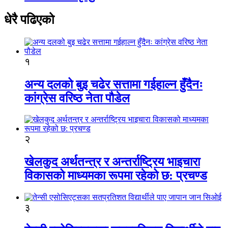
धेरै पढिएको
१
अन्य दलको बुइ चढेर सत्तामा गईहाल्न हुँदैनः
कांग्रेस वरिष्ठ नेता पौडेल
२
खेलकुद अर्थतन्त्र र अन्तर्राष्ट्रिय भाइचारा
विकासको माध्यमका रूपमा रहेको छ: प्रचण्ड
३