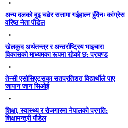
अन्य दलको बुइ चढेर सत्तामा गईहाल्न हुँदैनः कांग्रेस
वरिष्ठ नेता पौडेल
खेलकुद अर्थतन्त्र र अन्तर्राष्ट्रिय भाइचारा
विकासको माध्यमका रूपमा रहेको छ: प्रचण्ड
तेन्सी एसोसिएट्सका सतप्रतिशत विद्यार्थीले पाए
जापान जान सिओई
शिक्षा, स्वास्थ्य र रोजगारमा नेपालको प्रगति:
शिक्षामन्त्री पौडेल