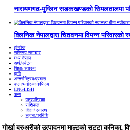
नारायणगढ-मुग्लिन सडकखण्डको सिमलतालमा पह
क्लिनिक नेपालद्वारा चितवनमा विपन्न परिवारको स
होमपेज
राष्ट्रिय समाचार
मध्य नेपाल
अर्थ/पर्यटन
शिक्षा/ स्वास्थ
कृषि
अन्तर्राष्ट्रिय/प्रबास
कला/मनोरञ्जन/फिल्म
ENGLISH
अन्य
पत्रपत्रिका
राशिफल
शिक्षा/ स्वास्थ
सूचना/प्रबिधि
गोर्खा ब्रुअरीको उत्पादनमा माल्टको सट्टा कनिका, व