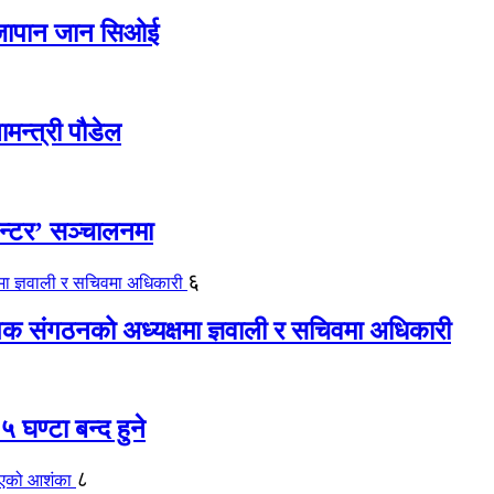
ए जापान जान सिओई
ामन्त्री पौडेल
ेन्टर’ सञ्चालनमा
६
यापक संगठनको अध्यक्षमा ज्ञवाली र सचिवमा अधिकारी
 घण्टा बन्द हुने
८