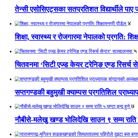
तेन्सी एसोसिएट्सका सतप्रतिशत विद्यार्थीले पा
४
शिक्षा, स्वास्थ्य र रोजगारमा नेपालको प्रगति: शिक्ष
५
चितवनमा ‘सिटी एज्ड केयर ट्रेनिङ एण्ड रिसर्च स
सप्तगण्डकी बहुमुखी क्याम्पस प्रगतिशिल प्राध्
७
नौबीसे-मलेखु खण्ड भोलिदेखि साउन ९ सम्म राति ५