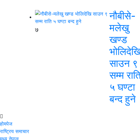
नौबीसे-
मलेखु
७
खण्ड
भोलिदेख
साउन ९
सम्म रात
५ घण्टा
बन्द हुने
होमपेज
राष्ट्रिय समाचार
मध्य नेपाल