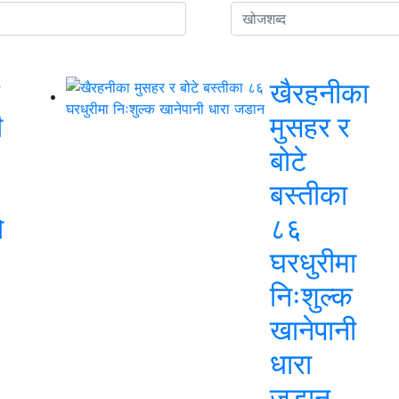
खैरहनीका
ी
मुसहर र
बोटे
बस्तीका
ो
८६
घरधुरीमा
निःशुल्क
खानेपानी
धारा
जडान