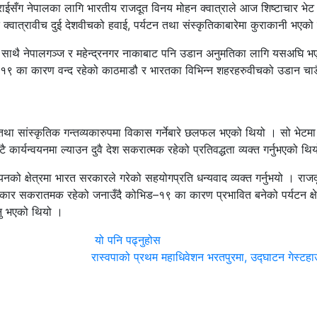
राईसँग नेपालका लागि भारतीय राजदूत विनय मोहन क्वात्राले आज शिष्टाचार भेट 
त क्वात्रावीच दुई देशवीचको हवाई, पर्यटन तथा संस्कृतिकाबारेमा कुराकानी भएक
गर्ने साथै नेपालगञ्ज र महेन्द्रनगर नाकाबाट पनि उडान अनुमतिका लागि यसअघि भ
भिड–१९ का कारण वन्द रहेको काठमाडौ र भारतका विभिन्न शहरहरुवीचको उडान चाडै स
मिक तथा सांस्कृतिक गन्तव्यकारुपमा विकास गर्नेबारे छलफल भएको थियो । सो भेटमा 
 कार्यन्वयनमा ल्याउन दुवै देश सकरात्मक रहेको प्रतिवद्धता व्यक्त गर्नुभएको थि
नको क्षेत्रमा भारत सरकारले गरेको सहयोगप्रति धन्यवाद व्यक्त गर्नुभयो । राजदू
सरकार सकरातमक रहेको जनाउँदै कोभिड–१९ का कारण प्रभावित बनेको पर्यटन क्ष
उनु भएको थियो ।
यो पनि पढ्नुहोस
रास्वपाको प्रथम महाधिवेशन भरतपुरमा, उद्घाटन गेस्टहा