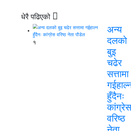
धेरै पढिएको
अन्य
दलको
१
बुइ
चढेर
सत्तामा
गईहाल्
हुँदैनः
कांग्रे
वरिष्ठ
नेता