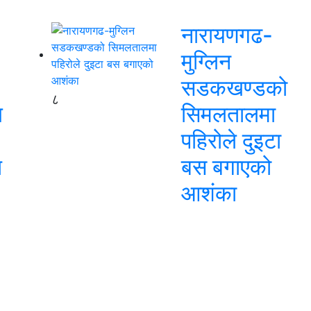
नारायणगढ-
मुग्लिन
सडकखण्डको
८
ि
सिमलतालमा
पहिरोले दुइटा
ि
बस बगाएको
आशंका