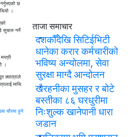
गर्नुभएको छ
ो थियो ।
एको
ताजा समाचार
ुचारु गर्ने
दशकौँदेखि सिटिईभिटी
धानेका करार कर्मचारीको
मन्त्री
भविष्य अन्योलमा, सेवा
यो ।
सुरक्षा माग्दै आन्दोलन
त क्वात्राले
ेत्रलाई माथि
खैरहनीका मुसहर र बोटे
बस्तीका ८६ घरधुरीमा
निःशुल्क खानेपानी धारा
उस चौरमा हुने
जडान