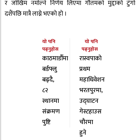
र जोखिम नमोल्ने निर्णय लिएमा गौतमको मुद्दाको टुंगो
दशैंपछि मात्रै लाग्ने भएको हो ।
यो पनि
यो पनि
पढ्नुहोस
पढ्नुहोस
काठमाडौँमा
रास्वपाको
बर्डफ्लु
प्रथम
बढ्दै,
महाधिवेशन
८२
भरतपुरमा,
स्थानमा
उद्घाटन
संक्रमण
गेस्टहाउस
पुष्टि
चौरमा
हुने