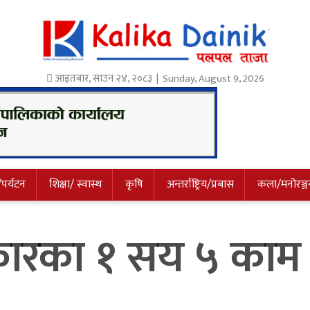
आइतबार
,
साउन
२४
,
२०८३
| Sunday, August 9, 2026
/पर्यटन
शिक्षा/ स्वास्थ
कृषि
अन्तर्राष्ट्रिय/प्रबास
कला/मनोरञ्ज
कारका १ सय ५ काम