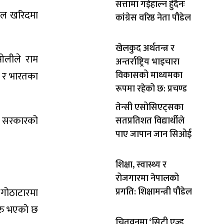
सत्तामा गईहाल्न हुँदैनः
 मल खरिदमा
कांग्रेस वरिष्ठ नेता पौडेल
खेलकुद अर्थतन्त्र र
ओलीले राम
अन्तर्राष्ट्रिय भाइचारा
विकासको माध्यमका
ल र भारतका
रूपमा रहेको छ: प्रचण्ड
तेन्सी एसोसिएट्सका
गा सरकारको
सतप्रतिशत विद्यार्थीले
पाए जापान जान सिओई
शिक्षा, स्वास्थ्य र
रोजगारमा नेपालको
 गोठाटारमा
प्रगति: शिक्षामन्त्री पौडेल
सुरु भएको छ
चितवनमा ‘सिटी एज्ड