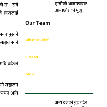
हात्तीको आक्रमणबाट
को छ । सबै
आमाछोराको मृत्यु
े त्यसलाई
Our Team
। जनकपुरको
Shishir Simkhada
Editor-in-Chief
 सञ्चालनको
_________
Akash Banjara
Director
 अघि बढेको
_________
Ramesh Regmi
Editor
धेरैले पढेको
नी सञ्चालन
अध्ययन अघि
अन्य दलको बुइ चढेर