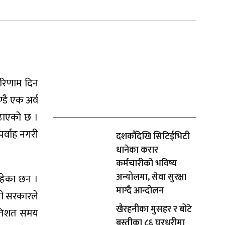
परिणाम दिन
ताजा समाचार
्डै एक अर्व
बढाएको छ ।
र्वाह नगरी
दशकौँदेखि सिटिईभिटी
धानेका करार
कर्मचारीको भविष्य
अन्योलमा, सेवा सुरक्षा
रहेका छन ।
माग्दै आन्दोलन
ओली सरकारले
खैरहनीका मुसहर र बोटे
रतिशत समय
बस्तीका ८६ घरधुरीमा