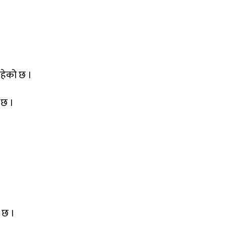
रहेको छ ।
 छ ।
 छ ।