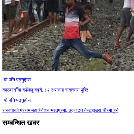
यो पनि पढ्नुहोस
काठमाडौँमा बर्डफ्लु बढ्दै, ८२ स्थानमा संक्रमण पुष्टि
यो पनि पढ्नुहोस
रास्वपाको प्रथम महाधिवेशन भरतपुरमा, उद्घाटन गेस्टहाउस चौरमा हुने
सम्बन्धित खवर