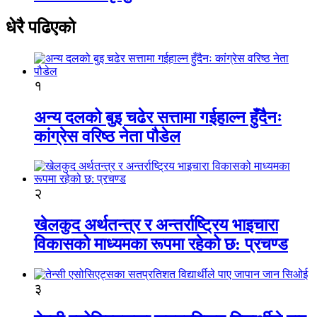
धेरै पढिएको
१
अन्य दलको बुइ चढेर सत्तामा गईहाल्न हुँदैनः
कांग्रेस वरिष्ठ नेता पौडेल
२
खेलकुद अर्थतन्त्र र अन्तर्राष्ट्रिय भाइचारा
विकासको माध्यमका रूपमा रहेको छ: प्रचण्ड
३