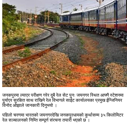
जनकपुरमा ल्याएर परीक्षण गरेर दुबै रेल सेट पुनः जयनगर स्थित आफ्नै स्टेशनमा
पुर्याएर सुरक्षित साथ राखिने रेल विभागले साईट कार्यालयका प्रमुख ईन्जिनियर
विनोद ओझाले जानकारी दिनुभयो ।
पहिलो चरणमा भारतको जयनगरदेखि जनकपुरधामको कुर्थासम्म ३५ किलोमिटर
रेल सञ्चालनको निम्ति सम्पूर्ण संरचना तयारी भएको छ ।