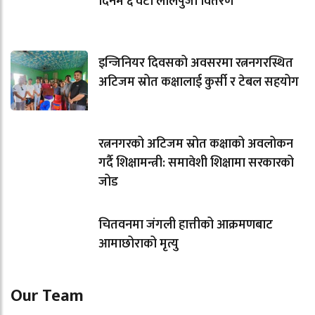
दिनमै ६ वटा लालपुर्जा वितरण
इन्जिनियर दिवसको अवसरमा रत्ननगरस्थित
अटिजम स्रोत कक्षालाई कुर्सी र टेबल सहयोग
रत्ननगरको अटिजम स्रोत कक्षाको अवलोकन
गर्दै शिक्षामन्त्री: समावेशी शिक्षामा सरकारको
जोड
चितवनमा जंगली हात्तीको आक्रमणबाट
आमाछोराको मृत्यु
Our Team