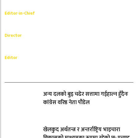
Shishir Simkhada
Editor-in-Chief
_________
Akash Banjara
Director
_________
Ramesh Regmi
Editor
धेरैले पढेको
अन्य दलको बुइ चढेर सत्तामा गईहाल्न हुँदैनः
कांग्रेस वरिष्ठ नेता पौडेल
खेलकुद अर्थतन्त्र र अन्तर्राष्ट्रिय भाइचारा
विकासको माध्यमका रूपमा रहेको छ: प्रचण्ड