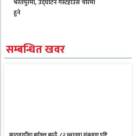
भरतपुरमा, उद्घाटन गेस्टहाउस चौरमा
हुने
सम्बन्धित खवर
काठमाडौँमा बर्डफ्लु बढ्दै, ८२ स्थानमा संक्रमण पुष्टि