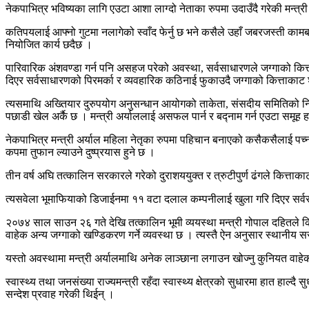
नेकपाभित्र भविष्यका लागि एउटा आशा लाग्दो नेताका रुपमा उदाउँदै गरेकी मन्त्री
कतिपयलाई आफ्नो गुटमा नलागेको स्वाँद फेर्नु छ भने कसैले उहाँ जबरजस्ती कामबा
नियोजित कार्य छदैछ ।
पारिवारिक अंशवण्डा गर्न पनि असहज परेको अवस्था, सर्वसाधारणले जग्गाको कित्ता
दिएर सर्वसाधारणको पिरमर्का र व्यवहारिक कठिनाई फुकाउदै जग्गाको कित्ताकाट शर्
त्यसमाथि अख्तियार दुरुपयोग अनुसन्धान आयोगको ताकेता, संसदीय समितिको निर्
पछाडी खेल अर्कै छ । मन्त्री अर्याललाई असफल पार्न र बद्नाम गर्न एउटा समूह 
नेकपाभित्र मन्त्री अर्याल महिला नेतृका रुपमा पहिचान बनाएको कसैकसैलाई पच
कपमा तुफान ल्याउने दुष्प्रयास हुने छ ।
तीन वर्ष अघि तत्कालिन सरकारले गरेको दुराशययुक्त र त्रुटीपुर्ण ढंगले कित्ताक
त्यसवेला भूमाफियाको डिजाईनमा ११ वटा दलाल कम्पनीलाई खुला गरि दिएर सर्वसा
२०७४ साल साउन २६ गते देखि तत्कालिन भूमी व्ययस्था मन्त्री गोपाल दहितले 
वाहेक अन्य जग्गाको खण्डिकरण गर्ने व्यवस्था छ । त्यस्तै ऐन अनुसार स्थानीय स
यस्तो अवस्थामा मन्त्री अर्यालमाथि अनेक लाञ्छाना लगाउन खोज्नु कुनियत वाहेक 
स्वास्थ्य तथा जनसंख्या राज्यमन्त्री रहँदा स्वास्थ्य क्षेत्रको सुधारमा हात ह
सन्देश प्रवाह गरेकी थिईन् ।