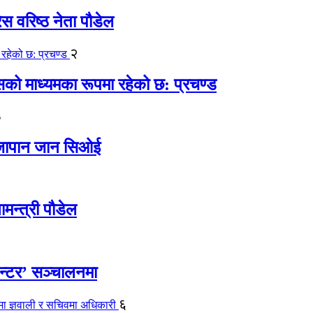
ेस वरिष्ठ नेता पौडेल
२
कासको माध्यमका रूपमा रहेको छ: प्रचण्ड
३
ए जापान जान सिओई
ामन्त्री पौडेल
ेन्टर’ सञ्चालनमा
६