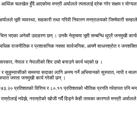
 आर्थिक चलखेल हुँदै आएकोमा मन्त्री अर्यालले त्यसलाई व्रेक गरेर सक्षम र योग्यला
 अर्यालले भूमी व्यवस्था, सहकारी तथा गरिवी निवारण मन्त्रालयको जिम्मेवारी सम्हा
त्त भएका अनेकौ उदाहरण छन् । उनकै नेतृत्वमा भूमी सम्बन्धि थुप्रै जनमुखी कार
ो अद्यावधिक राजनीतिक र प्रशासनिक नक्सा सार्वजनिक, आफ्नै साधनश्रोत र जनश
ै सरकार, नेपाल र नेपालीको शिर उचो बनाउने कार्य भएको छ ।
ाउने र सुकुम्वासीको समस्या सदाका लागि अन्त्य गर्ने अभियानको सुरुवात, नापी र 
ुरुवात जस्ता जनमुखी कार्य गरेकी छन् ।
यले ७३.२० प्रतिशतको वित्तिय र ८०.११ प्रतिशतको भौतिक प्रगति गरेवापत पनि मन्त्र
र राम्रोलाई नदेख्ने, नराम्रोको खोजी गर्दै हिड्ने केही तत्वका कारणले मन्त्री अर्