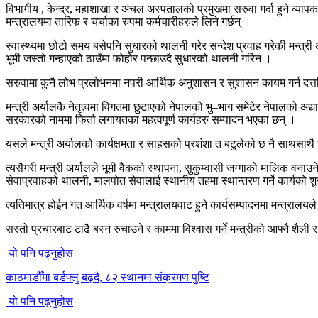
विभागीय , केन्द्र, महाशाखा र अंचल अस्पतालको प्रमुखमा सरुवा गर्दा हुने व्यापक
मन्त्रालयमा तारिफ र चर्चाका रुपमा कर्मचारीहरुले लिने गर्छन् ।
स्वास्थ्यमा छोटो समय बसेपनि सुधारको थालनी गरेर सन्देश प्रवाह गरेकी मन्त्री
भूमी जस्तो गन्हाएको ठाउँमा फोहोर पन्छाउदै सुधारको थालनी गरिन ।
सरुवामा कुनै लोभ प्रलोभनमा नपरी आर्थिक अनुशासन र सुशासन कायम गर्न दत्तचि
मन्त्री अर्यालकै नेतृत्वमा विगतमा छुटाएको नेपालको भु–भाग समेटेर नेपालक
सरकारको नाममा फिर्ता लगायतका महत्वपूर्ण कार्यहरु सम्पादन भएका छन् ।
यसले मन्त्री अर्यालको कार्यक्षमता र साहसको प्रशंशा त बटुलेको छ नै साथसाथ
त्यसैगरी मन्त्री अर्यालले भूमी वैंकको स्थापना, सुकुम्वासी जग्गाको मालिक वन
सेवाप्रवाहको थालनी, मालपोत सेवालाई स्थानीय तहमा स्थान्तरण गर्ने कार्यको श
त्यतिमात्र होईन गत आर्थिक वर्षमा मन्त्रालयवाट हुने कार्यसम्पादनमा मन्त्राल
सस्तो प्रचारबाट टाढै बस्न रुचाउने र काममा विश्वास गर्ने मन्त्रीको आफ्नै शैली 
यो पनि पढ्नुहोस
काठमाडौँमा बर्डफ्लु बढ्दै, ८२ स्थानमा संक्रमण पुष्टि
यो पनि पढ्नुहोस