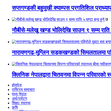
सप्तगण्डकी बहुमुखी क्याम्पस प्रगतिशिल प्राध्
७
नौबीसे-मलेखु खण्ड भोलिदेखि साउन ९ सम्म राति ५
नारायणगढ-मुग्लिन सडकखण्डको सिमलतालमा पह
क्लिनिक नेपालद्वारा चितवनमा विपन्न परिवारको स
होमपेज
राष्ट्रिय समाचार
मध्य नेपाल
अर्थ/पर्यटन
शिक्षा/ स्वास्थ
कृषि