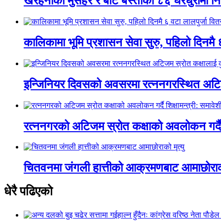
खैरहनीका मुसहर र बोटे बस्तीका ८६ घरधुरीमा नि
कालिकामा भूमि प्रशासन सेवा सुरु, पहिलो दिनमै 
इन्जिनियर दिवसको अवसरमा रत्ननगरस्थित अटिजम
रत्ननगरको अटिजम स्रोत कक्षाको अवलोकन गर्दै श
चितवनमा जंगली हात्तीको आक्रमणबाट आमाछोराको 
धेरै पढिएको