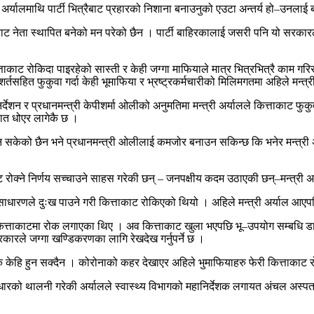
 अर्यालमाथि पार्टी भित्रैबाट प्रहारको निशाना बनाउनुको एउटा अन्तर्य हो–उनलाई 
ट नेता स्थापित बनेको मन परेको छैन । पार्टी बाहिरकालाई जसरी पनि यो सरकारलाई ब
काट रोकिदा पाइरहेको सास्ती र केही जग्गा माफियाले मात्र भित्रभित्रै काम गरिर
तसहित फुकुवा गर्दा केही भूमाफिया र भ्रष्ट्रकर्मचारीको मिलिमगतमा अहिले मन्त्री
देशन र प्रधानमन्त्री केपीशर्मा ओलीको अनुमतिमा मन्त्री अर्यालले कित्ताकाट
हात धोएर लागेकै छ ।
्न सकेको छैन भने प्रधानमन्त्री ओलीलाई कमजोर बनाउन सकिन्छ कि भनेर मन्त्री 
ाट रोक्ने निर्णय सच्चाउने साहस गरेकी छन् – जनपक्षीय कदम उठाएकी छन्–मन्त्री अ
धारणले दुःख पाउने गरी कित्ताकाट रोकिएको थियो । अहिले मन्त्री अर्याल आएपछ
कित्ताकाटमा रोक लगाएका थिए । अव कित्ताकाट खुला भएपछि भू–उपयोग सम्बधि डाट
रकारले जग्गा खण्डिकरणका लागि रेखदेख गर्नुपर्ने छ ।
केहि हुन सक्दैन । कोरोनाको कहर देखाएर अहिले भुमाफियाहरु फेरी कित्ताकाट रोके
ाल्दै सुधारको थालनी गरेकी अर्यालले स्वास्थ्य विभागको महानिर्देशक लगायत अंचल अ