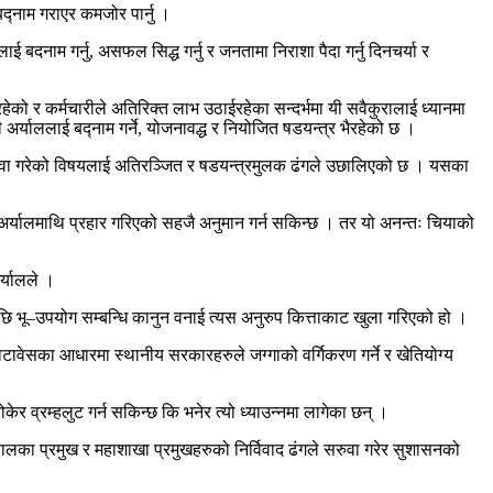
बद्नाम गराएर कमजोर पार्नु ।
दनाम गर्नु, असफल सिद्ध गर्नु र जनतामा निराशा पैदा गर्नु दिनचर्या र
हेको र कर्मचारीले अतिरिक्त लाभ उठाईरहेका सन्दर्भमा यी सवैकुरालाई ध्यानमा
 अर्याललाई बद्नाम गर्ने, योजनावद्ध र नियोजित षडयन्त्र भैरहेको छ ।
 फुकुवा गरेको विषयलाई अतिरञ्जित र षडयन्त्रमुलक ढंगले उछालिएको छ । यसका
अर्यालमाथि प्रहार गरिएको सहजै अनुमान गर्न सकिन्छ । तर यो अनन्तः चियाको
र्यालले ।
ि भू–उपयोग सम्बन्धि कानुन वनाई त्यस अनुरुप कित्ताकाट खुला गरिएको हो ।
ावेसका आधारमा स्थानीय सरकारहरुले जग्गाको वर्गिकरण गर्ने र खेतियोग्य
र व्रम्हलुट गर्न सकिन्छ कि भनेर त्यो ध्याउन्नमा लागेका छन् ।
स्पतालका प्रमुख र महाशाखा प्रमुखहरुको निर्विवाद ढंगले सरुवा गरेर सुशासनको