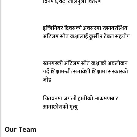
दिनमै ६ वटा लालपुर्जा वितरण
इन्जिनियर दिवसको अवसरमा रत्ननगरस्थित
अटिजम स्रोत कक्षालाई कुर्सी र टेबल सहयोग
रत्ननगरको अटिजम स्रोत कक्षाको अवलोकन
गर्दै शिक्षामन्त्री: समावेशी शिक्षामा सरकारको
जोड
चितवनमा जंगली हात्तीको आक्रमणबाट
आमाछोराको मृत्यु
Our Team