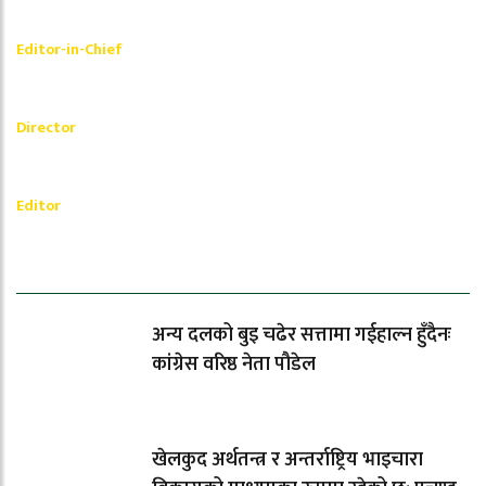
Shishir Simkhada
Editor-in-Chief
_________
Akash Banjara
Director
_________
Ramesh Regmi
Editor
धेरैले पढेको
अन्य दलको बुइ चढेर सत्तामा गईहाल्न हुँदैनः
कांग्रेस वरिष्ठ नेता पौडेल
खेलकुद अर्थतन्त्र र अन्तर्राष्ट्रिय भाइचारा