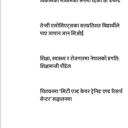
विकासको माध्यमका रूपमा रहेको छ: प्रचण्ड
तेन्सी एसोसिएट्सका सतप्रतिशत विद्यार्थीले
पाए जापान जान सिओई
शिक्षा, स्वास्थ्य र रोजगारमा नेपालको प्रगति:
शिक्षामन्त्री पौडेल
चितवनमा ‘सिटी एज्ड केयर ट्रेनिङ एण्ड रिसर्च
सेन्टर’ सञ्चालनमा