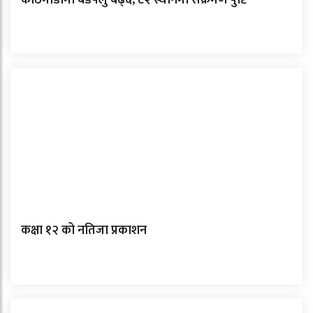
काठमाडौँमा बर्डफ्लु बढ्दै, ८२ स्थानमा संक्रमण पुष्टि
कक्षा १२ को नतिजा प्रकाशन