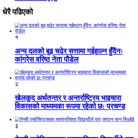
धेरै पढिएको
१
अन्य दलको बुइ चढेर सत्तामा गईहाल्न हुँदैनः
कांग्रेस वरिष्ठ नेता पौडेल
२
खेलकुद अर्थतन्त्र र अन्तर्राष्ट्रिय भाइचारा
विकासको माध्यमका रूपमा रहेको छ: प्रचण्ड
३