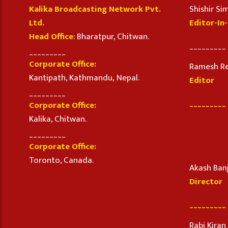
Kalika Broadcasting Network Pvt.
Shishir S
Ltd.
Editor-In
Head Office
: Bharatpur, Chitwan.
_________
_________
Corporate Office:
Ramesh R
Kantipath, Kathmandu, Nepal.
Editor
_________
_________
Corporate Office:
Kalika, Chitwan.
_________
Corporate Office:
Toronto, Canada.
Akash Ban
Director
_________
Rabi Kira