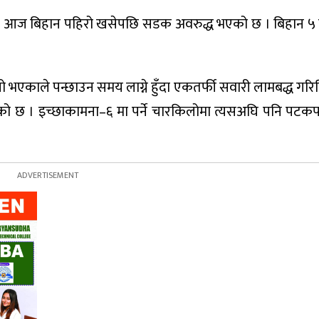
आज बिहान पहिरो खसेपछि सडक अवरुद्ध भएको छ । बिहान ५ ब
ो भएकाले पन्छाउन समय लाग्ने हुँदा एकतर्फी सवारी लामबद्ध गरि
इरहेको छ । इच्छाकामना–६ मा पर्ने चारकिलोमा त्यसअघि पनि पट