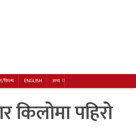
न/फिल्म
ENGLISH
अन्य
र किलोमा पहिरो