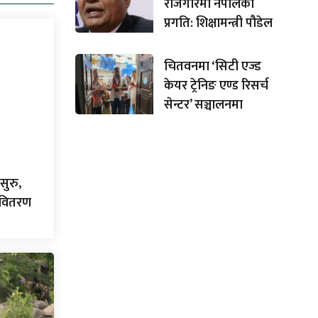
रोजगारमा नेपालको
प्रगति: शिक्षामन्त्री पौडेल
चितवनमा ‘सिटी एज्ड
केयर ट्रेनिङ एण्ड रिसर्च
सेन्टर’ सञ्चालनमा
सुरु,
ा वितरण