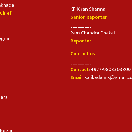
_________
imkhada
KP Kiran Sharma
-Chief
Senior Reporter
_________
Ram Chandra Dhakal
egmi
Reporter
Contact us
_________
Contact
: +977-9803303809
Email
: kalikadainik@gmail.
jara
n Regmi