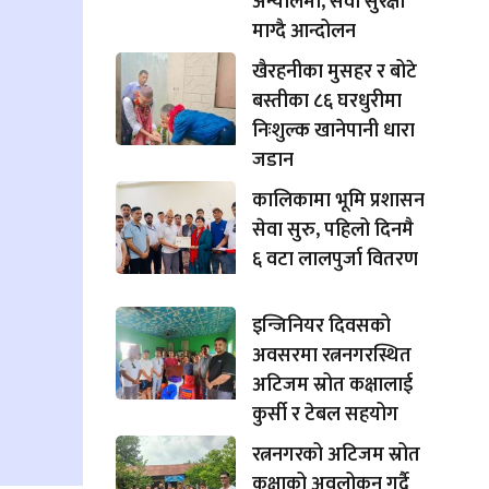
अन्योलमा, सेवा सुरक्षा
माग्दै आन्दोलन
खैरहनीका मुसहर र बोटे
बस्तीका ८६ घरधुरीमा
निःशुल्क खानेपानी धारा
जडान
कालिकामा भूमि प्रशासन
सेवा सुरु, पहिलो दिनमै
६ वटा लालपुर्जा वितरण
इन्जिनियर दिवसको
अवसरमा रत्ननगरस्थित
अटिजम स्रोत कक्षालाई
कुर्सी र टेबल सहयोग
रत्ननगरको अटिजम स्रोत
कक्षाको अवलोकन गर्दै