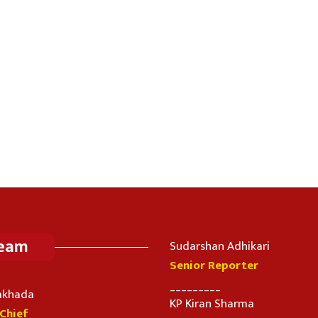
Team
Sudarshan Adhikari
Senior Reporter
_________
imkhada
KP Kiran Sharma
-Chief