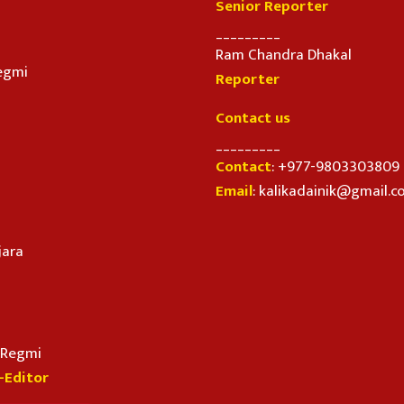
Senior Reporter
_________
Ram Chandra Dhakal
egmi
Reporter
Contact us
_________
Contact
: +977-9803303809
Email
: kalikadainik@gmail.
jara
n Regmi
-Editor