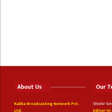
About Us
Our 
Kalika Broadcasting Network Pvt.
Shishir S
Ltd.
Editor-In