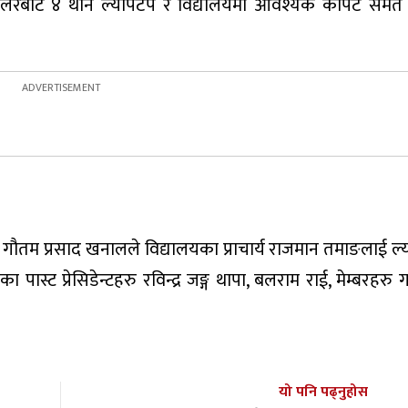
की डलरबाट ४ थान ल्यापटप र विद्यालयमा आवश्यक कार्पेट समे
ट गौतम प्रसाद खनालले विद्यालयका प्राचार्य राजमान तमाङलाई ल
पास्ट प्रेसिडेन्टहरु रविन्द्र जङ्ग थापा, बलराम राई, मेम्बरहरु 
यो पनि पढ्नुहोस