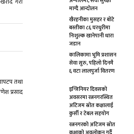
अन्योलमा, सेवा सुरक्षा
त खरीद गरी
माग्दै आन्दोलन
खैरहनीका मुसहर र बोटे
बस्तीका ८६ घरधुरीमा
निःशुल्क खानेपानी धारा
जडान
कालिकामा भूमि प्रशासन
सेवा सुरु, पहिलो दिनमै
६ वटा लालपुर्जा वितरण
्यापटप तथा
इन्जिनियर दिवसको
गणेश प्रसाद
अवसरमा रत्ननगरस्थित
अटिजम स्रोत कक्षालाई
कुर्सी र टेबल सहयोग
रत्ननगरको अटिजम स्रोत
कक्षाको अवलोकन गर्दै