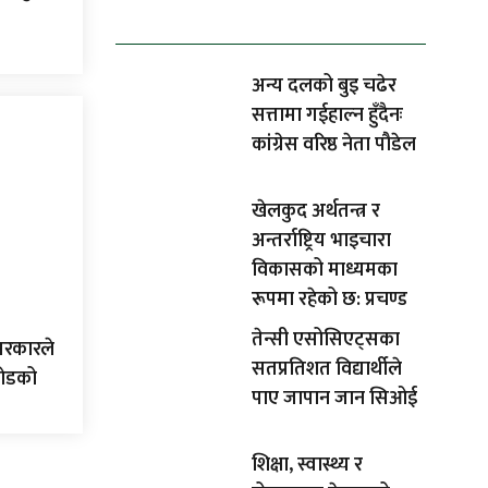
धेरैले पढेको
अन्य दलको बुइ चढेर
सत्तामा गईहाल्न हुँदैनः
कांग्रेस वरिष्ठ नेता पौडेल
खेलकुद अर्थतन्त्र र
अन्तर्राष्ट्रिय भाइचारा
विकासको माध्यमका
रूपमा रहेको छ: प्रचण्ड
तेन्सी एसोसिएट्सका
सरकारले
सतप्रतिशत विद्यार्थीले
रोडको
पाए जापान जान सिओई
शिक्षा, स्वास्थ्य र