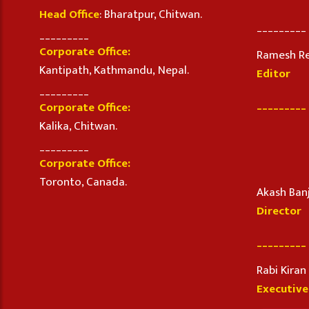
Head Office
: Bharatpur, Chitwan.
_________
_________
Corporate Office:
Ramesh R
Kantipath, Kathmandu, Nepal.
Editor
_________
_________
Corporate Office:
Kalika, Chitwan.
_________
Corporate Office:
Toronto, Canada.
Akash Ban
Director
_________
Rabi Kira
Executive