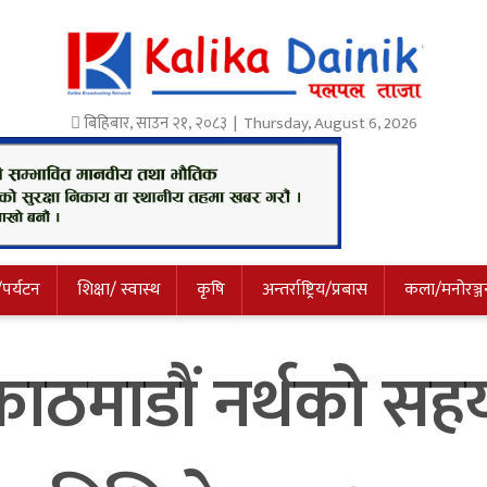
बिहिबार
,
साउन
२१
,
२०८३
| Thursday, August 6, 2026
/पर्यटन
शिक्षा/ स्वास्थ
कृषि
अन्तर्राष्ट्रिय/प्रबास
कला/मनोरञ्ज
ाठमाडौं नर्थको सहय