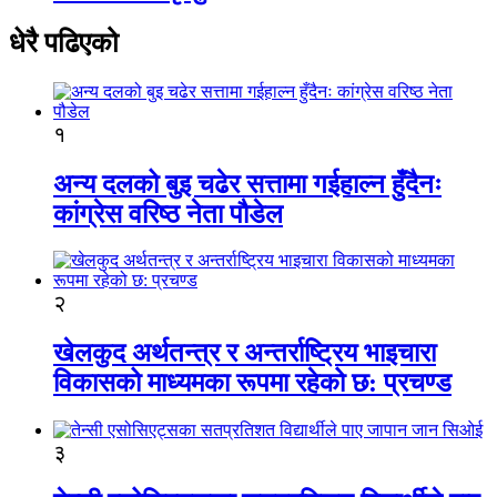
धेरै पढिएको
१
अन्य दलको बुइ चढेर सत्तामा गईहाल्न हुँदैनः
कांग्रेस वरिष्ठ नेता पौडेल
२
खेलकुद अर्थतन्त्र र अन्तर्राष्ट्रिय भाइचारा
विकासको माध्यमका रूपमा रहेको छ: प्रचण्ड
३