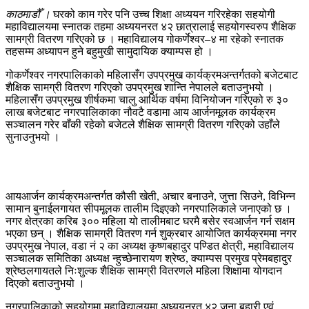
काठमाडौँ ।
घरको काम गरेर पनि उच्च शिक्षा अध्ययन गरिरहेका सहयोगी
महाविद्यालयमा स्नातक तहमा अध्ययनरत ४२ छात्रालाई सहयोगस्वरुप शैक्षिक
सामग्री वितरण गरिएको छ । महाविद्यालय गोकर्णेश्वर–४ मा रहेको स्नातक
तहसम्म अध्यापन हुने बहुमुखी सामुदायिक क्याम्पस हो ।
गोकर्णेश्वर नगरपालिकाको महिलासँग उपप्रमुख कार्यक्रमअन्तर्गतको बजेटबाट
शैक्षिक सामग्री वितरण गरिएको उपप्रमुख शान्ति नेपालले बताउनुभयो ।
महिलासँग उपप्रमुख शीर्षकमा चालु आर्थिक वर्षमा विनियोजन गरिएको रु ३०
लाख बजेटबाट नगरपालिकाका नौवटै वडामा आय आर्जनमूलक कार्यक्रम
सञ्चालन गरेर बाँकी रहेको बजेटले शैक्षिक सामग्री वितरण गरिएको उहाँले
सुनाउनुभयो ।
आयआर्जन कार्यक्रमअन्तर्गत कौसी खेती, अचार बनाउने, जुत्ता सिउने, विभिन्न
सामान बुनाईलगायत सीपमूलक तालीम दिइएको नगरपालिकाले जनाएको छ ।
नगर क्षेत्रका करिब ३०० महिला यो तालीमबाट घरमै बसेर स्वआर्जन गर्न सक्षम
भएका छन् । शैक्षिक सामग्री वितरण गर्न शुक्रबार आयोजित कार्यक्रममा नगर
उपप्रमुख नेपाल, वडा नं २ का अध्यक्ष कृष्णबहादुर पण्डित क्षेत्री, महाविद्यालय
सञ्चालक समितिका अध्यक्ष न्हुच्छेनारायण श्रेष्ठ, क्याम्पस प्रमुख प्रेमबहादुर
श्रेष्ठलगायतले निःशुल्क शैक्षिक सामग्री वितरणले महिला शिक्षामा योगदान
दिएको बताउनुभयो ।
नगरपालिकाको सहयोगमा महाविद्यालयमा अध्ययनरत ४२ जना बुहारी एवं