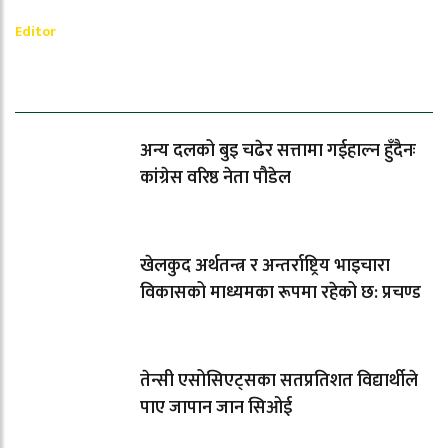
Ramesh Regmi
Editor
धेरैले पढेको
अन्य दलको बुइ चढेर सत्तामा गईहाल्न हुँदैनः
कांग्रेस वरिष्ठ नेता पौडेल
खेलकुद अर्थतन्त्र र अन्तर्राष्ट्रिय भाइचारा
विकासको माध्यमका रूपमा रहेको छ: प्रचण्ड
तेन्सी एसोसिएट्सका सतप्रतिशत विद्यार्थीले
पाए जापान जान सिओई