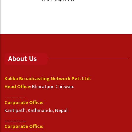
About Us
Kalika Broadcasting Network Pvt. Ltd.
Head Office
: Bharatpur, Chitwan.
_________
Corporate Office:
Kantipath, Kathmandu, Nepal.
_________
Corporate Office: