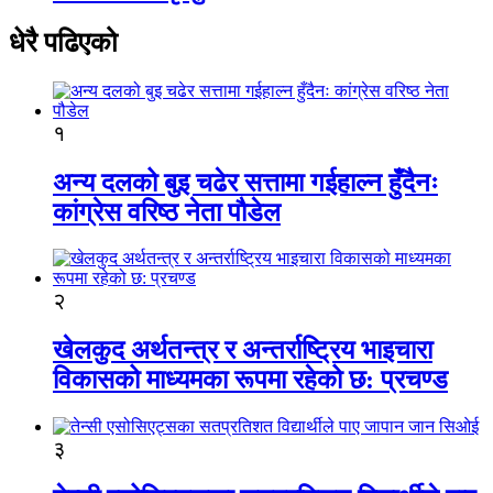
धेरै पढिएको
१
अन्य दलको बुइ चढेर सत्तामा गईहाल्न हुँदैनः
कांग्रेस वरिष्ठ नेता पौडेल
२
खेलकुद अर्थतन्त्र र अन्तर्राष्ट्रिय भाइचारा
विकासको माध्यमका रूपमा रहेको छ: प्रचण्ड
३