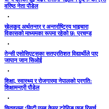
वरिष्ठ नेता पौडेल
खेलकुद अर्थतन्त्र र अन्तर्राष्ट्रिय भाइचारा
विकासको माध्यमका रूपमा रहेको छ: प्रचण्ड
तेन्सी एसोसिएट्सका सतप्रतिशत विद्यार्थीले पाए
जापान जान सिओई
शिक्षा, स्वास्थ्य र रोजगारमा नेपालको प्रगति:
शिक्षामन्त्री पौडेल
चितवनमा ‘सिटी एज्ड केयर ट्रेनिङ एण्ड रिसर्च