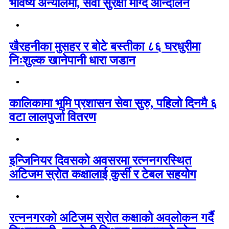
भविष्य अन्योलमा, सेवा सुरक्षा माग्दै आन्दोलन
खैरहनीका मुसहर र बोटे बस्तीका ८६ घरधुरीमा
निःशुल्क खानेपानी धारा जडान
कालिकामा भूमि प्रशासन सेवा सुरु, पहिलो दिनमै ६
वटा लालपुर्जा वितरण
इन्जिनियर दिवसको अवसरमा रत्ननगरस्थित
अटिजम स्रोत कक्षालाई कुर्सी र टेबल सहयोग
रत्ननगरको अटिजम स्रोत कक्षाको अवलोकन गर्दै