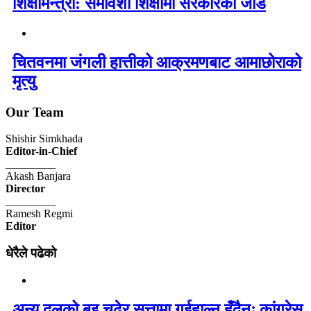
शिक्षामन्त्री: समावेशी शिक्षामा सरकारको जोड
चितवनमा जंगली हात्तीको आक्रमणबाट आमाछोराको
मृत्यु
Our Team
Shishir Simkhada
Editor-in-Chief
_________
Akash Banjara
Director
_________
Ramesh Regmi
Editor
धेरैले पढेको
अन्य दलको बुइ चढेर सत्तामा गईहाल्न हुँदैनः कांग्रेस