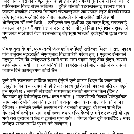
थिएन कि नक्साको सम्पूर्ण कुरा के हो ? तर हर समयमा कुनै तयारी बिना चीन र
पाकिस्तान बिरुद्द बोल्न सकिन्छ । दुवैले चीनको षडयन्त्रलाई प्रकाश पारे र
जनरल बख्शीले भारतका विगतका सरकारहरूले जवारलाल नेहरु विश्वविद्यालय
(जेएनयू) बाट माओवादीहरू नेपाल पठाएको नतिजा अहिले अहिले हामी
भोगिरहेका छौं भन्ने थियो । उनीहरुले यस पृथ्वीको एक मात्र हिन्दू राष्ट्रलाई
बचाउन आग्रह गर्दै आफ्नो ज्ञान प्रकट गरे । दोस्रो विद्वान प्रेमशंकर शुक्लाले
नेपालका माओवादी नेता प्रचण्डलाई जेएनयूमा भारतले हुर्काएकोमा दुःख व्यक्त
गरे ।
रोचक कुरा के भने, प्रचण्डको जेएनयूसँग कहिल्लै सरोकार थिएन । तर, अवश्य
पनि बाबुराम भट्टराईले जेएनयूबाट विद्यावारिधी गरेका हुन् । एङ्कर रोमानाले
महसुस गरिन् कि उनीहरूलाई लामो समय सम्म पर्दामा राख्नु ठीक होइन, त्यसैले
बहस समाप्त भयो । कारण भनियो कि कांग्रेसको तर्फबाट तपाईको आरोपको
जवाफ दिने कार्यक्रममा कोही छैन ।
कुनै पनि च्यानलमा तार्किक रूपमा हेर्नुपर्ने कुनै कारण थिएन कि कालापानी,
लिपुलेक विवाद वास्तवमा के हो ? जसकारण दुई देशको अवस्था यति तनावपूर्ण
हुन गएको छ ? समयमै संवादको माध्यमबाट यसको समाधान किन हुँदैन ?
नेपालका दुई छिमेकीहरू छन्–भारत र चीन । भारतसँगको विशाल सांस्कृतिक,
सामाजिक र भौगोलिक निकटताको बावजूद आज किन नेपाल चीनको नजिक
देखिन्छ ? भन्नेबारे कसैले छलफल गरे ? यसको बाबजुद, यो मान्न थाले कि
नेपालले चीनको इशारामा नयाँ नक्शा तयार गरिसकेको छ भने तर कसरी यो सब
भयो यस कुराको न छेउ न टुप्पोमा पुग्न सके । नेपाल किन दुरी बनाउँदैछ ? भनेर
उनीहरु सरकारमाथि प्रश्न गर्न सक्दैनन् ।
भारतले कालापानी र चीनले लिपुलेकमा दावा पेश गर्दै आएका छन् । यो कुरा