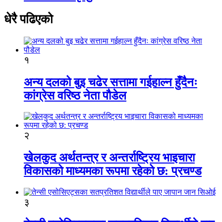
धेरै पढिएको
१
अन्य दलको बुइ चढेर सत्तामा गईहाल्न हुँदैनः
कांग्रेस वरिष्ठ नेता पौडेल
२
खेलकुद अर्थतन्त्र र अन्तर्राष्ट्रिय भाइचारा
विकासको माध्यमका रूपमा रहेको छ: प्रचण्ड
३