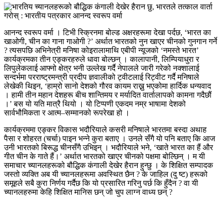
आनन्द स्वरूप वर्मा । टिभी स्क्रिनमा बोल्ड अक्षरहरूमा देखा पर्दछ, ‘भारत का
खाओगी, चीन का गाना गाओगी ?’ अर्थात भारतको नुन खाएर चीनको गुनगान गर्ने
? त्यसपछि अभिनेत्री मनिषा कोइरालामाथि एबीपी न्यूजको ‘नमस्ते भारत’
कार्यक्रमका तीन एङ्करहरुले धावा बोल्छन् । कालापानी, लिम्पियाधुरा र
लिपुलेकलाई आफ्नो क्षेत्र भनी उल्लेख गर्दै नेपालले जारी गरेको नक्शालाई
सन्दर्भमा परराष्ट्रमन्त्री प्रदीप ज्ञवालीको ट्वीटलाई रिट्वीट गर्दै मनिषाले
लेखेकी थिइन, ‘हाम्रो सानो देशको गौरव कायम राख्नु भएकोमा हार्दिक धन्यवाद
। हामी तीन महान देशहरू बीच शान्तिमय र मर्यादित वार्तालापको कामना गदैछौं
।’ बस यो यति मात्रै थियो । यो टिप्पणी एकदम नम्र भाषामा देशको
सार्वभौमिकता र आत्म–सम्मानको रूपरेखा हो ।
कार्यक्रममा एङ्कर विकास भदौरियाले कसरी मनिषाले भारतमा बस्दा अथाह
पैसा र शोहरत (चर्चा) पाइन भन्ने कुरा बताए । उनले सँगै यो पनि बताए कि आज
उनी भारतको बिरूद्ध चीनसँगै उभिइन् । भदौरियाले भने, ‘खाते भारत का हैं और
गीत चीन के गाते हैं।’ अर्थात भारतको खाएर चीनको पक्षमा बोल्छिन् । म यी
समाचार च्यानलहरूको बौद्धिक कंगाली देखेर हैरान हुन्छु । के शिक्षित सम्पादक
जस्तो व्यक्ति अब यी च्यानलहरूमा अवस्थित छैन ? के जाहिल (दु ष्ट) हरूको
समूहले सबै कुरा निर्णय गर्दैछ कि यो प्रसारित गरिनु पर्छ कि हुँदैन ? वा यी
च्यानलहरुमा केहि शिक्षित मानिस छन् जो चुप लाग्न वाध्य छन् ?