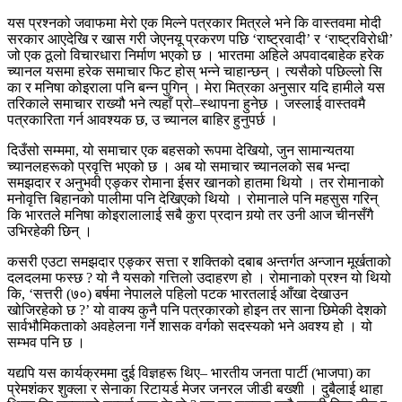
यस प्रश्नको जवाफमा मेरो एक मिल्ने पत्रकार मित्रले भने कि वास्तवमा मोदी
सरकार आएदेखि र खास गरी जेएनयू प्रकरण पछि ‘राष्ट्रवादी’ र ‘राष्ट्रविरोधी’
जो एक ठूलो विचारधारा निर्माण भएको छ । भारतमा अहिले अपवादबाहेक हरेक
च्यानल यसमा हरेक समाचार फिट होस् भन्ने चाहान्छन् । त्यसैको पछिल्लो सि
का र मनिषा कोइराला पनि बन्न पुगिन् । मेरा मित्रका अनुसार यदि हामीले यस
तरिकाले समाचार राख्यौ भने त्यहाँ प्रो–स्थापना हुनेछ । जस्लाई वास्तवमै
पत्रकारिता गर्न आवश्यक छ, उ च्यानल बाहिर हुनुपर्छ ।
दिउँसो सम्ममा, यो समाचार एक बहसको रूपमा देखियो, जुन सामान्यतया
च्यानलहरूको प्रवृत्ति भएको छ । अब यो समाचार च्यानलको सब भन्दा
समझदार र अनुभवी एङ्कर रोमाना ईसर खानको हातमा थियो । तर रोमानाको
मनोवृत्ति बिहानको पालीमा पनि देखिएको थियो । रोमानाले पनि महसुस गरिन्
कि भारतले मनिषा कोइरालालाई सबै कुरा प्रदान गर्‍यो तर उनी आज चीनसँगै
उभिरहेकी छिन् ।
कसरी एउटा समझदार एङ्कर सत्ता र शक्तिको दबाब अन्तर्गत अन्जान मूर्खताको
दलदलमा फस्छ ? यो नै यसको गत्तिलो उदाहरण हो । रोमानाको प्रश्न यो थियो
कि, ‘सत्तरी (७०) बर्षमा नेपालले पहिलो पटक भारतलाई आँखा देखाउन
खोजिरहेको छ ?’ यो वाक्य कुनै पनि पत्रकारको होइन तर साना छिमेकी देशको
सार्वभौमिकताको अवहेलना गर्ने शासक वर्गको सदस्यको भने अवश्य हो । यो
सम्भव पनि छ ।
यद्यपि यस कार्यक्रममा दुई विज्ञहरू थिए– भारतीय जनता पार्टी (भाजपा) का
प्रेमशंकर शुक्ला र सेनाका रिटायर्ड मेजर जनरल जीडी बख्शी । दुबैलाई थाहा