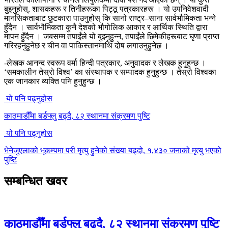
बुझ्नुहोस्, शासकहरू र तिनीहरूका पिट्ठू पत्रकारहरू । यो उपनिवेशवादी
मानसिकताबाट छुटकारा पाउनुहोस् कि सानो राष्ट्र–साना सार्वभौमिकता भन्ने
हुँदैन । सार्वभौमिकता कुनै देशको भौगोलिक आकार र आर्थिक स्थिति द्वारा
मापन हुँदैन । जबसम्म तपाईंले यो बुझ्नुहुन्न, तपाईंले छिमेकीहरूबाट घृणा प्राप्त
गरिरहनुहुनेछ र चीन वा पाकिस्तानमाथि दोष लगाउनुहुनेछ ।
-लेखक आनन्द स्वरूप वर्मा हिन्दी पत्रकार, अनुवादक र लेखक हुनुहुन्छ ।
‘समकालीन तेस्रो विश्व’ का संस्थापक र सम्पादक हुनुहुन्छ । तेस्रो विश्वका
एक जानकार व्यक्ति पनि हुनुहुन्छ ।
यो पनि पढ्नुहोस
काठमाडौँमा बर्डफ्लु बढ्दै, ८२ स्थानमा संक्रमण पुष्टि
यो पनि पढ्नुहोस
भेनेजुएलाको भूकम्पमा परी मृत्यु हुनेको संख्या बढ्दो, १,४३० जनाको मृत्यु भएको
पुष्टि
सम्बन्धित खवर
काठमाडौँमा बर्डफ्लु बढ्दै, ८२ स्थानमा संक्रमण पुष्टि