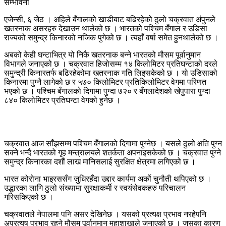
एजेन्सी, ६ जेठ । अहिले बँगालको खाडीबाट बढिरहेको ठुलो चक्रवात अंपुनले
खतरनाक असरहरु देखाउन थालेको छ । भारतको पश्चिम बँगाल र उडिसा
राज्यको समुन्द्र किनारको नजिक पुगेको छ । त्यहाँ वर्षा समेत हुनथालेको छ ।
अबको केही घन्टाभित्र यो निकै खतरनाक बन्ने भारतको मौसम पूर्वानुमान
विभागले जनाएको छ । चक्रवात हिजोसम्म १४ किलोमिटर प्रतिघन्टाको दरले
समुन्द्री किनारतर्फ बढिरहेकोमा खतरनाक गति लिइसकेको छ । यो उडिसाको
किनारमा पुग्नै लागेको छ र ५७० किलोमिटर प्रतिकिलोमिटर वेगमा परिणत
भएको छ । पश्चिम बँगालको दिगामा पुग्दा ७२० र बँगलादेशको खेपुपारा पुग्दा
८४० किलोमिटर प्रतिघन्टा वेगको हुनेछ ।
चक्रवात आज साँझसम्म पश्चिम बँगालको दिगामा पुग्नेछ । यसले ठुलो क्षति पुग्न
सक्ने भन्दै भारतको गृह मन्त्रालयले शतर्कता अपनाइसकेको छ । चक्रवात पुग्ने
समुन्द्र किनारका दशौं लाख मानिसलाई सुरक्षित क्षेत्रमा लगिएको छ ।
भारत कोरोना भाइरससँग जुधिरहँदा उद्दार कार्यमा अर्को चुनौती थपिएको छ ।
उद्धारका लागि ठुलो संख्यामा सुरक्षाकर्मी र स्वयंसेवकहरु परिचालन
गरिसकिएको छ ।
चक्रवातले नेपालमा पनि असर देखिनेछ । यसको प्रत्यक्ष प्रभाव नरहेपनि
अप्रत्यष प्रभाव रहने मौसम पूर्वानुमान महाशाखाले जनाएको छ । जसका कारण