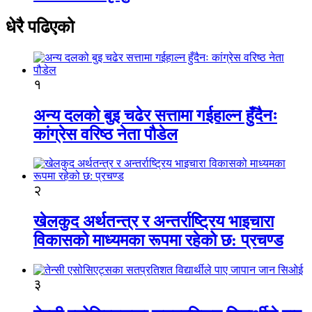
धेरै पढिएको
१
अन्य दलको बुइ चढेर सत्तामा गईहाल्न हुँदैनः
कांग्रेस वरिष्ठ नेता पौडेल
२
खेलकुद अर्थतन्त्र र अन्तर्राष्ट्रिय भाइचारा
विकासको माध्यमका रूपमा रहेको छ: प्रचण्ड
३