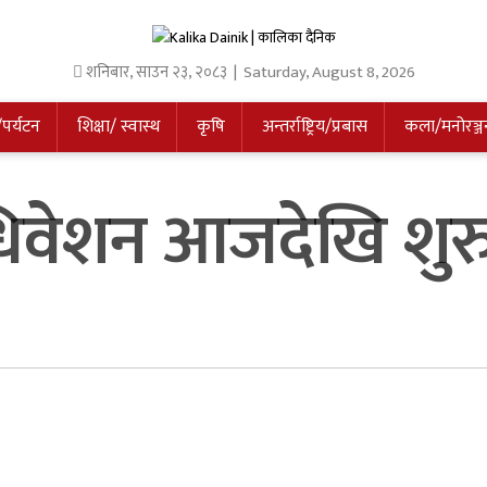
शनिबार
,
साउन
२३
,
२०८३
| Saturday, August 8, 2026
/पर्यटन
शिक्षा/ स्वास्थ
कृषि
अन्तर्राष्ट्रिय/प्रबास
कला/मनोरञ्ज
िवेशन आजदेखि शुरु ह