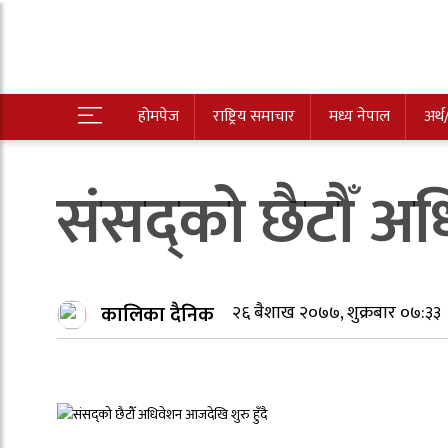
होमपेज
राष्ट्रिय समाचार
मध्य नेपाल
अर्थ
संसद्को छैटौँ अध
कालिका दैनिक
२६ बैशाख २०७७, शुक्रबार ०७:३३