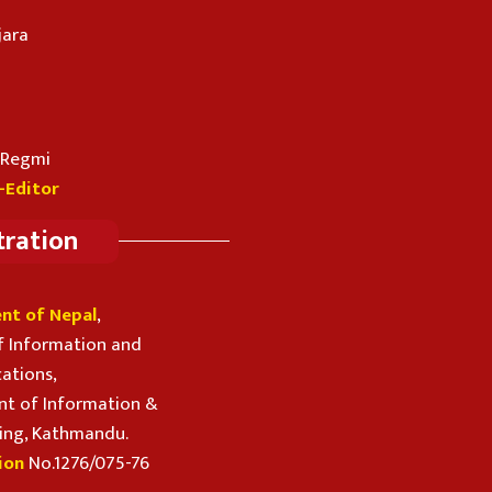
jara
n Regmi
-Editor
tration
nt of Nepal
,
f Information and
ations,
t of Information &
ing, Kathmandu.
ion
No.1276/075-76