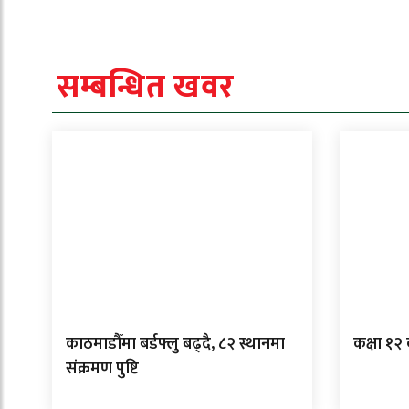
सम्बन्धित खवर
काठमाडौँमा बर्डफ्लु बढ्दै, ८२ स्थानमा
कक्षा १२
संक्रमण पुष्टि