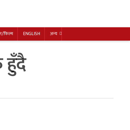
न/फिल्म
ENGLISH
अन्य
ुँदै