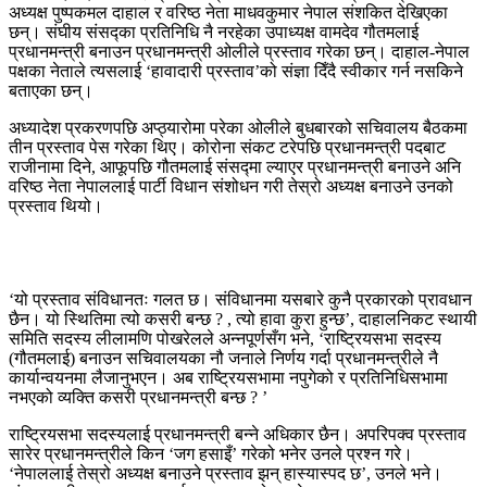
अध्यक्ष पुष्पकमल दाहाल र वरिष्ठ नेता माधवकुमार नेपाल संशकित देखिएका
छन्। संघीय संसद्का प्रतिनिधि नै नरहेका उपाध्यक्ष वामदेव गौतमलाई
प्रधानमन्त्री बनाउन प्रधानमन्त्री ओलीले प्रस्ताव गरेका छन्। दाहाल-नेपाल
पक्षका नेताले त्यसलाई ‘हावादारी प्रस्ताव’को संज्ञा दिँदै स्वीकार गर्न नसकिने
बताएका छन्।
अध्यादेश प्रकरणपछि अप्ठ्यारोमा परेका ओलीले बुधबारको सचिवालय बैठकमा
तीन प्रस्ताव पेस गरेका थिए। कोरोना संकट टरेपछि प्रधानमन्त्री पदबाट
राजीनामा दिने, आफूपछि गौतमलाई संसद्मा ल्याएर प्रधानमन्त्री बनाउने अनि
वरिष्ठ नेता नेपाललाई पार्टी विधान संशोधन गरी तेस्रो अध्यक्ष बनाउने उनको
प्रस्ताव थियो।
‘यो प्रस्ताव संविधानतः गलत छ। संविधानमा यसबारे कुनै प्रकारको प्रावधान
छैन। यो स्थितिमा त्यो कसरी बन्छ ? , त्यो हावा कुरा हुन्छ’, दाहालनिकट स्थायी
समिति सदस्य लीलामणि पोखरेलले अन्नपूर्णसँग भने, ‘राष्ट्रियसभा सदस्य
(गौतमलाई) बनाउन सचिवालयका नौ जनाले निर्णय गर्दा प्रधानमन्त्रीले नै
कार्यान्वयनमा लैजानुभएन। अब राष्ट्रियसभामा नपुगेको र प्रतिनिधिसभामा
नभएको व्यक्ति कसरी प्रधानमन्त्री बन्छ ? ’
राष्ट्रियसभा सदस्यलाई प्रधानमन्त्री बन्ने अधिकार छैन। अपरिपक्व प्रस्ताव
सारेर प्रधानमन्त्रीले किन ‘जग हसाइँ’ गरेको भनेर उनले प्रश्न गरे।
‘नेपाललाई तेस्रो अध्यक्ष बनाउने प्रस्ताव झन् हास्यास्पद छ’, उनले भने।