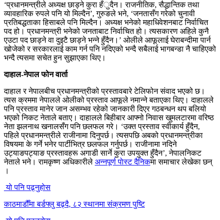
‘प्रधानमन्त्रीले अध्यक्ष छाड्ने कुरा हँुदैन। राजनीतिक, सैद्धान्तिक तथा
व्यावहारिक रुपले पनि यो मिल्दैन’, गुरुङले भने, ‘जनतासँग गरेको चुनावी
प्रतिबद्धताका हिसाबले पनि मिल्दैन। अध्यक्ष भनेको महाधिवेशनबाट निर्वाचित
पद हो। प्रधानमन्त्री भनेको जनताबाट निर्वाचित हो। त्यसकारण अहिले कुनै
एउटा पद छाड्ने वा दुइटै छाड्ने भन्ने हुँदैन।’ ओलीले आफूलाई घेराबन्दीमा पार्न
खोजेको र सरकारलाई काम गर्न पनि नदिएको भन्दै सबैलाई भागबन्डा नै चाहिएको
भन्दै त्यसमा सचेत हुन सुझाएका थिए।
दाहाल-नेपाल फोन वार्ता
दाहाल र नेपालबीच प्रधानमन्त्रीको प्रस्तावबारे टेलिफोन संवाद भएको छ।
त्यस क्रममा नेपालले ओलीको प्रस्ताव आफूले नमान्ने बताएका थिए। दाहालले
पनि प्रस्ताव मानेर जान असम्भव रहेको जानकारी दिएर गठबन्धन थप बलियो
भएको निकट नेताले बताए। दाहालले बिहीबार आफ्नो निवास खुमलटारमा वरिष्ठ
नेता झलनाथ खनालसँग पनि छलफल गरे। ‘उक्त प्रस्ताव स्वीकार्य हुँदैन,
पहिले प्रधानमन्त्रीले राजीनामा दिनुपर्छ। त्यसपछि अबको प्रधानमन्त्रीका
विषयमा के गर्ने भनेर पार्टीभित्र छलफल गर्नुपर्छ। राजीनामा नदिने
उट्याङपट्याङ प्रस्तावहरू अगाडी सार्ने कुरा उपयुक्त हुँदैन’, नेपालनिकट
नेताले भने। रामकृष्ण अधिकारीले
अन्नपूर्ण पाेस्ट दैनिक
मा समाचार लेखेका छन्
।
यो पनि पढ्नुहोस
काठमाडौँमा बर्डफ्लु बढ्दै, ८२ स्थानमा संक्रमण पुष्टि