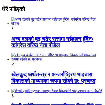
धेरै पढिएको
१
अन्य दलको बुइ चढेर सत्तामा गईहाल्न हुँदैनः
कांग्रेस वरिष्ठ नेता पौडेल
२
खेलकुद अर्थतन्त्र र अन्तर्राष्ट्रिय भाइचारा
विकासको माध्यमका रूपमा रहेको छ: प्रचण्ड
३