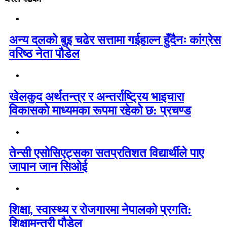
अन्य दलको बुइ चढेर सत्तामा गईहाल्न हुँदैनः कांग्रेस
वरिष्ठ नेता पौडेल
खेलकुद अर्थतन्त्र र अन्तर्राष्ट्रिय भाइचारा
विकासको माध्यमका रूपमा रहेको छ: प्रचण्ड
तेन्सी एसोसिएट्सका सतप्रतिशत विद्यार्थीले पाए
जापान जान सिओई
शिक्षा, स्वास्थ्य र रोजगारमा नेपालको प्रगति:
शिक्षामन्त्री पौडेल