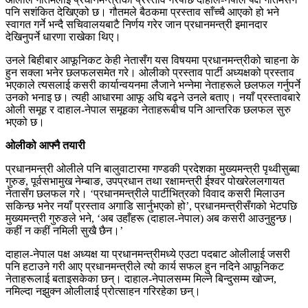
पनि सशंकित देखिएको छ। गौतमले बैठकमा प्रस्ताव साँच्चै आएको हो भने
स्वागत गर्ने भन्दै सचिवालयबाटै निर्णय गरेर जान प्रधानमन्त्री इमानदार
देखिनुपर्ने धारणा राखेका थिए।
उनले बिहीबार आफूनिकट केही नेतासँग यस विषयमा प्रधानमन्त्रीको चाहना के
हुन सक्ला भनेर छलफलसमेत गरे। ओलीको प्रस्ताव पार्टी अध्यक्षको प्रस्ताव
भएकाले त्यसलाई कसरी कार्यान्वयनमा लैजाने भन्नेमा नेताहरूले छलफल गर्नुपर्ने
उनको भनाइ छ। त्यही आधारमा आफू अघि बढ्ने उनले बताए। नयाँ प्रस्तावबारे
ओली समूह र दाहाल-नेपाल समूहका नेताहरूबीच पनि आन्तरिक छलफल सुरु
भएको छ।
ओलीको आफ्नै तयारी
प्रधानमन्त्री ओलीले पनि बालुवाटारमा गण्डकी प्रदेशका मुख्यमन्त्री पृथ्वीसुब्बा
गुरुङ, पूर्वसभामुख नेम्बाङ, उपप्रधान तथा रक्षामन्त्री ईश्वर पोखरेललगायत
नेतासँग छलफल गरे। ‘प्रधानमन्त्रीले पार्टीभित्रको विवाद कसरी मिलाउन
सकिन्छ भनेर नयाँ प्रस्ताव अगाडि सार्नुभएको हो’, प्रधानमन्त्रीसँगको भेटपछि
मुख्यमन्त्री गुरुङले भने, ‘अब उहाँहरू (दाहाल-नेपाल) अब कसरी आउनुहुन्छ।
कहीं न कहीं नमिली सुखै छैन।’
दाहाल-नेपाल पक्ष अध्यक्ष या प्रधानमन्त्रीमध्ये एउटा पदबाट ओलीलाई जसरी
पनि हटाउने गरी आए प्रधानमन्त्रीले त्यो कार्य सफल हुन नदिने आफूनिकट
नेताहरूलाई बताइसकेका छन्। दाहाल-नेपालसम्म मिल्ने बिन्दुसम्म खोज्न,
नमिल्दा नझुक्न ओलीलाई प्रोत्साहन गरिरहेका छन्।