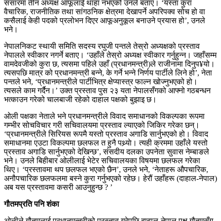
संसारमा तीन अध्यक्ष आफूलाई थाहा नभएको उनले बताए। ‘यस्ता कुरा
वैचारिक, राजनीतिक तथा सांगठनिक क्षेत्रमा देखापर्ने अपरिपक्व सोच हो वा
कसैलाई केही पदको प्रलोभन दिएर आफूअनुकूल बनाउने प्रयास हो’, उनले
भने।
नेपालनिकट स्थायी समिति सदस्य रघुजी पन्तले तेस्रो अध्यक्षको प्रस्ताव
नेपालले स्वीकार नगर्ने बताए। ‘उहाँले तेस्रो अध्यक्ष स्वीकार गर्नुहुन्न। जहाँसम्म
वामदेवजीको कुरा छ, त्यसमा पहिले उहाँ (प्रधानमन्त्री)ले राजीनामा दिनुप¥यो।
त्यसपछि मात्र को प्रधानमन्त्री बन्ने, के गर्ने भन्ने निर्णय पार्टीले लिने हो’, नेता
पन्तले भने, ‘प्रधानमन्त्रीले पार्टीभित्र क्षेप्यास्त्र फाल्न खोज्नुभएको हो।
त्यसले काम गर्दैन।’ उक्त प्रस्ताव पुस २३ यता नेपालसँगको आफ्नो गठबन्धन
भत्काउन गरेको चालबाजी रहेको दाहाल पक्षको बुझाइ छ।
ओली पक्षका नेताले भने प्रधानमन्त्रीले विवाद समाधानको विकल्पका रूपमा
गम्भीर सोचविचार गरी सचिवालयमा प्रस्ताव ल्याएको जिकिर गरेका छन्।
‘प्रधानमन्त्रीले सिरियस रूपमै यस्तो प्रस्ताव अगाडि सार्नुभएको हो। विवाद
समाधानमा एउटा विकल्पमा छलफल त हुनै पथ्र्याे। त्यही क्रममा उहाँले यस्तो
प्रस्ताव अगाडि सार्नुभएको देखिन्छ’, संसदीय दलका उपनेता सुवास नेम्बाङले
भने। उनले बिहीबार ओलीलाई भेटेर सचिवालयका विषयमा छलफल गरेका
थिए। ‘प्रस्तावमा थप छलफल भएको छैन’, उनले भने, ‘नेताहरू औपचारिक,
अनौपचारिक छलफलमा बस्ने कुरा गर्नुभएको रहेछ। हेरौं उहाँहरू (दाहाल-नेपाल)
अब यस प्रस्तावमा कसरी आउनुहुन्छ ? ’
गौतमप्रति पनि शंका
ओलीले गौतमलाई प्रधानमन्त्रीको प्रस्ताव गरेपछि दाहाल-नेपाल पक्ष गौतमसँग