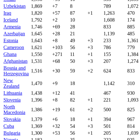
Uzbekistan
1,869
+7
8
789
1,072
Iraq
1,820
+57
87
+1
1,263
470
Iceland
1,792
+2
10
1,608
174
Armenia
1,746
+69
28
833
885
Azerbaijan
1,645
+28
21
1,139
485
Estonia
1,643
+8
49
+3
233
1,361
Cameroon
1,621
+103
56
+3
786
779
Ghana
1,550
+271
11
+1
155
1,384
Afghanistan
1,531
+68
50
+3
207
1,274
Bosnia and
1,516
+30
59
+2
624
833
Herzegovina
New
1,470
+9
18
1,142
310
Zealand
Lithuania
1,438
+12
41
467
930
Slovenia
1,396
+8
82
+1
221
1,093
North
1,386
+19
61
+2
500
825
Macedonia
Slovakia
1,379
+6
18
+1
394
967
Cuba
1,369
+32
54
+3
501
814
Bulgaria
1,300
+53
56
+1
205
1,039
Nigeria
1,182
35
222
925