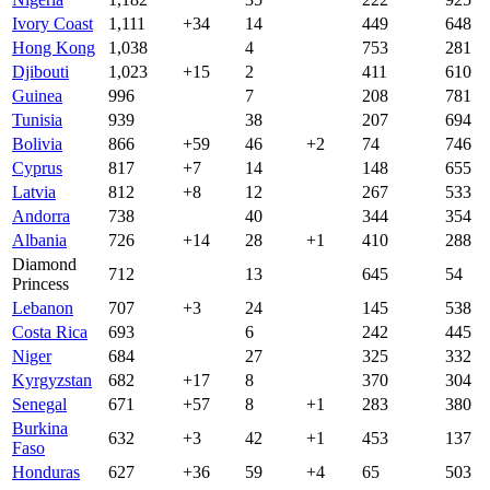
Ivory Coast
1,111
+34
14
449
648
Hong Kong
1,038
4
753
281
Djibouti
1,023
+15
2
411
610
Guinea
996
7
208
781
Tunisia
939
38
207
694
Bolivia
866
+59
46
+2
74
746
Cyprus
817
+7
14
148
655
Latvia
812
+8
12
267
533
Andorra
738
40
344
354
Albania
726
+14
28
+1
410
288
Diamond
712
13
645
54
Princess
Lebanon
707
+3
24
145
538
Costa Rica
693
6
242
445
Niger
684
27
325
332
Kyrgyzstan
682
+17
8
370
304
Senegal
671
+57
8
+1
283
380
Burkina
632
+3
42
+1
453
137
Faso
Honduras
627
+36
59
+4
65
503