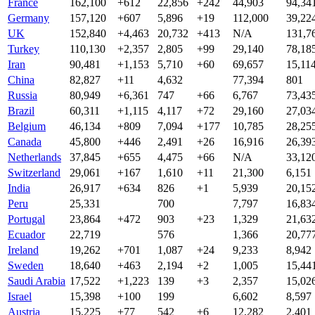
France
162,100
+612
22,856
+242
44,903
94,34
Germany
157,120
+607
5,896
+19
112,000
39,22
UK
152,840
+4,463
20,732
+413
N/A
131,7
Turkey
110,130
+2,357
2,805
+99
29,140
78,18
Iran
90,481
+1,153
5,710
+60
69,657
15,11
China
82,827
+11
4,632
77,394
801
Russia
80,949
+6,361
747
+66
6,767
73,43
Brazil
60,311
+1,115
4,117
+72
29,160
27,03
Belgium
46,134
+809
7,094
+177
10,785
28,25
Canada
45,800
+446
2,491
+26
16,916
26,39
Netherlands
37,845
+655
4,475
+66
N/A
33,12
Switzerland
29,061
+167
1,610
+11
21,300
6,151
India
26,917
+634
826
+1
5,939
20,15
Peru
25,331
700
7,797
16,83
Portugal
23,864
+472
903
+23
1,329
21,63
Ecuador
22,719
576
1,366
20,77
Ireland
19,262
+701
1,087
+24
9,233
8,942
Sweden
18,640
+463
2,194
+2
1,005
15,44
Saudi Arabia
17,522
+1,223
139
+3
2,357
15,02
Israel
15,398
+100
199
6,602
8,597
Austria
15,225
+77
542
+6
12,282
2,401