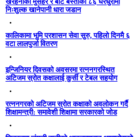
खैरहनीका मुसहर र बोटे बस्तीका ८६ घरधुरीमा
निःशुल्क खानेपानी धारा जडान
कालिकामा भूमि प्रशासन सेवा सुरु, पहिलो दिनमै ६
वटा लालपुर्जा वितरण
इन्जिनियर दिवसको अवसरमा रत्ननगरस्थित
अटिजम स्रोत कक्षालाई कुर्सी र टेबल सहयोग
रत्ननगरको अटिजम स्रोत कक्षाको अवलोकन गर्दै
शिक्षामन्त्री: समावेशी शिक्षामा सरकारको जोड