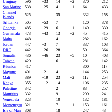
Uruguay
596
+33
14
+2
370
212
San Marino
538
+25
41
+1
64
433
Channel
525
35
332
158
Islands
Sri Lanka
505
+53
7
120
378
Georgia
485
+29
6
+1
149
330
Guatemala
473
+43
13
+2
45
415
Malta
448
4
282
162
Jordan
447
+3
7
337
103
DRC
442
+26
28
50
364
Somalia
436
+46
23
+5
10
403
Taiwan
429
6
281
142
Réunion
417
300
117
Mayotte
401
+21
4
144
253
Mali
389
+19
23
+2
112
254
Kenya
355
+12
14
106
235
Palestine
342
2
83
257
Mauritius
332
+1
9
299
24
Venezuela
323
10
132
181
Montenegro
321
+1
7
+1
153
161
Isle of Man
308
18
247
43