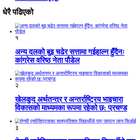
धेरै पढिएको
१
अन्य दलको बुइ चढेर सत्तामा गईहाल्न हुँदैनः
कांग्रेस वरिष्ठ नेता पौडेल
२
खेलकुद अर्थतन्त्र र अन्तर्राष्ट्रिय भाइचारा
विकासको माध्यमका रूपमा रहेको छ: प्रचण्ड
३