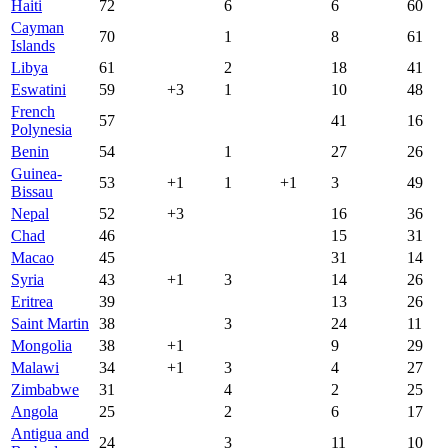
Haiti
72
6
6
60
Cayman
70
1
8
61
Islands
Libya
61
2
18
41
Eswatini
59
+3
1
10
48
French
57
41
16
Polynesia
Benin
54
1
27
26
Guinea-
53
+1
1
+1
3
49
Bissau
Nepal
52
+3
16
36
Chad
46
15
31
Macao
45
31
14
Syria
43
+1
3
14
26
Eritrea
39
13
26
Saint Martin
38
3
24
11
Mongolia
38
+1
9
29
Malawi
34
+1
3
4
27
Zimbabwe
31
4
2
25
Angola
25
2
6
17
Antigua and
24
3
11
10