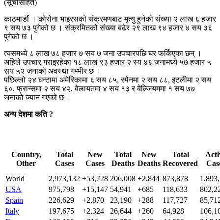
काठमाडौं । कोरोना भाइरसको संक्रमणबाट मृत्यु हुनेको संख्या २ लाख ६ हजार
९ सय ७३ पुगेको छ । संक्रमितको संख्या बढेर २९ लाख ९४ हजार ४ सय ३६
पुगेको छ ।
त्यसमध्ये ८ लाख ७८ हजार ७ सय ७ जना उपचारपछि घर फर्किएका छन् ।
अहिले उपचार गराइरहेका १८ लाख ९३ हजार २ स्य ४६ जनामध्ये ५७ हजार ५
सय ५२ जनाको अवस्था गम्भीर छ ।
पछिल्लो २४ घन्टामा अमेरिकामा ६ सय ८५, स्पेनमा २ सय ८८, इटलीमा २ सय
६०, फ्रान्समा २ सय ४२, बेलायतमा ४ सय १३ र बेल्जियममा १ सय ७७
जनाको ज्यान गएको छ ।
अन्य देशमा कति ?
Country,
Total
New
Total
New
Total
Acti
Other
Cases
Cases
Deaths
Deaths
Recovered
Cas
World
2,973,132
+53,728
206,008
+2,844
873,878
1,893
USA
975,798
+15,147
54,941
+685
118,633
802,2
Spain
226,629
+2,870
23,190
+288
117,727
85,71
Italy
197,675
+2,324
26,644
+260
64,928
106,1