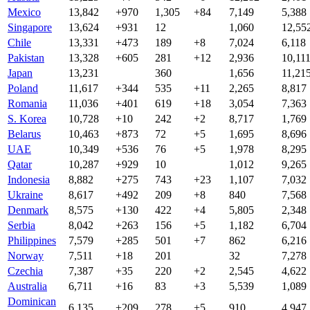
Mexico
13,842
+970
1,305
+84
7,149
5,388
Singapore
13,624
+931
12
1,060
12,55
Chile
13,331
+473
189
+8
7,024
6,118
Pakistan
13,328
+605
281
+12
2,936
10,11
Japan
13,231
360
1,656
11,21
Poland
11,617
+344
535
+11
2,265
8,817
Romania
11,036
+401
619
+18
3,054
7,363
S. Korea
10,728
+10
242
+2
8,717
1,769
Belarus
10,463
+873
72
+5
1,695
8,696
UAE
10,349
+536
76
+5
1,978
8,295
Qatar
10,287
+929
10
1,012
9,265
Indonesia
8,882
+275
743
+23
1,107
7,032
Ukraine
8,617
+492
209
+8
840
7,568
Denmark
8,575
+130
422
+4
5,805
2,348
Serbia
8,042
+263
156
+5
1,182
6,704
Philippines
7,579
+285
501
+7
862
6,216
Norway
7,511
+18
201
32
7,278
Czechia
7,387
+35
220
+2
2,545
4,622
Australia
6,711
+16
83
+3
5,539
1,089
Dominican
6,135
+209
278
+5
910
4,947