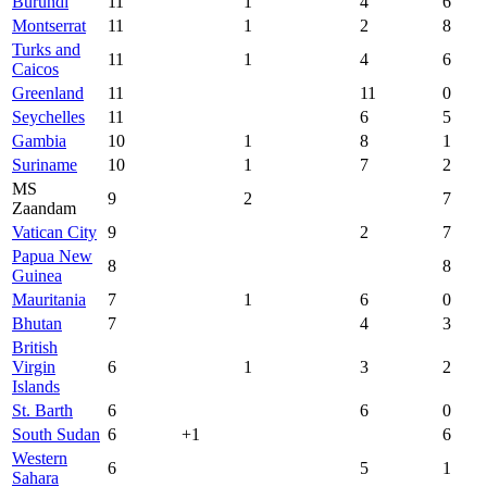
Burundi
11
1
4
6
Montserrat
11
1
2
8
Turks and
11
1
4
6
Caicos
Greenland
11
11
0
Seychelles
11
6
5
Gambia
10
1
8
1
Suriname
10
1
7
2
MS
9
2
7
Zaandam
Vatican City
9
2
7
Papua New
8
8
Guinea
Mauritania
7
1
6
0
Bhutan
7
4
3
British
Virgin
6
1
3
2
Islands
St. Barth
6
6
0
South Sudan
6
+1
6
Western
6
5
1
Sahara