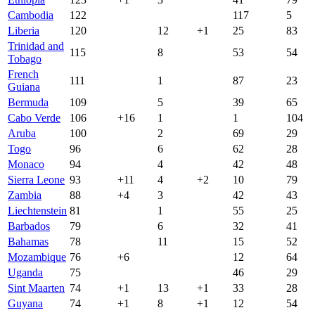
Cambodia
122
117
5
Liberia
120
12
+1
25
83
Trinidad and
115
8
53
54
Tobago
French
111
1
87
23
Guiana
Bermuda
109
5
39
65
Cabo Verde
106
+16
1
1
104
Aruba
100
2
69
29
Togo
96
6
62
28
Monaco
94
4
42
48
Sierra Leone
93
+11
4
+2
10
79
Zambia
88
+4
3
42
43
Liechtenstein
81
1
55
25
Barbados
79
6
32
41
Bahamas
78
11
15
52
Mozambique
76
+6
12
64
Uganda
75
46
29
Sint Maarten
74
+1
13
+1
33
28
Guyana
74
+1
8
+1
12
54