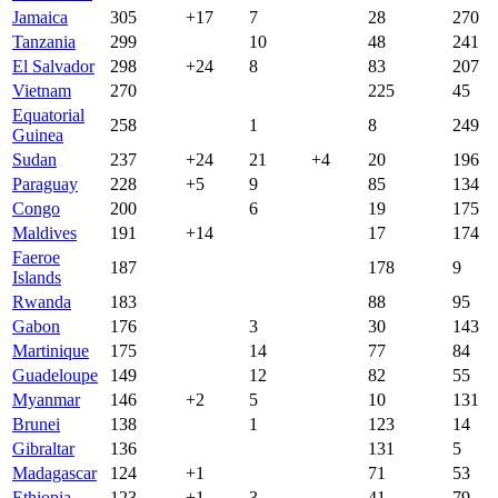
Jamaica
305
+17
7
28
270
Tanzania
299
10
48
241
El Salvador
298
+24
8
83
207
Vietnam
270
225
45
Equatorial
258
1
8
249
Guinea
Sudan
237
+24
21
+4
20
196
Paraguay
228
+5
9
85
134
Congo
200
6
19
175
Maldives
191
+14
17
174
Faeroe
187
178
9
Islands
Rwanda
183
88
95
Gabon
176
3
30
143
Martinique
175
14
77
84
Guadeloupe
149
12
82
55
Myanmar
146
+2
5
10
131
Brunei
138
1
123
14
Gibraltar
136
131
5
Madagascar
124
+1
71
53
Ethiopia
123
+1
3
41
79