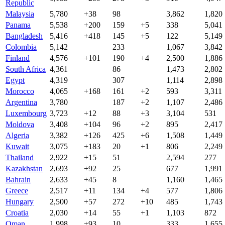
Republic
Malaysia
5,780
+38
98
3,862
1,820
Panama
5,538
+200
159
+5
338
5,041
Bangladesh
5,416
+418
145
+5
122
5,149
Colombia
5,142
233
1,067
3,842
Finland
4,576
+101
190
+4
2,500
1,886
South Africa
4,361
86
1,473
2,802
Egypt
4,319
307
1,114
2,898
Morocco
4,065
+168
161
+2
593
3,311
Argentina
3,780
187
+2
1,107
2,486
Luxembourg
3,723
+12
88
+3
3,104
531
Moldova
3,408
+104
96
+2
895
2,417
Algeria
3,382
+126
425
+6
1,508
1,449
Kuwait
3,075
+183
20
+1
806
2,249
Thailand
2,922
+15
51
2,594
277
Kazakhstan
2,693
+92
25
677
1,991
Bahrain
2,633
+45
8
1,160
1,465
Greece
2,517
+11
134
+4
577
1,806
Hungary
2,500
+57
272
+10
485
1,743
Croatia
2,030
+14
55
+1
1,103
872
Oman
1,998
+93
10
333
1,655