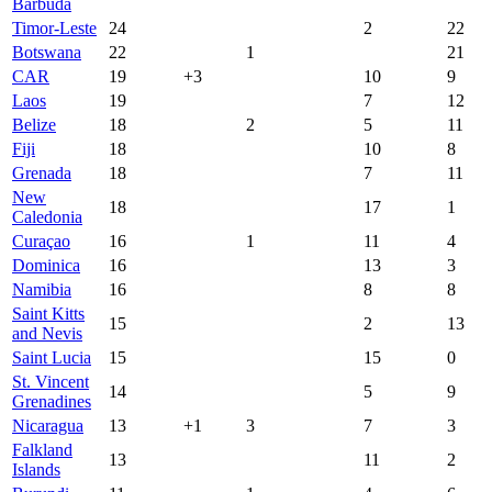
Barbuda
Timor-Leste
24
2
22
Botswana
22
1
21
CAR
19
+3
10
9
Laos
19
7
12
Belize
18
2
5
11
Fiji
18
10
8
Grenada
18
7
11
New
18
17
1
Caledonia
Curaçao
16
1
11
4
Dominica
16
13
3
Namibia
16
8
8
Saint Kitts
15
2
13
and Nevis
Saint Lucia
15
15
0
St. Vincent
14
5
9
Grenadines
Nicaragua
13
+1
3
7
3
Falkland
13
11
2
Islands