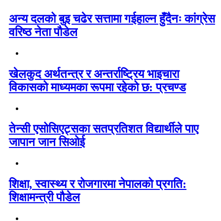
अन्य दलको बुइ चढेर सत्तामा गईहाल्न हुँदैनः कांग्रेस
वरिष्ठ नेता पौडेल
खेलकुद अर्थतन्त्र र अन्तर्राष्ट्रिय भाइचारा
विकासको माध्यमका रूपमा रहेको छ: प्रचण्ड
तेन्सी एसोसिएट्सका सतप्रतिशत विद्यार्थीले पाए
जापान जान सिओई
शिक्षा, स्वास्थ्य र रोजगारमा नेपालको प्रगति:
शिक्षामन्त्री पौडेल