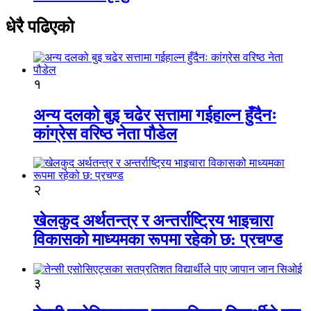
धेरै पढिएको
१
अन्य दलको बुइ चढेर सत्तामा गईहाल्न हुँदैनः
कांग्रेस वरिष्ठ नेता पौडेल
२
खेलकुद अर्थतन्त्र र अन्तर्राष्ट्रिय भाइचारा
विकासको माध्यमका रूपमा रहेको छ: प्रचण्ड
३