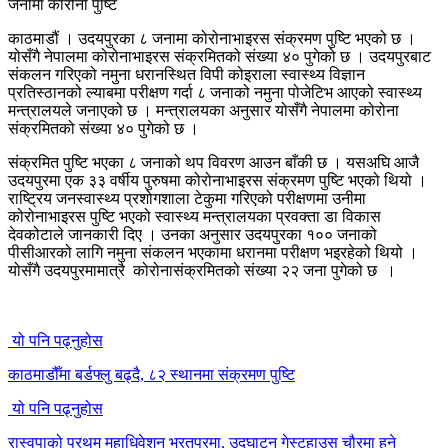
काठमाडौं । उदयपुरका ८ जनामा कोरोनाभाइरस संक्रमण पुष्टि भएको छ ।
योसँगै नेपालमा कोरोनाभाइरस संक्रमितको संख्या ४० पुगेको छ । उदयपुरबाट
संकलन गरिएको नमुना धरानस्थित विपी कोइराला स्वास्थ्य विज्ञान
प्रतिस्ठानको ल्याबमा परीक्षण गर्दा ८ जनाको नमुना पोजेटिभ आएको स्वास्थ्य
मन्त्रालयले जनाएको छ । मन्त्रालयका अनुसार योसँगै नेपालमा कोरोना
संक्रमितको संख्या ४० पुगेको छ ।
संक्रमित पुष्टि भएका ८ जनाको थप विवरण आउन बाँकी छ । यसअघि आजै
उदयपुरमा एक ३३ वर्षीय पुरुषमा कोरोनाभाइरस संक्रमण पुष्टि भएको थियो ।
राष्ट्रिय जनस्वास्थ्य प्रशोगशाला टेकुमा गरिएको परीक्षणमा उनीमा
कोरोनाभाइरस पुष्टि भएको स्वास्थ्य मन्त्रालयका प्रवक्ता डा विकास
देवकोटाले जानकारी दिए । उनका अनुसार उदयपुरका १०० जनाको
पीसीआरको लागि नमुना संकलन भएकामा धरानमा परीक्षण भइरहेको थियो ।
योसँगै उदयपुरमामात्रै कोरोनासंक्रमितको संख्या २२ जना पुगेको छ ।
यो पनि पढ्नुहोस
काठमाडौँमा बर्डफ्लु बढ्दै, ८२ स्थानमा संक्रमण पुष्टि
यो पनि पढ्नुहोस
रास्वपाको प्रथम महाधिवेशन भरतपुरमा, उद्घाटन गेस्टहाउस चौरमा हुने