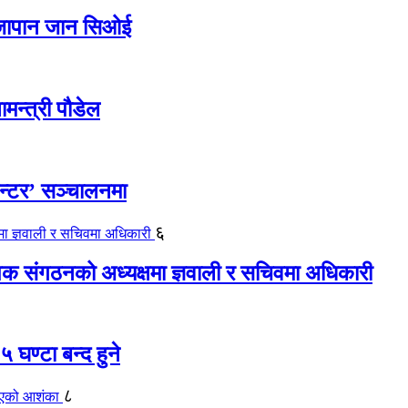
ए जापान जान सिओई
ामन्त्री पौडेल
ेन्टर’ सञ्चालनमा
६
यापक संगठनको अध्यक्षमा ज्ञवाली र सचिवमा अधिकारी
 घण्टा बन्द हुने
८