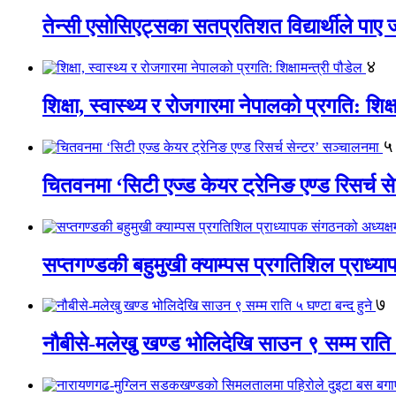
तेन्सी एसोसिएट्सका सतप्रतिशत विद्यार्थीले पा
४
शिक्षा, स्वास्थ्य र रोजगारमा नेपालको प्रगति: शिक्ष
५
चितवनमा ‘सिटी एज्ड केयर ट्रेनिङ एण्ड रिसर्च स
सप्तगण्डकी बहुमुखी क्याम्पस प्रगतिशिल प्राध्
७
नौबीसे-मलेखु खण्ड भोलिदेखि साउन ९ सम्म राति ५