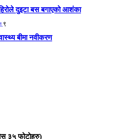
िरोले दुइटा बस बगाएको आशंका
९
्वास्थ्य बीमा नवीकरण
ोस ३५ फोटाेहरु)