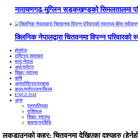
नारायणगढ-मुग्लिन सडकखण्डको सिमलतालमा पह
क्लिनिक नेपालद्वारा चितवनमा विपन्न परिवारको स
होमपेज
राष्ट्रिय समाचार
मध्य नेपाल
अर्थ/पर्यटन
शिक्षा/ स्वास्थ
कृषि
अन्तर्राष्ट्रिय/प्रबास
कला/मनोरञ्जन/फिल्म
ENGLISH
अन्य
पत्रपत्रिका
राशिफल
शिक्षा/ स्वास्थ
सूचना/प्रबिधि
लकडाउनको कहर: चितवनमा देखिएका दृश्यहरु (हेर्नुह