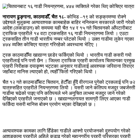
नारायण ढुङ्गाना, काठमाडौँ, चैत १८-
कोभिड –१९ को सङ्क्रमण्मा रोक्ने
उद्देश्यले मुलुकमा अत्यावश्यक कामबाहेक बाहिर ननिस्कन सरकारले जारी गरेको
आदेश (लकडाउन) को समयमा यही चैत १४ र १५ गते चितवनको आँपटारीबाट
ट्राफिक प्रहरीले १४ वटा ट्रकसहित १६ गाडी नियन्त्रणमा लियो । एउटा
ट्रकसहित तीन गाडी भारतीय नम्बर प्लेटको थियो । उक्त गाडीमा लुकेर गएका
४७४ व्यक्ति कोचिएर यात्रा गरिरहेको अवस्थामा भेटिए ।
ट्रक काठमाडौँमा खाद्यान्न छाडेर फर्किएको थियो । भारतीय गाडी कसरी गयो
प्रहरीलाई पनि पत्तो छैन । जिल्ला ट्राफिक प्रहरी कार्यालय चितवनका प्रमुख
प्रहरी निरीक्षक दयाकृष्ण भट्टका अनुसार गाडीलाई आवश्यक जरिवाना तिराएर
जहाँबाट मानिस ल्याएको हो, त्यहीँ फिर्ता गरिएको थियो ।
चैत १२ गते काठमाडौँबाट चितवन, हेटौँडा हुँदै वीरगञ्ज पुगेको ट्रकलाई पनि ७२
यात्रुसहित प्रहरीले नियन्त्रणमा लियो । यसरी जाने कतिपय मजदुर जबर्जस्ती
गाडीमा चढेको पाइए पनि कतिपयले भने अनुचित लाभमा मजदुर जाने गरेको
देखिएको प्रहरीले जनाएको छ । खाद्यान्नलगायत सामग्री लिएर आएका गाडी
फर्किंदा यसरी मानिस बोक्न प्रयोग भएका देखिएको छ ।
अत्यावश्यक कामका लागि हिँडेका गाडीले आफ्नो प्रयोजनको दुरुपयोग गरेको
आशङ्कामा प्रहरीले अहिले कडाइ गरेको महानगरीय प्रहरी परिसरका प्रहरी