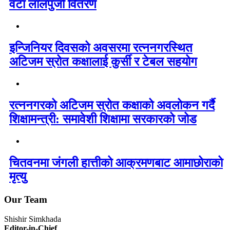
वटा लालपुर्जा वितरण
इन्जिनियर दिवसको अवसरमा रत्ननगरस्थित
अटिजम स्रोत कक्षालाई कुर्सी र टेबल सहयोग
रत्ननगरको अटिजम स्रोत कक्षाको अवलोकन गर्दै
शिक्षामन्त्री: समावेशी शिक्षामा सरकारको जोड
चितवनमा जंगली हात्तीको आक्रमणबाट आमाछोराको
मृत्यु
Our Team
Shishir Simkhada
Editor-in-Chief