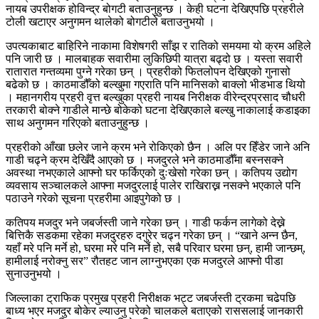
नायब उपरीक्षक होविन्द्र बोगटी बताउनुहुन्छ । केही घटना देखिएपछि प्रहरीले
टोली खटाएर अनुगमन थालेको बोगटीले बताउनुभयो ।
उपत्यकाबाट बाहिरिने नाकामा विशेषगरी साँझ र रातिको समयमा यो क्रम अहिले
पनि जारी छ । मालबाहक सवारीमा लुकिछिपी यात्रा बढ्दो छ । यस्ता सवारी
रातारात गन्तव्यमा पुग्ने गरेका छन् । प्रहरीको फितलोपन देखिएको गुनासो
बढेको छ । काठमाडौँको बल्खुमा गएराति पनि मानिसको बाक्लो भीडभाड थियो
। महानगरीय प्रहरी वृत्त बल्खुका प्रहरी नायब निरीक्षक वीरेन्द्रप्रसाद चौधरी
तरकारी बोक्ने गाडीले मान्छे बोकेको घटना देखिएकाले बल्खु नाकालाई कडाइका
साथ अनुगमन गरिएको बताउनुहुन्छ ।
प्रहरीको आँखा छलेर जाने क्रम भने रोकिएको छैन । अलि पर हिँडेर जाने अनि
गाडी चढ्ने क्रम देखिँदै आएको छ । मजदुरले भने काठमाडौँमा बस्नसक्ने
अवस्था नभएकाले आफ्नो घर फर्किएको दुःखेसो गरेका छन् । कतिपय उद्योग
व्यवसाय सञ्चालकले आफ्ना मजदुरलाई पालेर राखिराख्न नसक्ने भएकाले पनि
पठाउने गरेको सूचना प्रहरीमा आइपुगेको छ ।
कतिपय मजदुर भने जबर्जस्ती जाने गरेका छन् । गाडी फर्कन लागेको देख्ने
बित्तिकै सडकमा रहेका मजदुरहरु दगुरेर चढ्न गरेका छन् । “खाने अन्न छैन,
यहाँ मरे पनि मर्ने हो, घरमा मरे पनि मर्ने हो, सबै परिवार घरमा छन्, हामी जान्छम्,
हामीलाई नरोक्नु सर” रौतहट जान लाग्नुभएका एक मजदुरले आफ्नो पीडा
सुनाउनुभयो ।
जिल्लाका ट्राफिक प्रमुख प्रहरी निरीक्षक भट्ट जबर्जस्ती ट्रकमा चढेपछि
बाध्य भएर मजदुर बोकेर ल्याउनु परेको चालकले बताएको राससलाई जानकारी