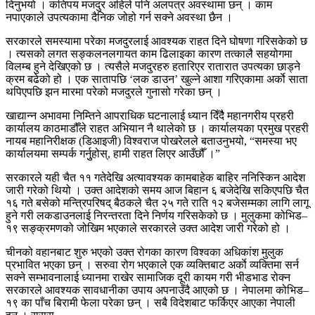
दिनुभयो । कतिपय मजदुर अहिले पनि अलपत्र अवस्थामा छन् । काम
नपाएकाले उपत्यकामा दैनिक जोहो गर्न सक्ने अवस्था छैन ।
सरकारले समस्यामा परेका मजदुरलाई आवश्यक राहत दिने घोषणा गरिसकेको छ
। त्यसको लगत सङ्कलनलगायत काम ढिलाइका कारण तत्कालै सहयोगमा
विलम्ब हुने देखिएको छ । त्यसैले मजदुरहरु हतारिएर रातारात उपत्यका छाड्ने
क्रम बढेको हो । एक सातापछि ‘लक डाउन’ खुल्ने आशा गरिएकामा अर्काे साता
थपिएपछि झन मारमा परेको मजदुरले गुनासो गरेका छन् ।
खाद्यान्न अभावमा निम्तिने आपराधिक घटनालाई ध्यान दिँदैै महानगरीय प्रहरी
कार्यालय काठमाडौँले राहत अभियान नै थालेको छ । कार्यालयका प्रमुख प्रहरी
नायब महानिरीक्षक (डिआइजी) विश्वराज पोखरेलले बताउनुभयो, “समस्या भए
कार्यालयमा सम्पर्क गर्नुुहोस्, हामी राहत लिएर आउँछौँ ।”
सरकारले यही चैत ११ गतेदेखि अत्यावश्यक कामबाहेक बाहिर ननिस्किन आदेश
जारी गरेको थियो । उक्त आदेशको समय आज बिहान ६ बजेदेखि सकिएपछि चैत
१६ गते बसेको मन्त्रिपरिषद् बैठकले चैत २५ गते राति १२ बजेसम्मका लागि लागू
हुने गरी लकडाउनलाई निरन्तरता दिने निर्णय गरिसकेको छ । मुलुकमा कोभिड–
१९ सङ्क्रमणको जोखिम भएकाले सरकारले उक्त आदेश जारी गरेको हो ।
चीनको वहानबाट शुरु भएको उक्त रोगका कारण विश्वका अधिकांश मुलुक
प्रभावित भएका छन् । सरुवा रोग भएकाले एक व्यक्तिबाट अर्काे व्यक्तिमा सर्न
सक्ने सम्भावनालाई ध्यानमा राखेर सामाजिक दूरी कायम गरी भीडभाड रोक्न
सरकारले आवश्यक सावधानीका उपाय अपनाउँदै आएको छ । नेपालमा कोभिड–
१९ का पाँच बिरामी फेला परेका छन् । सबै विदेशबाट फर्किएर आएका नेपाली