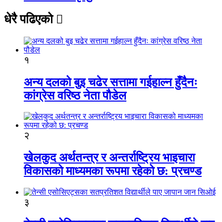
धेरै पढिएको
१
अन्य दलको बुइ चढेर सत्तामा गईहाल्न हुँदैनः
कांग्रेस वरिष्ठ नेता पौडेल
२
खेलकुद अर्थतन्त्र र अन्तर्राष्ट्रिय भाइचारा
विकासको माध्यमका रूपमा रहेको छ: प्रचण्ड
३