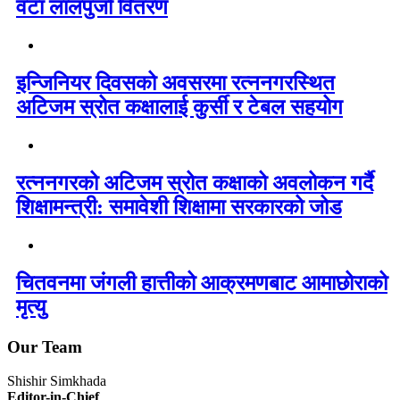
वटा लालपुर्जा वितरण
इन्जिनियर दिवसको अवसरमा रत्ननगरस्थित
अटिजम स्रोत कक्षालाई कुर्सी र टेबल सहयोग
रत्ननगरको अटिजम स्रोत कक्षाको अवलोकन गर्दै
शिक्षामन्त्री: समावेशी शिक्षामा सरकारको जोड
चितवनमा जंगली हात्तीको आक्रमणबाट आमाछोराको
मृत्यु
Our Team
Shishir Simkhada
Editor-in-Chief