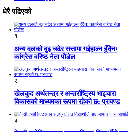
धेरै पढिएको
१
अन्य दलको बुइ चढेर सत्तामा गईहाल्न हुँदैनः
कांग्रेस वरिष्ठ नेता पौडेल
२
खेलकुद अर्थतन्त्र र अन्तर्राष्ट्रिय भाइचारा
विकासको माध्यमका रूपमा रहेको छ: प्रचण्ड
३