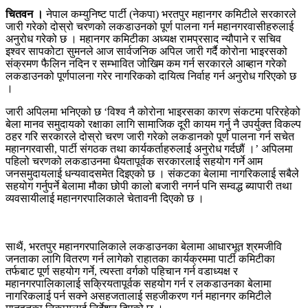
चितवन ।
नेपाल कम्युनिष्ट पार्टी (नेकपा) भरतपुर महानगर कमिटीले सरकारले
जारी गरेको दोस्रो चरणको लकडाउनको पूर्ण पालना गर्न महानगरवासीहरुलाई
अनुरोध गरेको छ । महानगर कमिटीका अध्यक्ष रामप्रसाद न्यौपाने र सचिव
इश्वर सापकोटा सुमनले आज सार्वजनिक अपिल जारी गर्दै कोरोना भाइरसको
संक्रमण फैलिन नदिन र सम्भावित जोखिम कम गर्न सरकारले आब्हान गरेको
लकडाउनको पूर्णपालना गरेर नागरिकको दायित्व निर्वाह गर्न अनुरोध गरिएको छ
।
जारी अपिलमा भनिएको छ ‘विश्व नै कोरोना भाइरसका कारण संकटमा परिरहेको
बेला मानव समुदायको रक्षाका लागि सामाजिक दूरी कायम गर्नु नै उपर्युक्त विकल्प
ठहर गरि सरकारले दोस्रो चरण जारी गरेको लकडानको पूर्ण पालना गर्न सचेत
महानगरवासी, पार्टी संगठक तथा कार्यकर्ताहरुलाई अनुरोध गर्दछौं ।’ अपिलमा
पहिलो चरणको लकडाउनमा धैयतापूर्वक सरकारलाई सहयोग गर्ने आम
जनसमुदायलाई धन्यवादसमेत दिइएको छ । संकटका बेलामा नागरिकलाई सबैले
सहयोग गर्नुपर्ने बेलामा मौका छोपी कालो बजारी नगर्न पनि सम्वद्ध ब्यापारी तथा
व्यवसायीलाई महानगरपालिकाले चेतावनी दिएको छ ।
साथैं, भरतपुर महानगरपालिकाले लकडाउनका बेलामा आधारभूत श्रमजीवि
जनताका लागि वितरण गर्न लागेको राहातका कार्यक्रममा पार्टी कमिटीका
तर्फबाट पूर्ण सहयोग गर्ने, त्यस्ता वर्गको पहिचान गर्न वडाध्यक्ष र
महानगरपालिकालाई सक्रियतापूर्वक सहयोग गर्न र लकडाउनका बेलामा
नागरिकलाई पर्न सक्ने असहजतालाई सहजीकरण गर्न महानगर कमिटीले