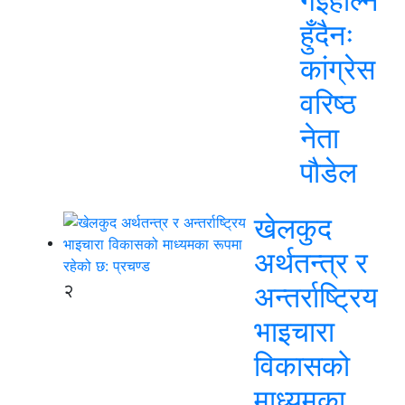
गईहाल्न
हुँदैनः
कांग्रेस
वरिष्ठ
नेता
पौडेल
खेलकुद
अर्थतन्त्र र
२
अन्तर्राष्ट्रिय
भाइचारा
विकासको
माध्यमका