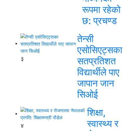
रूपमा रहेको
छ: प्रचण्ड
तेन्सी
एसोसिएट्सका
३
सतप्रतिशत
विद्यार्थीले पाए
जापान जान
सिओई
शिक्षा,
स्वास्थ्य र
४