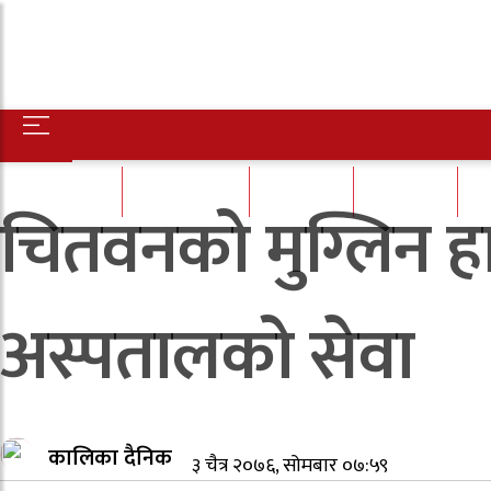
होमपेज
राष्ट्रिय समाचार
मध्य नेपाल
अर्थ/पर्यटन
शि
चितवनको मुग्लिन ह
अस्पतालको सेवा
कालिका दैनिक
३ चैत्र २०७६, सोमबार ०७:५९