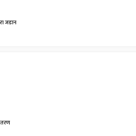
ारा जडान
वितरण