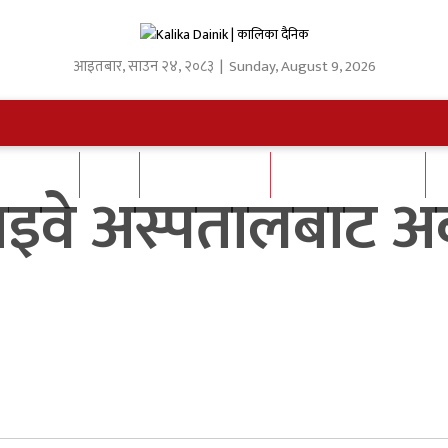
आइतबार
,
साउन
२४
,
२०८३
| Sunday, August 9, 2026
क्षा/ स्वास्थ
कृषि
अन्तर्राष्ट्रिय/प्रबास
कला/मनोरञ्जन/फिल्म
ाइवे अस्पतालबाट अ