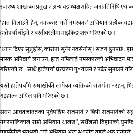
स्वास्थ्य शाखाका प्रमुख र अन्य वडाध्यक्षसहित जनप्रतिनिधि ए
‘हात मिलाउने हैन, नमस्कार गरौँ नमस्कार’ अभियान प्रत्येक वड
हातेपर्चा बाँड्ने र बस्तीबस्तीमा माइकिङ शुरु गरिएको छ ।
‘ध्यान दिएर सुन्नुहोस्, कोरोना सुनेर नतर्सनोस् ! सजग हुनपर्छ 
मास्क अनिवार्य लगाउन, हात नमिलाई नमस्कारको अभिवादन मात्र
गरिएको छ । साथै हातेपर्चा घरघरमा पु¥याउने र पढेर सुनाउने
यस्तै हातेपर्चामै रुघाखोकी लागेका व्यक्तिको संसर्गमा नरहन, भिड
गइहाल्न अपिल पनि गरिएको छ ।
सघन आवतजावतको पूर्वपश्चिम राजमार्ग र बिपी राजमार्गको सङ
नगरपालिकाले राम्रो अभियान थालेछ”, सधैँजसो बिहानको घुमफि
पुडासैनीले भन्नुभयो, “यो अभियान अन्य स्थानीय तहले शुरु गर्नुपर्छ 