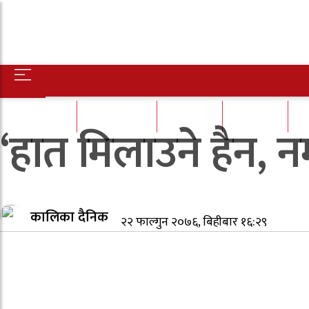
होमपेज
राष्ट्रिय समाचार
मध्य नेपाल
अर्थ/पर्यटन
शि
‘हात मिलाउने हैन, न
कालिका दैनिक
२२ फाल्गुन २०७६, बिहीबार १६:२९